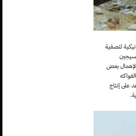
نيكية لتصفية
وكسيجين
م لإهمال بعض
لفواكه
 على إنتاج
ة.