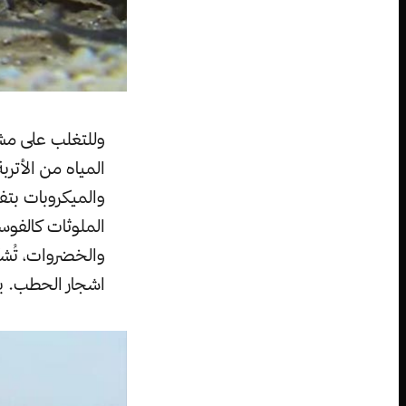
وللتغلب على مشك
المياه من الأترب
والميكروبات بتف
الملوثات كالفوسف
والخضروات، تُشك
اشجار الحطب. يت