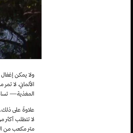
ولا يمكن إغفال 
الألماني، لا تمر
المغذية— تساعد 
علاوةً على ذلك،
لا تتطلب أكثر م
متر مكعب من الخ