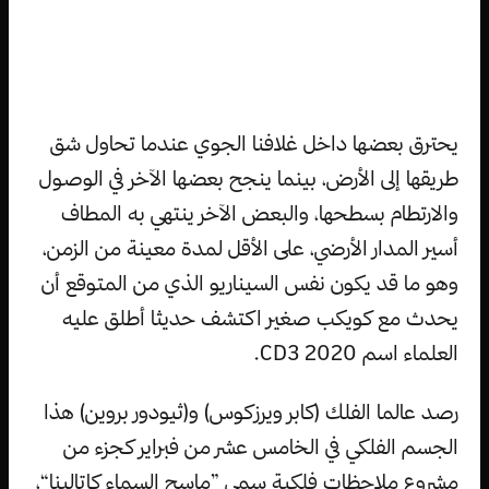
يحترق بعضها داخل غلافنا الجوي عندما تحاول شق
طريقها إلى الأرض، بينما ينجح بعضها الآخر في الوصول
والارتطام بسطحها، والبعض الآخر ينتهي به المطاف
أسير المدار الأرضي، على الأقل لمدة معينة من الزمن،
وهو ما قد يكون نفس السيناريو الذي من المتوقع أن
يحدث مع كويكب صغير اكتشف حديثا أطلق عليه
العلماء اسم 2020 CD3.
رصد عالما الفلك (كابر ويرزكوس) و(ثيودور بروين) هذا
الجسم الفلكي في الخامس عشر من فبراير كجزء من
مشروع ملاحظات فلكية سمي ”ماسح السماء كاتالينا“،