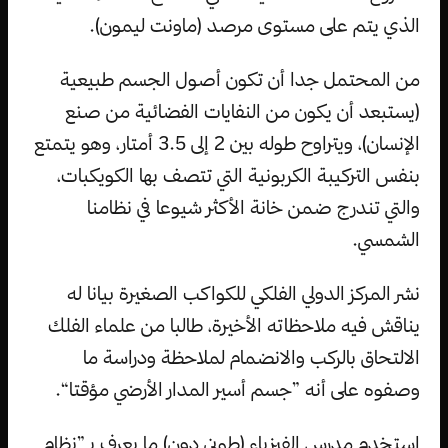
الذي يتم على مستوى مرصد (ماونت ليمون).
من المحتمل جدا أن تكون أصول الجسم طبيعية
(يستبعد أن يكون من النفايات الفضائية من صنع
الإنسان)، ويتراوح طوله بين 2 إلى 3.5 أمتار، وهو يتمتع
بنفس التركيبة الكربونية التي تتصف بها الكويكبات،
والتي تندرج ضمن خانة الأكثر شيوعا في نظامنا
الشمسي.
نشر المركز الدولي الفلكي للكواكب الصغيرة بيانا له
يناقش فيه ملاحظاته الأخيرة، طالبا من علماء الفلك
الالتحاق بالركب والانضمام لملاحظة ودراسة ما
وصفوه على أنه ”جسم أسير المدار الأرضي مؤقتا“.
استخدم مدرس الفيزياء (طوني دون) ما يعرف بـ”نظام