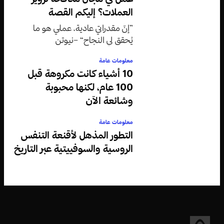
العملات؟ إليكم القصة
”إنّ مقدراتي عادية، عملي هو ما
يُحقق لي النجاح“ –نيوتن
معلومات عامة
10 أشياء كانت مكروهة قبل
100 عام، لكنها محبوبة
وشائعة الآن
معلومات عامة
التطور المذهل لأقنعة التنفس
الروسية والسوفييتية عبر التاريخ