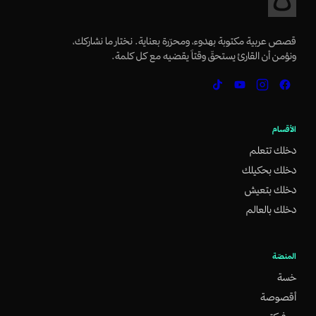
قصص عربية مكتوبة بهدوء، ومحرّرة بعناية. نختار ما نشاركك،
ونؤمن أن القارئ يستحقّ وقتاً يقضيه مع كل كلمة.
الأقسام
دخلك تتعلم
دخلك بحكيلك
دخلك بتعيش
دخلك بالعالم
المنصّة
خسة
أقصوصة