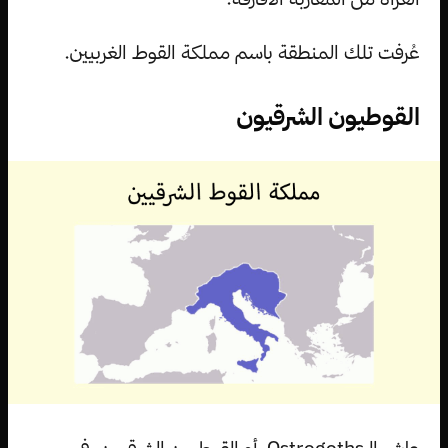
عُرفت تلك المنطقة باسم مملكة القوط الغربيين.
القوطيون الشرقيون
عاش الـOstrogoths، أو القوطيون الشرقيون، في