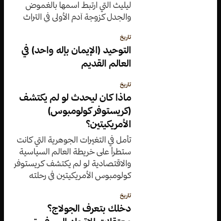
ليليث التي ارتبط اسمها بالغموض
والجدل كزوجة آدم الأولى في التراث
اليهودي وموروثات بلاد ما بين
تاريخ
النهرين.
التوحيد (الإيمان بإله واحد) في
العالم القديم
تاريخ
ماذا كان ليحدث لو لم يكتشف
(كريستوفر كولومبوس)
الأمريكيتين؟
تأمل في التغيرات الجوهرية التي كانت
ستطرأ على خريطة العالم السياسية
والاقتصادية لو لم يكتشف كريستوفر
كولومبوس الأمريكيتين في رحلته
التاريخية.
تاريخ
دخلك بتعرف الجولاج؟