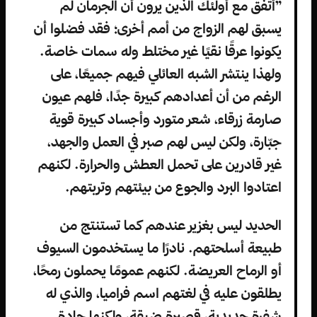
”أتفق مع أولئك الذين يرون أن الجرمان لم
يسبق لهم الزواج من أمم أخرى؛ فقد فضلوا أن
يكونوا عرقًا نقيًا غير مختلط وله سمات خاصة.
ولهذا ينتشر الشبه العائلي فيهم جميعًا، على
الرغم من أن أعدادهم كبيرة جدًا، فلهم عيون
صارمة زرقاء، شعر متورد وأجساد كبيرة قوية
جبّارة، ولكن ليس لهم صبر في العمل والجهد،
غير قادرين على تحمل العطش والحرارة. لكنهم
اعتادوا البرد والجوع من بيئتهم وتربتهم.
الحديد ليس بغزير عندهم كما تستنتج من
طبيعة أسلحتهم. نادرًا ما يستخدمون السيوف
أو الرماح العريضة. لكنهم عمومًا يحملون رمحًا،
يطلقون عليه في لغتهم اسم فراميا، والذي له
شفرة حديدية، قصيرة ضيقة، ولكنها حادة