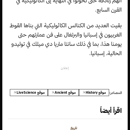
أنهم زنادقة حتى تحولوا في النهاية إلى الكاثوليكية في
القرن السابع.
بقيت العديد من الكنائس الكاثوليكية التي بناها القوط
الغربيون في إسبانيا والبرتغال على فن عمارتهم حتى
يومنا هذا، بما في ذلك سانتا ماريا دي ميلك في توليدو
الحالية، إسبانيا.
إعلان
موقع History
موقع Ancient
موقع LiveScience
المصادر:
اقرأ أيضاً
تاريخ