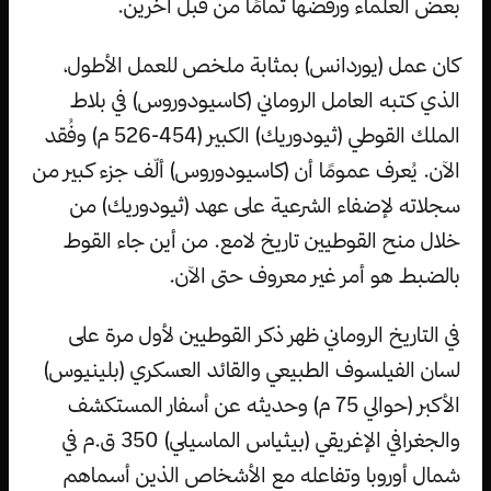
بعض العلماء ورفضها تمامًا من قبل آخرين.
كان عمل (يوردانس) بمثابة ملخص للعمل الأطول،
الذي كتبه العامل الروماني (كاسيودوروس) في بلاط
الملك القوطي (ثيودوريك) الكبير (454-526 م) وفُقد
الآن. يُعرف عمومًا أن (كاسيودوروس) ألّف جزء كبير من
سجلاته لإضفاء الشرعية على عهد (ثيودوريك) من
خلال منح القوطيين تاريخ لامع. من أين جاء القوط
بالضبط هو أمر غير معروف حتى الآن.
في التاريخ الروماني ظهر ذكر القوطيين لأول مرة على
لسان الفيلسوف الطبيعي والقائد العسكري (بلينيوس)
الأكبر (حوالي 75 م) وحديثه عن أسفار المستكشف
والجغرافي الإغريقي (بيثياس الماسيلي) 350 ق.م في
شمال أوروبا وتفاعله مع الأشخاص الذين أسماهم