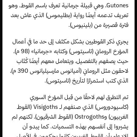
Gutones، وهي قبيلة جرمانية تعرف باسم القوط، وهو
تعريف تدعمه أيضًا رواية (بطليموس) الذي عاش بعد
فترة قصيرة من (بلينيوس).
يجري ذكر القوطيين بشكل مكثف إلى حد ما في أعمال
المؤرخ الروماني (تاسيتوس) وكتابه «جرمانيا» (98 م)،
حيث يصفهم بالتفصيل، ويتعامل معهم أيضًا كُتّاب
لاحقون مثل الروماني (أميانوس مارسيليانوس 390 م)،
الذي كتب استمرارًا لتأريخ (تاسيتوس).
تم التطرق لهم لاحقًا من قِبل المؤرخ السوري
(كاسيودوروس) الذي صنفهم لـ Visigoths (القوط
الغربيون) وOstrogoths (القوط الشرقيون)، لكنهم لم
يشيروا إلى أنفسهم بهذه التسميات. كما يبدو أن
الادعاء بأن القوط الغربيين كانوا يحكمون في الأصل