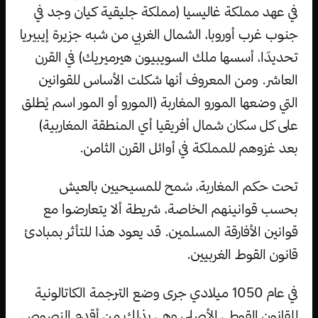
في عهد مملكة غاليسيا (مملكة جليقية كيان وجد في
جنوب غرب أوروبا، الشمال الغربي من شبه جزيرة إيبيريا
تحديدًا، أسسها ملك السويبيون هيرميريك) في القرن
العاشر. ومن المعروف أنها شكلت الأساس للقوانين
التي وضعها المورو المغاربة (المورو أو المور اسم يُطلق
على كل سكان شمال أفريقيا أي المنطقة المغاربية)
بعد غزوهم للمملكة في أوائل القرن الثامن.
تحت حكم المغاربة، سُمح للمسيحيين بالعيش
بحسب قوانينهم الخاصة، شريطة ألا يتعارضوا مع
قوانين الأفارقة المسلمين. قد يعود هذا للتأثر بمبادئ
قانون القوط الغربيين.
في عام 1050 ميلادي جرى وضع الترجمة الكاتالونية
للقانون القوطي الأصلي وهي بذلك من أقدم النصوص