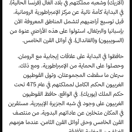
(ألاريك) وشعبه مملكتهم في بلاد الغال (فرنسا الحالية)،
في البداية كأمة نائية عن مركز الإمبراطورية الرومانية،
قبل توسيع أراضيهم لتشمل المناطق المعروفة الآن
بإسبانيا والبرتغال، استولوا على هذه الأراضي عنوة من
(السويبيون) و(الفاندال)، في أوائل القرن الخامس.
حافظوا في البداية على علاقات إيجابية مع الرومان،
وحصلوا على الحماية من الإمبراطورية. ومع ذلك،
سرعان ما سقطت المجموعتان، وتولى القوطيون
الغربيون الحكم الكامل لمملكتهم في عام 475 تحت
حكم الملك (يوريك). في الواقع، حافظ القوطيون
الغربيون على وجود في شبه الجزيرة الإيبيرية، مستقرين
في المكان متخلين عن عاداتهم البدوية، من منتصف
القرن الخامس وحتى أوائل القرن الثامن، عندما هزمهم
الغزاة من المغاربة الأفارقة.