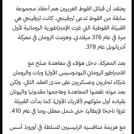
يعتقد أن قبائل القوط الغربيين هم أحفاد مجموعة
سابقة من القوط تدعى ثيرفينجي. كانت ثيرفينجي هي
القبيلة القوطية التي غزت الإمبراطورية الرومانية لأول
مرة في عام 376 ميلادي، وهزمت الرومان في معركة
أدريانوبل عام 378.
بعد المعركة، دخل هؤلاء في معاهدة صلح مع
الامبراطور الروماني (ثيودوسيس الأول) وبات والرومان
شركاء تجاريين وعسكريين على مدى العقد التالي. ولكن
بعد موته نقضوا المعاهدة وهاجموا مقدونيا واليونان
بقياده أول ملوكهم (ألاريك الأول)، كما بدأت القبيلة
غزوًا ناجحًا لإيطاليا، حتى شمل معقل روما في عام 410.
مع هزيمة منافسيه الرئيسيين للسلطة في أوروبا، أسس