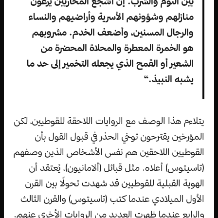
بين النوم والشرب. إن أشجع المحاربين يرعون
منازلهم وشؤونهم الأسرية وأراضيهم والنساء
والرجال المسنين، وأضعف الخدم. مشروبهم
هو الخمرة المعطرة والمحلاة المحضرة من
الشعير أو القمح الذي يجعله التخمير إلى حد ما
يشبه النبيذ.“
يتلاءم هذا الوصف مع الروايات اللاحقة للقوطيين، لكن
المؤرخين يقترحون توخي الحذر في قبول القول بأن
القوطيين اللاحقين هم نفس الأشخاص الذين وصفهم
(تاسيتوس) أعلاه. مثل قبائل (ألامانيون)، يُعتقد أن
الهوية القبلية للقوطيين قد شهدت تحولًا بين القرن
الأول الميلادي عندما كتب (تاسيتوس) والقرن الثالث
والرابع عندما ظهرت العديد من الروايات الأخرى عنهم.