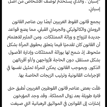
“إسبان”، والذي يستخدم لوصف الأشخاص من أصل
إسباني.
يجمع قانون القوط الغربيين أيضًا بين عناصر القانون
الروماني والكاثوليكي والجرماني القبلي، مما يضع قواعد
جديدة للزواج و وراثة الممتلكات. ومن المثير للاهتمام
أن القانون كان تقدميًا فيما يتعلق بحقوق المرأة بشكل
ملحوظ، إذ سُمح لها بوراثة الممتلكات وإدارة الأصول
بشكل مستقل، دون الحاجة لأزواجهن و/أو أقربائهن
الذكور. وبموجب القانون، يمكن للمرأة تمثيل نفسها في
الإجراءات القانونية وترتيب الزيجات الخاصة بها.
ظلّت بعض عناصر قانون القوطيين الغربيين تُطبق حتى
فترة طويلة بعد زوال المملكة. وقد وجد المؤرخون
إشارات إلى القوانين في المواثيق الرهبانية التي صيغت