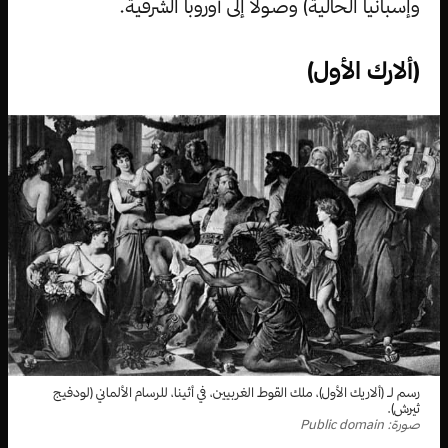
وإسبانيا الحالية) وصولاً إلى أوروبا الشرقية.
(ألارك الأول)
رسم لـ (ألاريك الأول)، ملك القوط الغربيين، في أثينا، للرسام الألماني (لودفيج
ثيرش).
صورة: Public domain