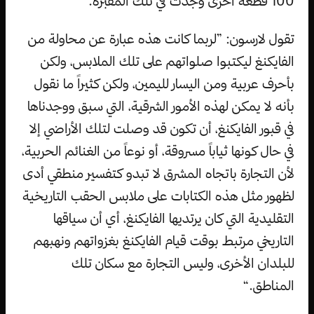
100 قطعة أخرى وُجدت في تلك المقبرة.
تقول لارسون: ”لربما كانت هذه عبارة عن محاولة من
الفايكنغ ليكتبوا صلواتهم على تلك الملابس، ولكن
بأحرف عربية ومن اليسار لليمين، ولكن كثيراً ما نقول
بأنه لا يمكن لهذه الأمور الشرقية، التي سبق ووجدناها
في قبور الفايكنغ، أن تكون قد وصلت لتلك الأراضي إلا
في حال كونها ثياباً مسروقة، أو نوعاً من الغنائم الحربية،
لأن التجارة باتجاه المشرق لا تبدو كتفسير منطقي أدى
لظهور مثل هذه الكتابات على ملابس الحقب التاريخية
التقليدية التي كان يرتديها الفايكنغ، أي أن سياقها
التاريخي مرتبط بوقت قيام الفايكنغ بغزواتهم ونهبهم
للبلدان الأخرى، وليس التجارة مع سكان تلك
المناطق.“