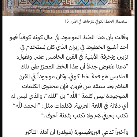
استعمال الخط الكوفي للزخارف في القرن 15
وقالت بأن هذا الخط الموجود، في حال كونه كوفياً فهو
أحد أشيع الخطوط في إيران الذي كان يُستخدم في
تزيين وزخرفة الأبنية في القرن الخامس عشر، وتقول:
”دعنا نفترض جدلاً أن هذا الخط المطرّز على تلك
الملابس هو فعلاً خط كوفي، وكان موجوداً في القرن
العاشر وما سبقه من قرون، فإن محتوى الكلمات
الموجودة ليس كلمة ”الله“ بل ”للله“، والذي ليس له
أي دلالة في اللغة العربية، فكلمات مثل: ”الحمد لله“
تكتب بحرفي لام ولا تكتب بثلاثة أحرف.“
وأخيراً تدعي البروفيسورة (مولدر) أن أدلة التأثير