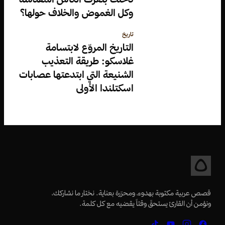
وكل الغموض والخلاف حولها؟
تاريخ
التاريخ المروّع لابتسامة
غلاسكو: طريقة التعذيب
الشنيعة التي ابتدعتها عصابات
اسكتلندا الأولى
قصص عربية مكتوبة بهدوء، ومحرّرة بعناية. نختار ما نشاركك،
ونؤمن أن القارئ يستحقّ وقتاً يقضيه مع كل كلمة.