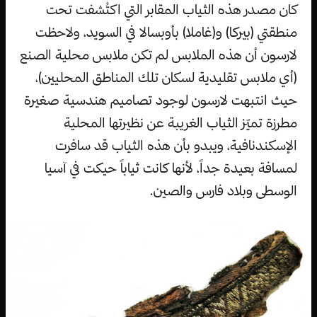
كان مصدر هذه الثياب المقابر التي اكتُشفت تحت
منطقتي (بيركا) و(غاملا) بأوبسالا في السويد، ولاحظت
لارسون أن هذه الملابس لم تكن ملابس محلية الصنع
(أي ملابس تقليدية لسكان تلك المناطق المحليين)،
حيث انتبهت لارسون لوجود تصاميم هندسية صغيرة
مطرزة تميّز الثياب الغريبة عن نظيرتها المحلية
الإسكندنافية، ويبدو بأن هذه الثياب قد سافرت
لمسافة بعيدة جداً، لأنها كانت ثياباً حيكت في آسيا
الوسطى وبلاد فارس والصين.