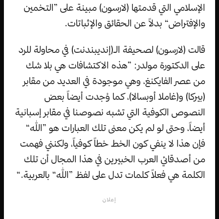
الإسلامي التي قدمتها (لارسون) مبينة على ”التخمين
والإفتراض“ بدلاً عن الحقائق والإثباتات.
قالت (لارسون) لصحيفة الـ(إنديبندنت) في محاولة للرد
على الدكتورة مولدر: ”هذه الاكتشافات هي بلا شك
من عصر الفايكنغ، وهي موجودة في العديد من مقابر
(بيركا) و(غاملا أوبسالا)، كما وُجدت أيضاً بعض
النصوص الكوفية التي تشبه نصوصنا في مقابر إسبانية
أيضاً، وحتى لو لم يكن معنى تلك العبارات هو ”الله“
فإن هذا لا ينفي كون الخط خطاً كوفياً، ولكنني فهمت
من أصدقائي العرب الخبيرين في هذا المجال أن تلك
الكلمة هي فعلاً كلمات تدل على لفظ ”الله“ بالعربية.“
إعلان