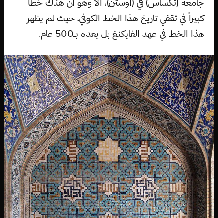
جامعة (تكساس) في (أوستن)، ألا وهو أن هناك خطأً
كبيراً في تقفي تاريخ هذا الخط الكوفي، حيث لم يظهر
هذا الخط في عهد الفايكنغ بل بعده بـ500 عام.