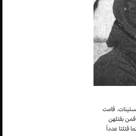
الستينات. قامت
 قمن بقتلهن
 قتلتا عدداً