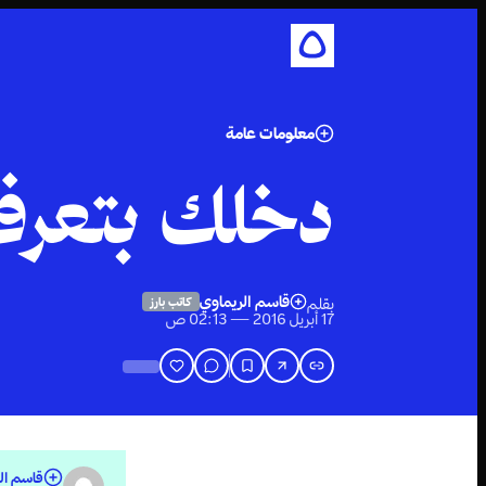
معلومات عامة
دخلك بتعرف هالـ5 
قاسم الريماوي
بقلم
كاتب بارز
17 أبريل 2016 — 02:13 ص
قاسم ال