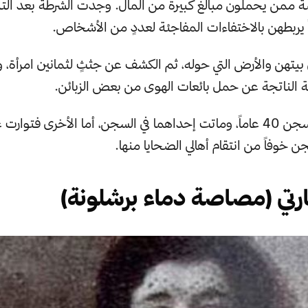
ة ممن يحملون مبالغ كبيرة من المال. وجدت الشرطة بعد الت
 يربطهن بالاختفاءات المفاجئة لعددٍ من الأشخاص.
بيتهن والأرض التي حوله، ثم الكشف عن جثثٍ لثمانين امرأة، وإ
ة الناتجة عن حمل بائعات الهوى من بعض الزبائن.
حُكم عليهما بالسجن 40 عاماً، وماتت إحداهما في السجن، أما الأخرى فتوا
 خوفاً من انتقام أهالي الضحايا منها.
مارتي (مصاصة دماء برشلونة)