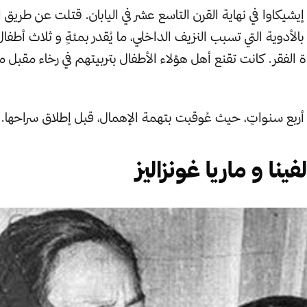
شيكاوا في نهاية القرن التاسع عشر في اليابان. قتلت عن طريق 
 بالأدوية التي تسبب النزيف الداخلي، ما يُقدر بمئةٍ و ثلاث أطفا
الفقر. كانت تقنع أهل هؤلاء الأطفال بتربيتهم في رخاء مقبل مب
بع سنواتٍ، حيث عُوقبت بتهمة الإهمال، قبل إطلاق سراحها.
فينا و ماريا غونزاليز