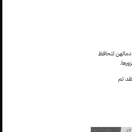
دمائهن لتحافظ
ورها.
فقد تم