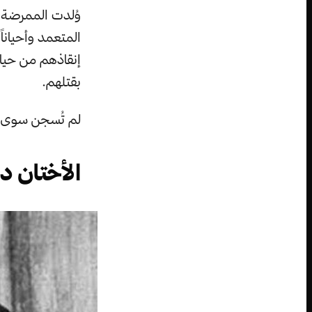
وُلدت الممرضة إي
المتعمد وأحياناً
إنقاذهم من حياة 
بقتلهم.
لم تُسجن سوى أر
الأختان دل