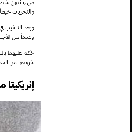
من زبائنهن خاص
والتحريات خيطاً
وبعد التنقيب في 
وعدداً من الأجن
خروجها من السجن
إنريكيتا 