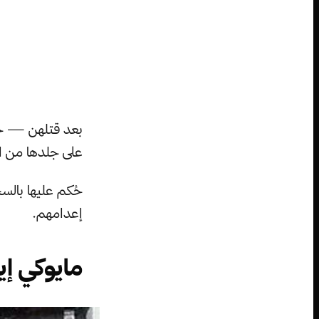
بعد قتلهن — حي
على جلدها من ا
حُكم عليها بالسج
إعدامهم.
مايوكي إي