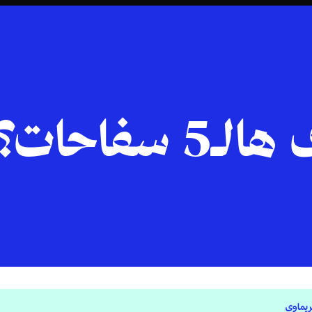
سفاحات؟
ريماوي