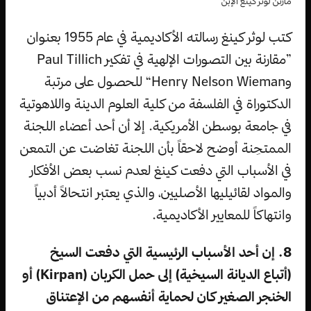
مارتن لوثر كينغ الإبن
كتب لوثر كينغ رسالته الأكاديمية في عام 1955 بعنوان
”مقارنة بين التصورات الإلهية في تفكير Paul Tillich
وHenry Nelson Wieman“ للحصول على مرتبة
الدكتوراة في الفلسفة من كلية العلوم الدينة واللاهوتية
في جامعة بوسطن الأمريكية. إلا أن أحد أعضاء اللجنة
الممتحِنة أوضح لاحقاً بأن اللجنة تغاضت عن التمعن
في الأسباب التي دفعت كينغ لعدم نسب بعض الأفكار
والمواد لقائيليها الأصليين، والذي يعتبر انتحالاً أدبياً
وانتهاكاً للمعايير الأكاديمية.
8. إن أحد الأسباب الرئيسية التي دفعت السيخ
(أتباع الديانة السيخية) إلى حمل الكربان (Kirpan) أو
الخنجر الصغير كان لحماية أنفسهم من الإعتناق