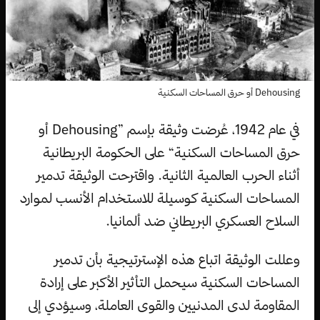
Dehousing أو حرق المساحات السكنية
في عام 1942، عُرضت وثيقة بإسم ”Dehousing أو
حرق المساحات السكنية“ على الحكومة البريطانية
أثناء الحرب العالمية الثانية. واقترحت الوثيقة تدمير
المساحات السكنية كوسيلة للاستخدام الأنسب لموارد
السلاح العسكري البريطاني ضد ألمانيا.
وعللت الوثيقة اتباع هذه الإسترتيجية بأن تدمير
المساحات السكنية سيحمل التأثير الأكبر على إرادة
المقاومة لدى المدنيين والقوى العاملة، وسيؤدي إلى