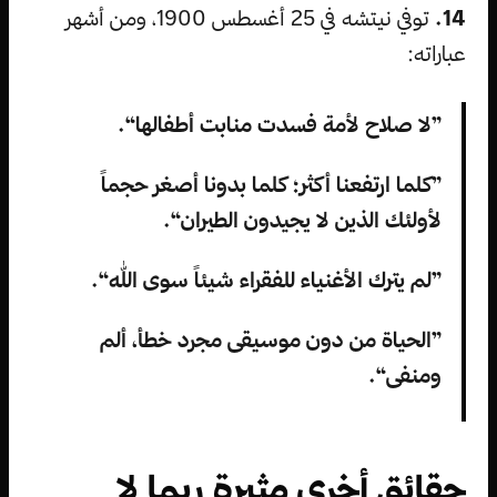
14.
توفي نيتشه في 25 أغسطس 1900، ومن أشهر
عباراته:
”لا صلاح لأمة فسدت منابت أطفالها“.
”كلما ارتفعنا أكثر؛ كلما بدونا أصغر حجماً
لأولئك الذين لا يجيدون الطيران“.
”لم يترك الأغنياء للفقراء شيئاً سوى الله“.
”الحياة من دون موسيقى مجرد خطأ، ألم
ومنفى“.
حقائق أخرى مثيرة ربما لا