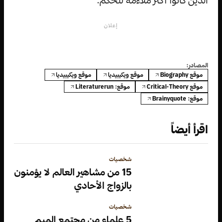
الذين كانوا أكثر ملاءمة للحكم.
إعلان
المصادر:
موقع Biography
موقع ويكيبيديا
موقع ويكيبيديا
موقع Critical-Theory
موقع: Literaturerun
موقع: Brainyquote
اقرأ أيضاً
شخصيات
15 من مشاهير العالم لا يؤمنون
بالزواج الأحادي
شخصيات
5 علماء من مجتمع الميم