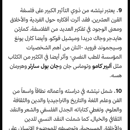
9.
يعتبر نيتشه من ذوي التأثير الكبير على فلسفة
القرن العشرين، فقد أثرت أفكاره حول الفردية والأخلاق
ومعنى الوجود في تفكير العديد من الفلاسفة، كمارتن
هايدجر وجاك دريدا وميشيل فوكو، وأيضا كارل يونغ
وسيجموند فرويد -اثنان من أهم الشخصيات
المؤسسة للطب النفسي- وأثر أيضا في الكثير من الكتّاب
مثل
ألبير كامو
وتوماس جان و
جان بول سارتر
وهيرمان
هسه.
10.
شمل نيتشه في دراسته وأعماله نطاقاً واسعاً من
الفن وعلم اللغة والتاريخ والتراجيديا والدين والثقافة
والعلوم، وتغطي كتاباته الجدل الفلسفي والشعر والنقد
الثقافي والخيال، كما شملت النقد النسبي للدين
والأخلاق المسيحية، وتوصيفه للموضوع الإنساني على