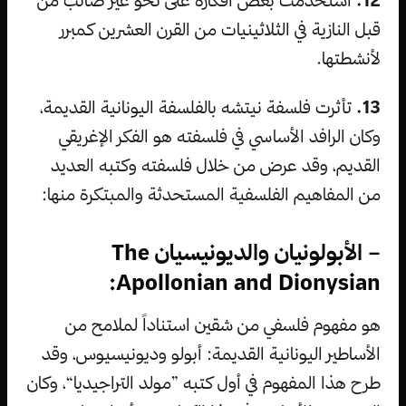
12.
استخدمت بعض أفكاره على نحو غير صائب من
قبل النازية في الثلاثينيات من القرن العشرين كمبرر
لأنشطتها.
13.
تأثرت فلسفة نيتشه بالفلسفة اليونانية القديمة،
وكان الرافد الأساسي في فلسفته هو الفكر الإغريقي
القديم، وقد عرض من خلال فلسفته وكتبه العديد
من المفاهيم الفلسفية المستحدثة والمبتكرة منها:
– الأبولونيان والديونيسيان The
Apollonian and Dionysian:
هو مفهوم فلسفي من شقين استناداً لملامح من
الأساطير اليونانية القديمة: أبولو وديونيسيوس، وقد
طرح هذا المفهوم في أول كتبه ”مولد التراجيديا“، وكان