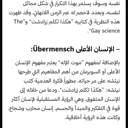
نفسه وسوف يستمر بهذا التكرار في شكل مماثل
لنفسه، وبعدد لاحصر له عبر الزمن اللانهائي، وقد ظهرت
هذه النظرية في كتابيه ”هكذا تكلم زرادشت“ و”The
Gay science“.
– الإنسان الأعلى Übermensch:
بالإضافة لمفهوم ”موت الإله“ يعتبر مفهوم الإنسان
الأعلى أو السوبرمان من أهم المفاهيم التي طرحها
نيتشه على مر حياته، مطوراً فكرة العدمية كتب
نيتشه: ”هكذا تكلم زرادشت“، ودعا من خلاله إلى
الإنسان المتفوق، وهي الرؤية المستقبلية لإنسان أكثر
قوة في التفكير والمبدأ والجسم، إنسان محارب وشجاع،
وكانت هذه الرؤية أخلاقية.