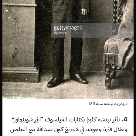
فريدريك نيتشه سنة ١٨٦١
4.
تأثر نيتشه كثيرا بكتابات الفيلسوف ”آرثر شوبنهاور“،
وخلال فترة وجوده في لايبزيغ كون صداقة مع الملحن