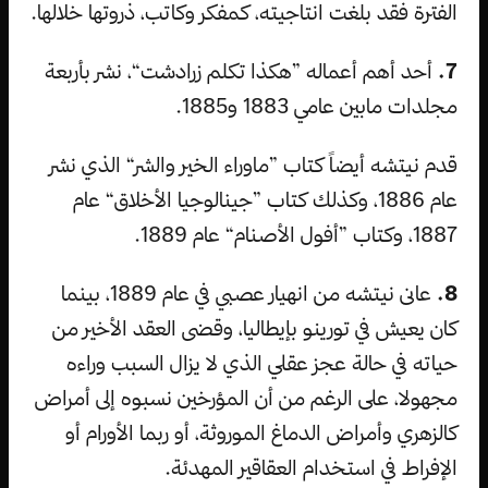
الفترة فقد بلغت انتاجيته، كمفكر وكاتب، ذروتها خلالها.
7.
أحد أهم أعماله ”هكذا تكلم زرادشت“، نشر بأربعة
مجلدات مابين عامي 1883 و1885.
قدم نيتشه أيضاً كتاب ”ماوراء الخير والشر“ الذي نشر
عام 1886، وكذلك كتاب ”جينالوجيا الأخلاق“ عام
1887، وكتاب ”أفول الأصنام“ عام 1889.
8.
عانى نيتشه من انهيار عصبي في عام 1889، بينما
كان يعيش في تورينو بإيطاليا، وقضى العقد الأخير من
حياته في حالة عجز عقلي الذي لا يزال السبب وراءه
مجهولا، على الرغم من أن المؤرخين نسبوه إلى أمراض
كالزهري وأمراض الدماغ الموروثة، أو ربما الأورام أو
الإفراط في استخدام العقاقير المهدئة.