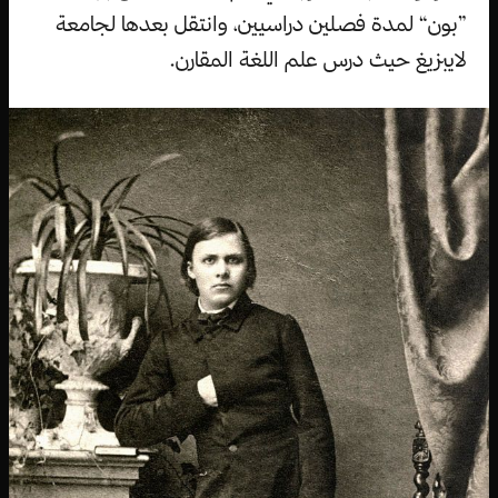
”بون“ لمدة فصلين دراسيين، وانتقل بعدها لجامعة
لايبزيغ حيث درس علم اللغة المقارن.