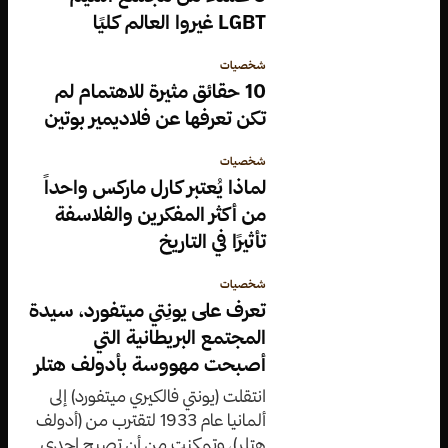
LGBT غيروا العالم كليًا
شخصيات
10 حقائق مثيرة للاهتمام لم
تكن تعرفها عن فلاديمير بوتين
شخصيات
لماذا يُعتبر كارل ماركس واحداً
من أكثر المفكرين والفلاسفة
تأثيرًا في التاريخ
شخصيات
تعرف على يونِتي ميتفورد، سيدة
المجتمع البريطانية التي
أصبحت مهووسة بأدولف هتلر
انتقلت (يونتي فالكيري ميتفورد) إلى
ألمانيا عام 1933 لتقترب من (أدولف
هتلر)، وتمكنت من أن تصبح إحدى