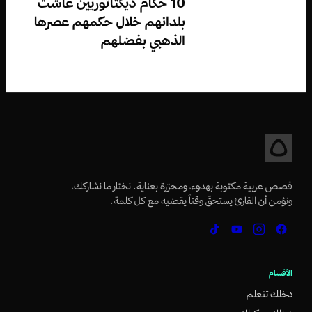
10 حكام ديكتاتوريين عاشت
بلدانهم خلال حكمهم عصرها
الذهبي بفضلهم
قصص عربية مكتوبة بهدوء، ومحرّرة بعناية. نختار ما نشاركك،
ونؤمن أن القارئ يستحقّ وقتاً يقضيه مع كل كلمة.
الأقسام
دخلك تتعلم