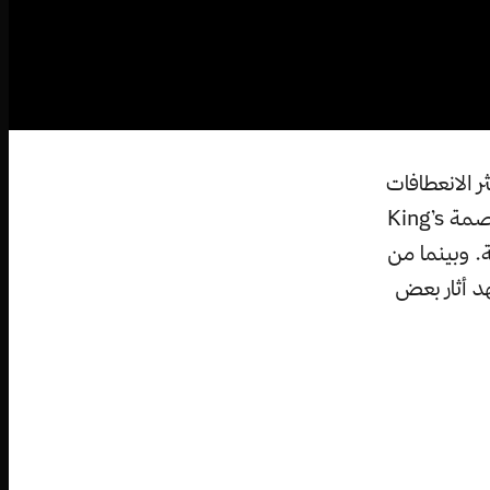
 الانعطافات
العنيفة والصادمة في تاريخ المسلسل، وذلك عندما قامت (دينيرس) بتدمير العاصمة King’s
نة. وبينما من
د أثار بعض