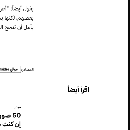
يقول أيضاً: ”أع
بعضهم، لكنها بمع
يأمل أن تنجح الر
موقع Insider
المصادر:
اقرأ أيضاً
ميديا
50 صو
إن كنت م