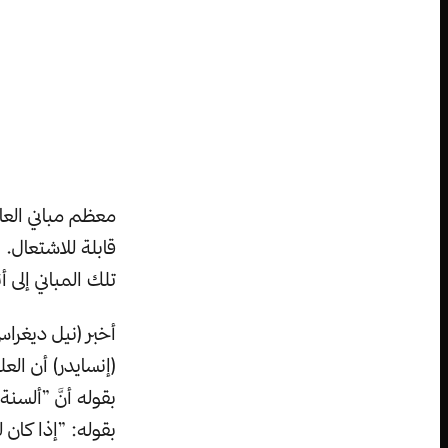
قابلة للاشتعال. 
تلك المباني إلى 
أخبر (نيل ديغراس
(إنسايدر) أن ال
بقوله أنَّ ”ألسن
بقوله: ”إذا كان