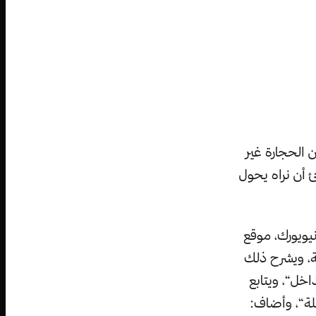
 معروف أن الحجارة غير
ئ أن نراه يحول
نيويورك، موقع
لة، ويشرح ذلك
اخل“، ويتابع
لة“، وأضاف: