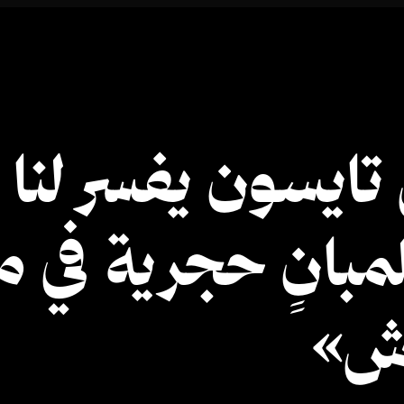
ايسون يفسر لنا ا
لمبانٍ حجرية في
وش»