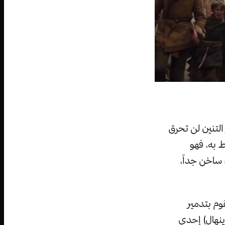
لتنين لن تحرق
 به، فهو
 ساخن جداً،
وم بتدمير
ينهال) إحدى