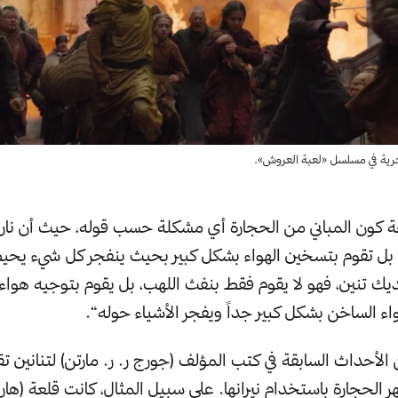
رية في مسلسل «لعبة العروش».
كون المباني من الحجارة أي مشكلة حسب قوله، حيث أن نار ا
 بل تقوم بتسخين الهواء بشكل كبير بحيث ينفجر كل شيء يحيط
ديك تنين، فهو لا يقوم فقط بنفث اللهب، بل يقوم بتوجيه هواء
اء الساخن بشكل كبير جداً ويفجر الأشياء حوله“.
لأحداث السابقة في كتب المؤلف (جورج ر. ر. مارتن) لتنانين تق
 الحجارة باستخدام نيرانها. على سبيل المثال، كانت قلعة (هار