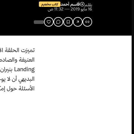
قاسم أحمد
بقلم
كاتب مخضرم
16 مايو 2019 — 11:32 ص
تميزت الحلقة ال
Landing 
البديهي أن لا ي
الأسئلة حول إمك