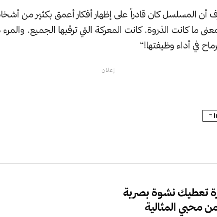
رف أن المسلسل كان قادراً على إظهار أفكار أعمق بكثير من أشخ
نى ما كانت الذروة. كانت المعركة التي ترقبها الجميع. والمرء ل
ماح في أداء وظيفتها!“
إعلان
رة تعطيك نشوة بصرية
ن محبي المثالية