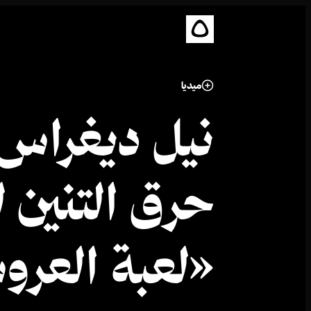
ميديا
نيل ديغراس ت
حرق التنين 
«لعبة العر