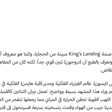
معظم مباني العاصمة King’s Landing مبينة من الحجارة، وكما هو
ونعرف بالطبع أن (دروجون) تنين قوي جداً، لكنه كان من المفاج
أنقاض.
 تايسون)، عالم الفيزياء الفلكية ومدير (قبة هايدن) الفلكية في 
علم وراء هذا المشهد بسيط وواضح: تعمل نيران التنانين كالقنب
ة اللهب القوية تحقن الحرارة في المباني مما يجعلها تنفجر من الد
 لدينا جيب من الهواء وقمتَ بتسخينه بسرعة فسيتحول إلى قنب