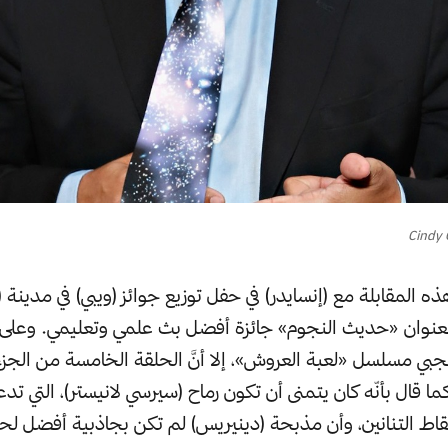
ه المقابلة مع (إنسايدر) في حفل توزيع جوائز (ويبي) في مدينة 
ي بعنوان «حديث النجوم» جائزة أفضل بث علمي وتعليمي. وعلى 
بي مسلسل «لعبة العروش»، إلا أنَّ الحلقة الخامسة من الجزء 
 قال بأنّه كان يتمنى أن تكون رماح (سيرسي لانيستر)، التي تدع
سقاط التنانين، وأن مذبحة (دينيريس) لم تكن بجاذبية أفضل 