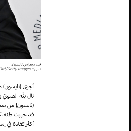
نيل ديغراس تايسون.
صورة: Cindy Ord/Getty Images
أجرى (تايسون) هذ
نالَ بثّه الصوت
(تايسون) من معج
قد خيبت ظنه، كما
أكثر كفاءة في إ