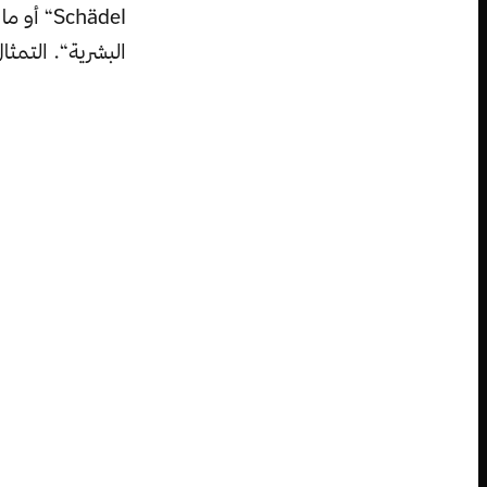
Schädel“
البشرية“. التمثا