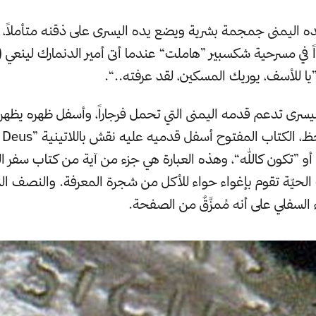
ده اليمنى جمجمة بشرية ويضع يده اليسرى على ذقنه متأملاً، م
في مسرحية شكسبير ”هاملت“ عندما أتى أمير الدنمارك لينعي 
يا للأسف، يوريك المسكين، لقد عرفته..“.
رى تدعم قدمه اليمنى التي تحمل فرجاراً، وأسفل ظهره يظهر 
 أو ”تكون كالله“، وهذه العبارة هي جزء من آية من كتاب سفر 
ت الحيّة تقوم بإغواء حواء للأكل من شجرة المعرفة. والنصف ال
السفلي على أنه مُمزَّقٌ من الصفحة.