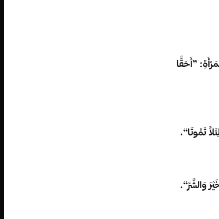
مَرْأَةِ: ”أَحَقًّا