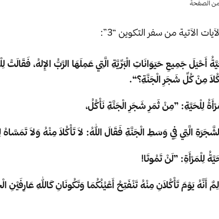
ٌ من الصفحة
يات الآتية من سفر التكوين “3”:
َّةُ أَحْيَلَ جَمِيعِ حَيَوَانَاتِ الْبَرِّيَّةِ الَّتِي عَمِلَهَا الرَّبُّ الإِلهُ، فَقَالَتْ لِلْ
كُلاَ مِنْ كُلِّ شَجَرِ الْجَنَّةِ؟“.