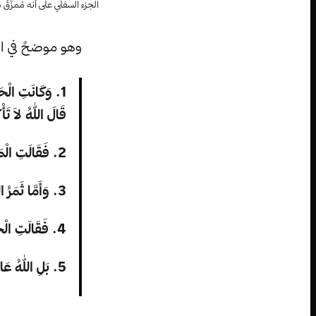
الجزء السفلي على أنه مُمزَّق
وهو موضحٌ في الآ
1. وَكَانَتِ الْحَي
قَالَ اللهُ لاَ تَأْ
2. فَقَالَتِ الْمَرْأَةُ لِلْحَيَّةِ: ”مِنْ ثَمَرِ شَجَرِ الْجَنَّةِ نَأْكُلُ،
3. وَأَمَّا ثَمَرُ الشَّجَرَةِ الَّتِي فِي وَسَطِ الْجَنَّةِ فَقَالَ اللهُ: لاَ تَأْكُلاَ مِنْهُ وَلاَ تَمَسَّاهُ لِئَلاَّ تَمُوتَا“.
4. فَقَالَتِ الْحَيَّةُ لِلْمَرْأَةِ: ”لَنْ تَمُوتَا!
5. بَلِ اللهُ عَالِمٌ أَنَّهُ يَوْمَ تَأْكُلاَنِ مِنْهُ تَنْفَتِحُ أَعْيُنُكُمَا وَتَكُونَانِ كَاللهِ عَارِفَيْنِ الْخَيْرَ وَالشَّرَّ“.