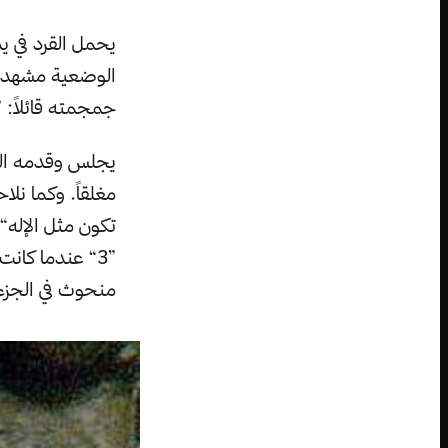
يحمل القرد في ي
الوضعية مشهداً 
جمجمته قائلاً: ”
يجلس وقدمه اليس
تكون مثل الإله“
”3“ عندما كان
منحوث في الجزء 