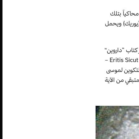
حاكياً بتلك
(يوريك) ويحمل
كتاب ”داروين“
مغلقاً. وكما نلاحظ، الكتاب المفتوح أسفل قدميه عليه نقش باللاتينية ”Eritis Sicut Deus –
التكوين لموسى
متبقي من الآية