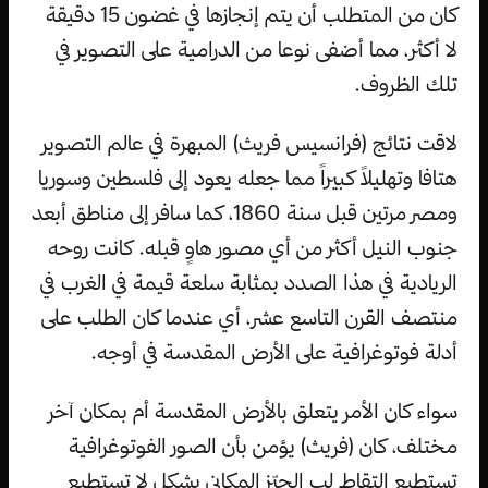
كان من المتطلب أن يتم إنجازها في غضون 15 دقيقة
لا أكثر، مما أضفى نوعا من الدرامية على التصوير في
تلك الظروف.
لاقت نتائج (فرانسيس فريث) المبهرة في عالم التصوير
هتافا وتهليلاً كبيراً مما جعله يعود إلى فلسطين وسوريا
ومصر مرتين قبل سنة 1860، كما سافر إلى مناطق أبعد
جنوب النيل أكثر من أي مصور هاوٍ قبله. كانت روحه
الريادية في هذا الصدد بمثابة سلعة قيمة في الغرب في
منتصف القرن التاسع عشر، أي عندما كان الطلب على
أدلة فوتوغرافية على الأرض المقدسة في أوجه.
سواء كان الأمر يتعلق بالأرض المقدسة أم بمكان آخر
مختلف، كان (فريث) يؤمن بأن الصور الفوتوغرافية
تستطيع التقاط لب الحيّز المكاني بشكل لا تستطيع