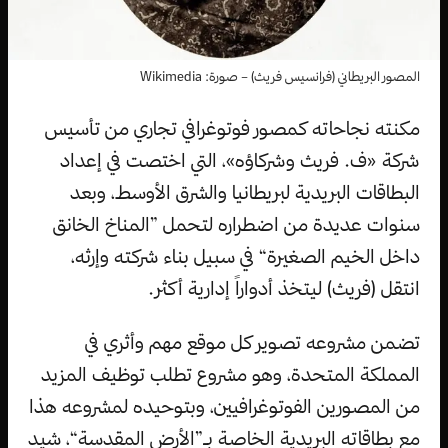
المصور البريطاني (فرانسيس فريث) – صورة: Wikimedia
مكنته نجاحاته كمصور فوتوغرافي تجاري من تأسيس
شركة «ف. فريث وشركاؤه»، التي اختصت في إعداد
البطاقات البريدية لبريطانيا والشرق الأوسط، وبعد
سنوات عديدة من اضطراره لتحمل ”المناخ الخانق
داخل الخيم الصغيرة“ في سبيل بناء شركته وإرثه،
انتقل (فريث) ليتخذ أدواراً إدارية أكثر.
تضمن مشروعه تصوير كل موقع مهم وأثري في
المملكة المتحدة، وهو مشروع تطلب توظيف المزيد
من المصورين الفوتوغرافيين، وبتوحيده لمشروعه هذا
مع بطاقاته البريدية الخاصة بـ”الأرض المقدسة“، شيد