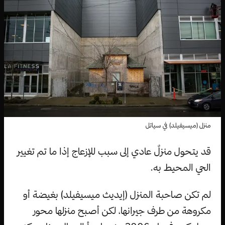
منزل (ميسيفيلد) في سياتل
قد يتحول منزلٌ عادي إلى سبب للإزعاج إذا ما تم تغيير
الحي المحيط به.
لم تكن صاحبة المنزل (إيديث ميسيفيلد) بغيضة أو
مكروهة من طرف جيرانها، لكن أصبح منزلها محور