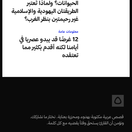
الحيوانات؟ ولماذا تُعتبر
الطريقتان اليهودية والإسلامية
غير رحيمتين بنظر الغرب؟
معلومات عامة
12 غرضًا قد يبدو عصريا في
أيامنا لكنه أقدم بكثير مما
تعتقده
قصص عربية مكتوبة بهدوء، ومحرّرة بعناية. نختار ما نشاركك،
ونؤمن أن القارئ يستحقّ وقتاً يقضيه مع كل كلمة.