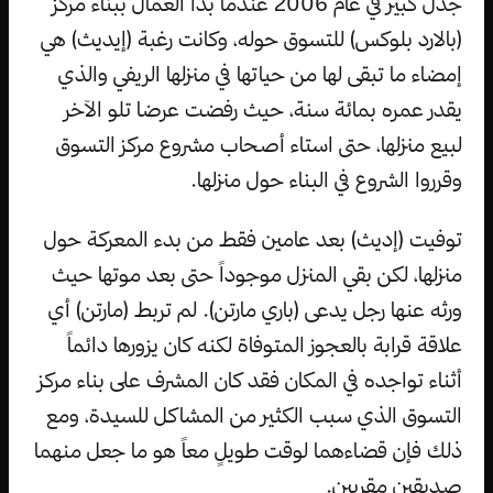
جدل كبير في عام 2006 عندما بدأ العمال ببناء مركز
(بالارد بلوكس) للتسوق حوله، وكانت رغبة (إيديث) هي
إمضاء ما تبقى لها من حياتها في منزلها الريفي والذي
يقدر عمره بمائة سنة، حيث رفضت عرضا تلو الآخر
لبيع منزلها، حتى استاء أصحاب مشروع مركز التسوق
وقرروا الشروع في البناء حول منزلها.
توفيت (إديث) بعد عامين فقط من بدء المعركة حول
منزلها، لكن بقي المنزل موجوداً حتى بعد موتها حيث
ورثه عنها رجل يدعى (باري مارتن). لم تربط (مارتن) أي
علاقة قرابة بالعجوز المتوفاة لكنه كان يزورها دائماً
أثناء تواجده في المكان فقد كان المشرف على بناء مركز
التسوق الذي سبب الكثير من المشاكل للسيدة، ومع
ذلك فإن قضاءهما لوقت طويلٍ معاً هو ما جعل منهما
صديقين مقربين.