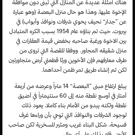
هناك أمثلة عديدة عن المنازل التي تبنى دون موافقة
الإخوة عليها، وهذا هو حال منزل البعصة (وهو عبارة
عن ”جدار“ نحيف يحوي شرفات ونوافذ وأبواب) في
بيروت، حيث تم بناؤه عام 1954 بسبب الكره المتبادل
بين الاخوة ورغبة صاحبه بخفض قيمة العقارات في
منزل شقيقه المجاور. ووفقا للقصة التي تروى من
طرف معارفهم فإن الأخوين ورثا قطعتي أرض متجاورتين
لكن تم إنشاء طريق تمر ظمن أحداهما.
يبلغ ارتفاع مبنى ”البعصة“ 14 متراً وعرضه من أربعة
أمتار في أوسع نقطة منه إلى 60 سنتيمتراً في أضيق
نقطة ولكنه يبدو من الأمام بناء كاملا، يعود ذلك
لوجود الشرفات والنوافذ التي توحي بأن وراءها غرف
فسيحة. شكل البناء غريب ومثير للسخرية لكن صاحب
الأرض قام بذلك على أي حال.