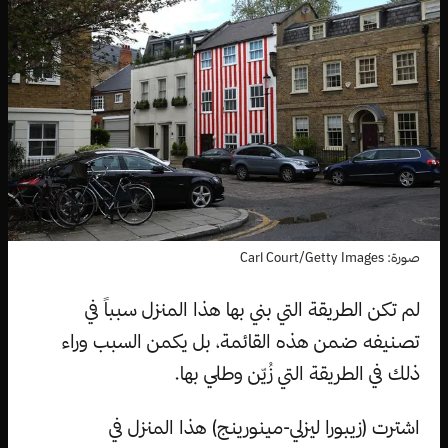
صورة: Carl Court/Getty Images
لم تكن الطريقة التي بني بها هذا المنزل سبباً في
تصنيفه ضمن هذه القائمة، بل يكمن السبب وراء
ذلك في الطريقة التي زُيّن وطلي بها.
اشترت (زيبورا ليزلي-مينورينج) هذا المنزل في