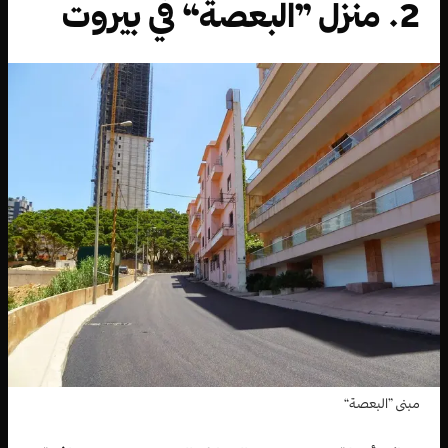
2. منزل ”البعصة“ في بيروت
مبنى ”البعصة“