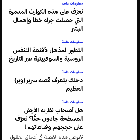
معلومات عامة
تعرّف على هذه الكوارث المدمرة
التي حصلت جراء خطأ وإهمال
البشر
معلومات عامة
التطور المذهل لأقنعة التنفس
الروسية والسوفييتية عبر التاريخ
معلومات عامة
دخلك بتعرف قصة سرير (وير)
العظيم
معلومات عامة
هل أصحاب نظرية الأرض
المسطحة جادون حقًا؟ تعرّف
على حججهم وقناعاتهم!
تغوص هذه القصة في أعماق العقول