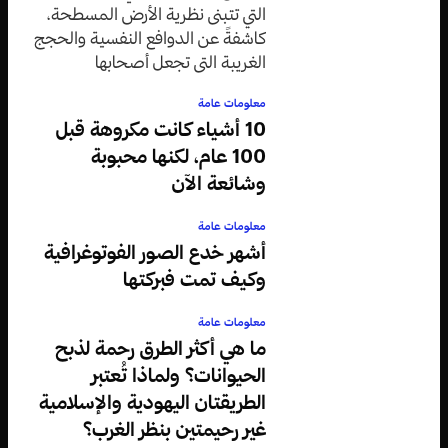
التي تتبنى نظرية الأرض المسطحة،
كاشفةً عن الدوافع النفسية والحجج
الغريبة التي تجعل أصحابها
متمسكين بقناعاتهم رغم الأدلة
معلومات عامة
العلمية الدامغة.
10 أشياء كانت مكروهة قبل
100 عام، لكنها محبوبة
وشائعة الآن
معلومات عامة
أشهر خدع الصور الفوتوغرافية
وكيف تمت فبركتها
معلومات عامة
ما هي أكثر الطرق رحمة لذبح
الحيوانات؟ ولماذا تُعتبر
الطريقتان اليهودية والإسلامية
غير رحيمتين بنظر الغرب؟