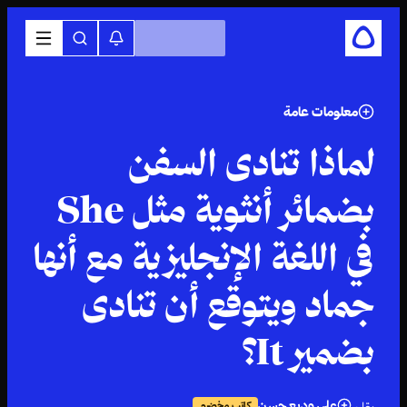
معلومات عامة
لماذا تنادى السفن
بضمائر أنثوية مثل She
في اللغة الإنجليزية مع أنها
جماد ويتوقع أن تنادى
بضمير It؟
علي وديع حسن
كاتب مخضرم