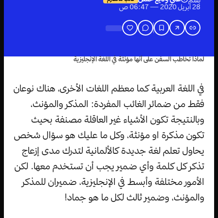
بقلم
28 أبريل 2020 — 06:47 ص
لماذا تخاطب السفن على أنها مؤنثة في اللغة الإنجليزية
في اللغة العربية كما معظم اللغات الأخرى، هناك نوعان
فقط من ضمائر الغائب المفردة: المذكر والمؤنث،
وبالنتيجة تكون الأشياء غير العاقلة مصنفة بحيث
تكون مذكرة او مؤنثة، وكل ما عليك هو سؤال شخص
يحاول تعلم لغة جديدة كالألمانية لتدرك مدى إزعاج
تذكر كل كلمة وأي ضمير يجب أن تستخدم معها. لكن
الأمور مختلفة وأبسط في الإنجليزية، ضميران للمذكر
والمؤنث، وضمير ثالث لكل ما هو جماد!