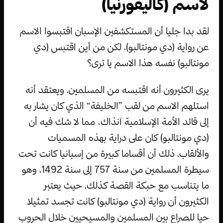
لاسم (كاليفورنيا)
لقد بدا جليا أن المستكشفين الإسبان اقتبسوا الاسم
عن رواية (دي مونتالبو)، لكن من أين اقتبس (دي
مونتالبو) نفسه هذا الاسم يا ترى؟
يرى الكثيرون أنه اقتبسه من المسلمين، ويعتقد أنه
استلهم الاسم من لقب ”الخليفة“ الذي كان يشار به
إلى قائد الأمة الإسلامية آنذاك. مما لا شك فيه أن
(دي مونتالبو) كان على دراية بهذه المسميات
والألقاب، ذلك أن أقساما كبيرة من إسبانيا كانت تحت
سيطرة المسلمين من سنة 757 إلى سنة 1492، وهو
ما يتناسب مع حبكة القصة كذلك، حيث يعتبر
الكثيرون أن رواية (دي مونتالبو) كانت تجسد تمثيلا
حيا للصراع بين المسلمين والمسيحيين خلال الحروب