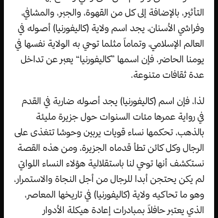
التأثير، بالإضافة إلى كل من القهوة، والجبر، والمشافي،
وفراشي الأسنان، يجد اسم ولاية (كاليفورنيا) أصوله في
العالم الإسلامي، وتماماً مثلما توحي به الولاية نفسها في
يومنا الحاضر، فإن اسمها ”كاليفورنيا“ يعبر عن تداخل
عدة ثقافات متنوعة.
لذا، فإن اسم (كاليفورنيا) يجد أصوله ضاربة في القدم
في رواية عمرها مئات السنوات حول جزيرة مليئة
بالذهب، تحكمها نساء قويات يربين وحوشا تتغذى على
الرجال وكل كائن تطأ قدماه الجزيرة، ومن هذه القصة
نستكشف أنها توحي لنا باستقلالية هؤلاء النساء اللواتي
لم يكن يحتجن أبدا للرجال من أجل النجاة والاستمرار،
وهو ما تحاكيه ولاية (كاليفورنيا) في تاريخها المعاصر،
الذي يعتبر حافلاً بمبادرات إعادة هيكلة الأدوار