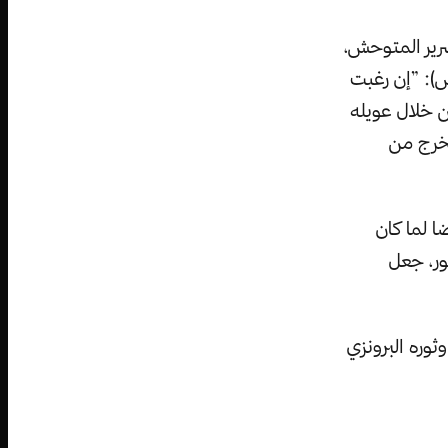
رير المتوحش،
س): ”إن رغبت
من خلال عويله
تخرج من
 لما كان
ور، جعل
وره البرونزي