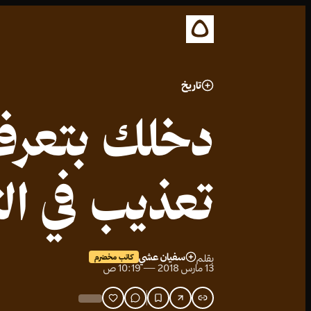
تاريخ
دخلك بتعرف ا
تعذيب في الت
سفيان عشي
بقلم
كاتب مخضرم
13 مارس 2018 — 10:19 ص