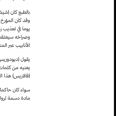
بالطبع كان (شيش
وقد كان المؤرخ 
يوما في تعذيب رج
وصراخه سيعتقد 
الأنابيب عبر المن
يقول (ديودوريس)
يعنيه من كلمات 
(فالاريس) هذا ا
سواء كان حاكما 
مادة دسمة لرواة