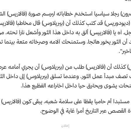
رون) رجلا سياسيا استخدم خطاباته ليرسم صورة (فالاريس) الش
(ديودوريس) قد كتب كذلك أن (بيريلاوس) قال مخاطبا (فالاري
ل، آه يا (فالارييس) ألق به داخل هذا الثور وأشعل نارا تحته، 
أن الثور يخور هائجا، وستمنحك آلامه وصرخاته متعة بينما 
اخير“.
 كذلك أن (فالاريس) طلب من (بيريلاوس) أن يجري أمامه عرضا
تصف مبدأ عمل الثور، وعندما تسلق (بيريلاوس) إلى داخل الث
لنحات يشوى ويحترق حيا داخل اختراعه الفظيع هذا.
مستبدا أم حاميا يقظا على سلامة شعبه، يبقى كون (فالاريس) وث
 القصص عبر التاريخ أمرا غاية في الوضوح.
إعلان