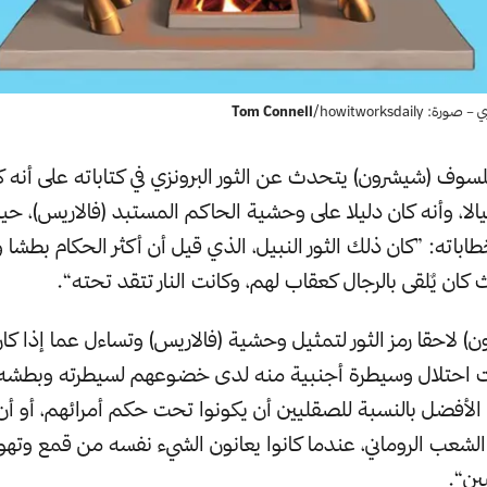
زي – صورة:
/howitworksdaily
Tom Connell
يلسوف (شيشرون) يتحدث عن الثور البرونزي في كتاباته على أنه 
لا، وأنه كان دليلا على وحشية الحاكم المستبد (فالاريس)، حي
اته: ”كان ذلك الثور النبيل، الذي قيل أن أكثر الحكام بطشا و
كان يٌلقى بالرجال كعقاب لهم، وكانت النار تتقد تحته“.
 لاحقا رمز الثور لتمثيل وحشية (فالاريس) وتساءل عما إذا كا
احتلال وسيطرة أجنبية منه لدى خضوعهم لسيطرته وبطشه، ف
 الأفضل بالنسبة للصقليين أن يكونوا تحت حكم أمرائهم، أو أ
لشعب الروماني، عندما كانوا يعانون الشيء نفسه من قمع وتهو
ين“.