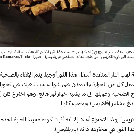
(متحف التعذيب) في (بروج) في (بلجيكا)، تم تصميم هذا الثور ليكون آلة تعذيب جالبة للرعب وا
ستبد اليوناني (فالاريس)، من طرف نحاته الشخصي (بيريلاوس) – صورة:
/Flickr
is Kamaras
 لهب النار المتقدة أسفل هذا الثور أوجها، يتم الإلقاء بالضحية
ل كل من الحرارة والمعدن على شوائه حيا، ناهيك عن تحويل 
الضحية وعويلها إلى ما يشبه خوار ثور هائج، وهو اختراع كان (
غ مشاعر (فالاريس) ويعجبه كثيرا.
يس) بهذا الاختراع أم لا، إلا أنه أثبت كونه مفيدا للغاية لخدم
ا الثور هي مخترعه ذاته (بيريلاوس).