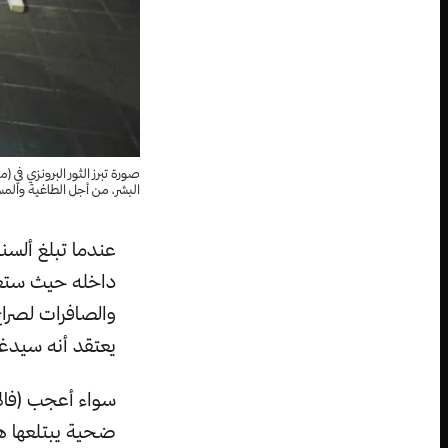
صورة تبرز الثور البرونزي في 
البشر، من أجل الطاغية والم
عندما تبلغ ألسنة
داخله حيث ستعم
والصافرات لصراخ 
يعتقد أنه سيدغد
سواء أعجب (فالار
ضحية يبتلعها هذ