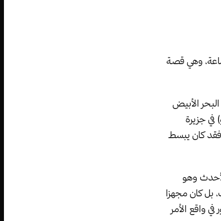
اعة، وهي قصة
مة لساحل البحر الأبيض
ـ(أغريجنتو) في جزيرة
فقد كان يبسط
الأحدث وهو
 بل كان مجهزا
في واقع الأمر