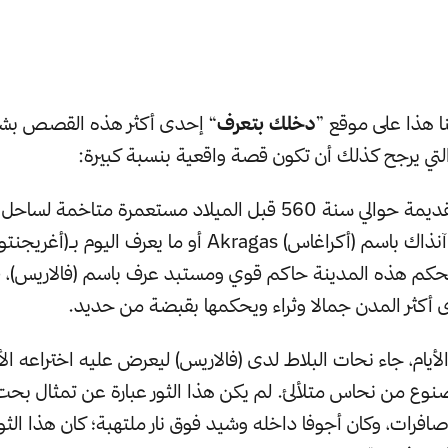
نا هذا على موقع ”
دخلك بتعرف
“ إحدى أكثر هذه القصص بش
 التي يرجح كذلك أن تكون قصة واقعية بنسبة كبيرة:
كان في اليونان القديمة حوالي سنة 560 قبل الميلاد مستعمرة متاخ
المتوسط تعرف آنذاك باسم (أكراغاس) Akragas أو ما يعرف اليوم ب
يحكم هذه المدينة حاكم قوي ومستبد عرف باسم (فالاريس)، 
أكثر المدن جمالا وثراء ويحكمها بقبضة من حديد.
 الأيام، جاء نحات البلاط لدى (فالاريس) ليعرض عليه اختراعه 
ع من نحاس متلألئ. لم يكن هذا الثور عبارة عن تمثال بحت،
فرات، وكان أجوفا داخله وشيد فوق نار ملتهبة؛ كان هذا الثور 