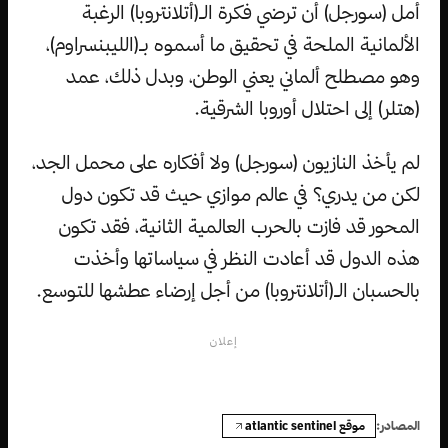
أمل (سورجل) أن ترضي فكرة الـ(أتلانتروبا) الرغبة
الألمانية الملحة في تحقيق ما أسموه بـ(الليبنسراوم)،
وهو مصطلح ألماني يعني الوطن، وبدل ذلك، عمد
(هتلر) إلى احتلال أوروبا الشرقية.
لم يأخذ النازيون (سورجل) ولا أفكاره على محمل الجد،
لكن من يدري؟ في عالم موازي حيث قد تكون دول
المحور قد فازت بالحرب العالمية الثانية، فقد تكون
هذه الدول قد أعادت النظر في سياساتها وأخذت
بالحسبان الـ(أتلانتروبا) من أجل إرضاء عطشها للتوسع.
إعلان
موقع atlantic sentinel
المصادر: