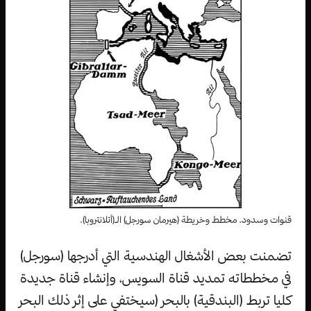
قنوات وسدود، مخطط وخريطة (هيرمان سورجل) الـ(أتلانتروبا).
تضمنت بعض الأشغال الهندسية التي أدرجها (سورجل)
في مخططاته تمديد قناة السويس، وإنشاء قناة جديدة
كليا تربط (البندقية) بالبحر (سيختفي على إثر ذلك البحر