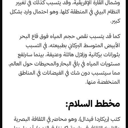
وشمال القارة الإفريقية، وقد يتسبب كذلك في تغيير
النظام البيئي في المنطقة كلها، وهو احتمال وارد بشكل
كبير.
كما قد يتسبب نقص حجم المياه فوق قاع البحر
الأبيض المتوسط البركاني بطبيعته، في التسبب
بثورانات بركانية وزلازل هائلة وعنيفة، بينما سترتفع
مستويات المياه في باقي البحار والمحيطات حول العالم،
مما سيتسبب دون شك في الفيضانات في المناطق
المنخفضة منها.
مخطط السلام:
كتب (ريكاردا فيدال)، وهو محاضر في الثقافة البصرية
والتاريخ الثقافي في جامعة (كينغ) في (لندن)، أن ما جعل