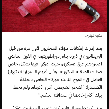
سكين كوكري.
بعد إدراك إمكانات هؤلاء المحاربين لأول مرة من قبل
البريطانيين في ذروة بناء إمبراطوريتهم في القرن الماضي
اعتبروهم عرق عسكري، حيث أدركوا فيها بشكل خاص
صفات الصلابة الذكورية. وقال فيهم السير (رالف تورنر)،
العامل في «الفوج الثالث جوركا» الخاص بالملكة
ألكسندرا: ”أشجع الشجعان، أكرم الكرماء، ولم نحظَ
ببلد أكثر إخلاصًا في صداقته منكم.“
بعد تكبدها خسائر فادحة في غزو نيبال، وقعت شركة