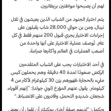
لهم أن يصبحوا مواطنين بريطانيين.
يتم اختيار الجنود من الشباب الذين يعيشون في تلال
نيبال، ومن بن حوالي 28,000 شاب يقبلون على
إجراءات الاختيار يجري قبول 200 منهم فقط في كل
عام. تُوصف عملية الاختيار على أنها واحدة من
أصعب العمليات في العالم وأكثرها صرامة.
في أحد الاختبارات يجب على الشباب المتقدمين
الركض صعودًا لمدة 40 دقيقة وهم يحملون كيس
مليء بالحجارة ظهورهم يزن 30 كيلوغرام لأكثر من 4
كيلومتر. يقول عنهم المؤرخ (توني جولد): ”إنهم أقوياء،
شجعان، شديدو التحمل، وقادرون على الانضباط.“
ويكمل: ”لديهم صفة أخرى يمكنك أن تقول أن بعض