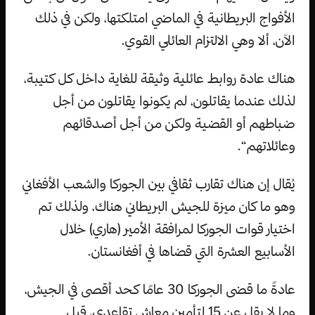
الأفواج البريطانية في الماضي امتلكتها، ولكن في ذلك
الآن، ألا وهي الالتزام العائلي القوي.
هناك عادة روابط عائلية وثيقة للغاية داخل كل كتيبة،
لذلك عندما يقاتلون، لم يكونوا يقاتلون من أجل
ضباطهم أو القضية ولكن من أجل أصدقائهم
وعائلاتهم“.
يُقال إن هناك تقارب ثقافي بين الجوركا والشعب الأفغاني
وهو ما كان ميزة للجيش البريطاني هناك، ولذلك تم
اختيار قوات الجوركا لمرافقة الأمير (هاري) خلال
الأسابيع العشرة التي قضاها في أفغانستان.
عادةً ما قضى الجوركا 30 عامًا كحد أقصى في الجيش،
وما لا يقل عن 15 لتأمين معاش تقاعدي، قبل