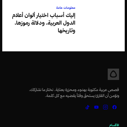
معلومات عامة
إليك أسباب اختيار ألوان أعلام
الدول العربية، ودلالة رموزها،
وتاريخها
قصص عربية مكتوبة بهدوء، ومحرّرة بعناية. نختار ما نشاركك،
ونؤمن أن القارئ يستحقّ وقتاً يقضيه مع كل كلمة.
الأقسام