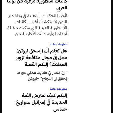
كائنات أسطورية مرعبة من تراثنا
العربي
تأخذنا الحكايات الشعبية في رحلة عبر
الزمن لاستكشاف أغرب الكائنات
الأسطورية العربية التي سكنت مخيلة
أجدادنا وأرعبت أجيالاً طويلة من
الأطفال والكبار على حد سواء.
معلومات عامة
هل تعلم أن (إسحق نيوتن)
عمل في مجال مكافحة تزوير
العملات؟ إليكم القصة
”إنّ مقدراتي عادية، عملي هو ما
يُحقق لي النجاح“ –نيوتن
معلومات عامة
إليكم كيف تعترض القبة
الحديدة في إسرائيل صواريخ
حماس