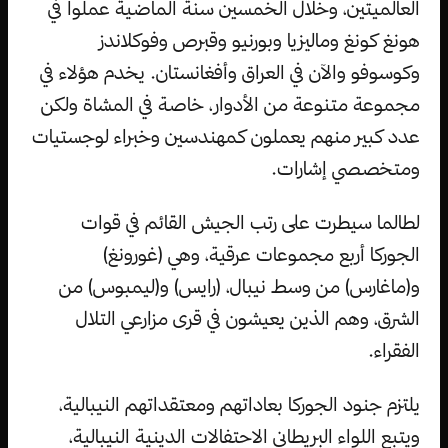
العالميتين، وخلال الخمسين سنة الماضية عملوا في
هونغ كونغ وماليزيا وبورنيو وقبرص وفوكلاندز
وكوسوفو والآن في العراق وأفغانستان. يخدم هؤلاء في
مجموعة متنوعة من الأدوار، خاصة في المشاة ولكن
عدد كبير منهم يعملون كمهندسين وخبراء لوجستيات
ومتخصصي إشارات.
لطالما سيطرت على رتب الجيش القائم في قوات
الجوركا أربع مجموعات عرقية، وهي (غورونغ)
و(ماغارس) من وسط نيبال، (رايس) و(ليمبوس) من
الشرق، وهم الذين يعيشون في قرى مزارعي التلال
الفقراء.
يلتزم جنود الجوركا بعاداتهم ومعتقداتهم النيبالية،
ويتبع اللواء البريطاني الاحتفالات الدينية النيبالية،