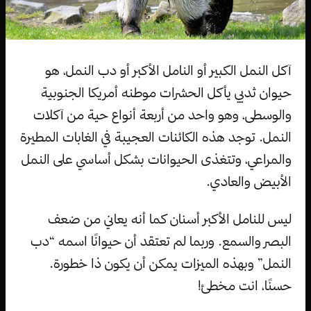
آكل النمل الكبير أو النامل الأكبر أو دب النمل، هو
حيوان ثديي يأكل الحشرات موطنه أمريكا الجنوبية
والوسطى، وهو واحد من أربعة أنواع حية من آكلات
النمل. توجد هذه الكائنات العجيبة في الغابات المطيرة
والمراعي، وتتغذى الحيوانات بشكل أساسي على النمل
الأبيض والعادي.
ليس للنامل الأكبر أسنان كما أنه يعاني من ضعف
البصر والسمع. وربما لم تعتقد أن حيوانًا اسمه “دب
النمل” وبهذه الميزات يمكن أن يكون ذا خطورة.
حسنًا، انت مخطئ!