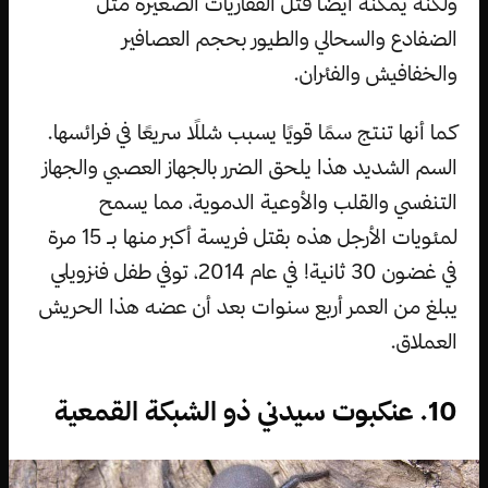
ولكنه يمكنه أيضًا قتل الفقاريات الصغيرة مثل
الضفادع والسحالي والطيور بحجم العصافير
والخفافيش والفئران.
كما أنها تنتج سمًا قويًا يسبب شللًا سريعًا في فرائسها.
السم الشديد هذا يلحق الضرر بالجهاز العصبي والجهاز
التنفسي والقلب والأوعية الدموية، مما يسمح
لمئويات الأرجل هذه بقتل فريسة أكبر منها بـ 15 مرة
في غضون 30 ثانية! في عام 2014، توفي طفل فنزويلي
يبلغ من العمر أربع سنوات بعد أن عضه هذا الحريش
العملاق.
10. عنكبوت سيدني ذو الشبكة القمعية