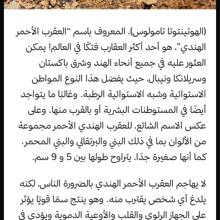
(الهوتينتوتا تامولوس)، المعروف باسم “العقرب الأحمر
الهندي”، هو أحد أكثر العقارب فتكًا في العالم! يمكن
العثور عليه في جميع أنحاء الهند وشرق باكستان
وسريلانكا ونيبال، حيث يفضل هذا النوع المواطن
الاستوائية وشبه الاستوائية الرطبة. وغالبًا ما يتواجد
أيضًا في المستوطنات البشرية أو بالقرب منها. وعلى
عكس الاسم الشائع، للعقرب الهندي الأحمر مجموعة
من الألوان بما في ذلك البني والبرتقالي والبني المحمر.
كما أنها صغيرة جدًا، يتراوح طولها بين 5 و 9 سم.
لا يهاجم العقرب الأحمر الهندي بالضرورة الناس، لكنه
يلدغ أي شخص يقترب منه. وهو ينتج سمًا قويًا يؤثر
على الجهاز الرئوي والقلب والأوعية الدموية ويؤدي في