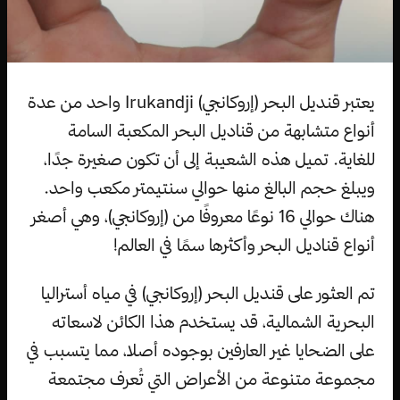
يعتبر قنديل البحر (إروكانجي) Irukandji واحد من عدة
أنواع متشابهة من قناديل البحر المكعبة السامة
للغاية. تميل هذه الشعيبة إلى أن تكون صغيرة جدًا،
ويبلغ حجم البالغ منها حوالي سنتيمتر مكعب واحد.
هناك حوالي 16 نوعًا معروفًا من (إروكانجي)، وهي أصغر
أنواع قناديل البحر وأكثرها سمًا في العالم!
تم العثور على قنديل البحر (إروكانجي) في مياه أستراليا
البحرية الشمالية، قد يستخدم هذا الكائن لاسعاته
على الضحايا غير العارفين بوجوده أصلا، مما يتسبب في
مجموعة متنوعة من الأعراض التي تُعرف مجتمعة