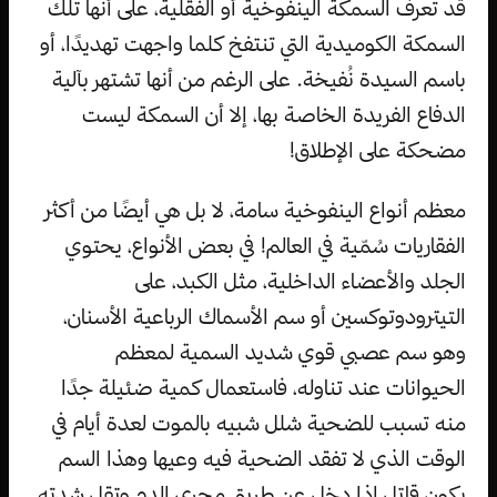
قد تعرف السمكة الينفوخية أو الفقلية، على أنها تلك
السمكة الكوميدية التي تنتفخ كلما واجهت تهديدًا، أو
باسم السيدة نُفيخة. على الرغم من أنها تشتهر بآلية
الدفاع الفريدة الخاصة بها، إلا أن السمكة ليست
مضحكة على الإطلاق!
معظم أنواع الينفوخية سامة، لا بل هي أيضًا من أكثر
الفقاريات سُمّية في العالم! في بعض الأنواع، يحتوي
الجلد والأعضاء الداخلية، مثل الكبد، على
التيترودوتوكسين أو سم الأسماك الرباعية الأسنان،
وهو سم عصبي قوي شديد السمية لمعظم
الحيوانات عند تناوله، فاستعمال كمية ضئيلة جدًا
منه تسبب للضحية شلل شبيه بالموت لعدة أيام في
الوقت الذي لا تفقد الضحية فيه وعيها وهذا السم
يكون قاتل إذا دخل عن طريق مجرى الدم وتقل شدته