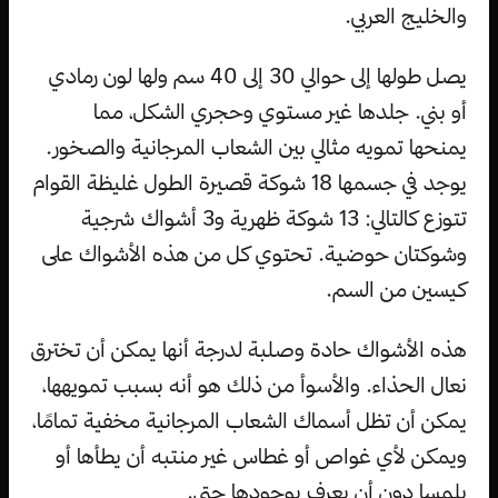
والخليج العربي.
يصل طولها إلى حوالي 30 إلى 40 سم ولها لون رمادي
أو بني. جلدها غير مستوي وحجري الشكل، مما
يمنحها تمويه مثالي بين الشعاب المرجانية والصخور.
يوجد في جسمها 18 شوكة قصيرة الطول غليظة القوام
تتوزع كالتالي: 13 شوكة ظهرية و3 أشواك شرجية
وشوكتان حوضية. تحتوي كل من هذه الأشواك على
كيسين من السم.
هذه الأشواك حادة وصلبة لدرجة أنها يمكن أن تخترق
نعال الحذاء. والأسوأ من ذلك هو أنه بسبب تمويهها،
يمكن أن تظل أسماك الشعاب المرجانية مخفية تمامًا،
ويمكن لأي غواص أو غطاس غير منتبه أن يطأها أو
يلمسا دون أن يعرف بوجودها حتى.