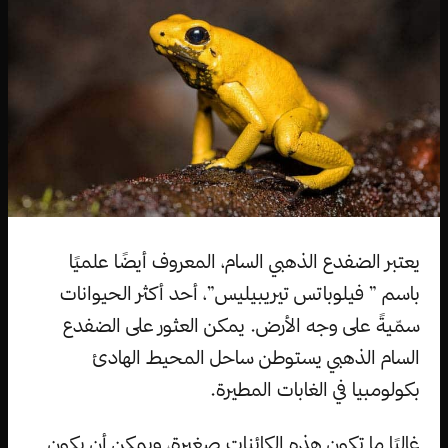
يعتبر الضفدع الذهبي السام، المعروف أيضًا علميًا
باسم ” فيلوباتس تيريبيليس”، أحد أكثر الحيوانات
سمّيةً على وجه الأرض. يمكن العثور على الضفدع
السام الذهبي يستوطن ساحل المحيط الهادئ
بكولومبيا في الغابات المطيرة.
غالبًا ما تكون هذه الكائنات صغيرة، ويمكن أن يكون