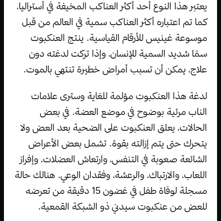
يعتبر هذا النوع أحد أكثر العناكب المخيفة في أستراليا،
كما تم اعتباره أكثر العناكب سمية في العالم من قبل
موسوعة غينيس للأرقام القياسية. ينتج العنكبوت
سمًا شديد السمية للإنسان، وإذا تركت لدغته دون
علاج، يمكن أن تسبب أمراض خطيرة تنتهي بالموت.
لدغة هذا العنكبوت مؤلمة للغاية وسترى علامات
الناب مرئية بوضوح في موضع العضة. في بعض
الحالات، يعلق العنكبوت على الضحية بعد العض ولا
يتحرك حتى يتم إزالته بقوة. تشمل بعض الأعراض
الشائعة صعوبة في التنفس، وارتعاش العضلات، وإفراز
اللعاب، والارتباك، والرعشة، وفقدان الوعي. هنالك حالة
مسجلة لوفاة طفل في غضون 15 دقيقة من تعرضه
للعض من عنكبوت سيدني ذو الشبكة القمعية.