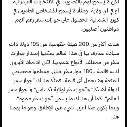
لكن لا يُسمح لهم بالتصويت في الانتخابات الفيدرالية
أو في أي ولاية. ومثلًا لا يُسمح للأشخاص العاديين في
كوريا الشمالية الحصول على جوازات سفر رغم أنهم
مواطنون أصليون.
هناك أكثر من 200 هيئة حكومية من 195 دولة ذات
سيادة معترف بها في هذا العالم يمكنها إصدار جوازات
سفر من مختلف الأنواع لشعوبها. لكن الاتحاد الأوروبي
لديه قائمة بـ180 جواز سفر خيالي، معظمها مخصص
للمتعة ولا يحمل أي قيمة. فمثلًا هنالك ”جواز سفر
لدولة ألاسكا“ و”جواز سفر لولاية تكساس“ و”جواز سفر
العالم“. كما أن هنالك ما يسمى ”جواز سفر مموه“،
وربما يكون هذا أغرب شيء على الإطلاق، وهو ما يهمنا
هنا.