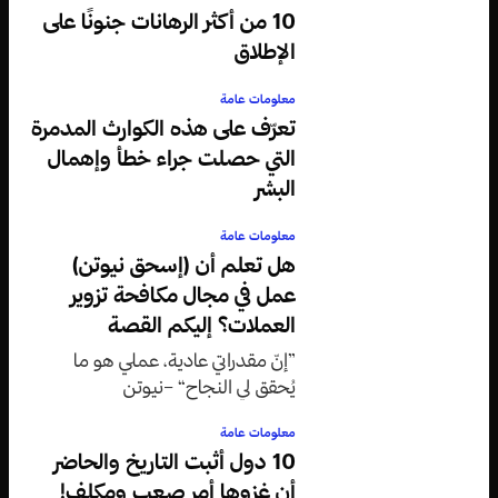
10 من أكثر الرهانات جنونًا على
الإطلاق
معلومات عامة
تعرّف على هذه الكوارث المدمرة
التي حصلت جراء خطأ وإهمال
البشر
معلومات عامة
هل تعلم أن (إسحق نيوتن)
عمل في مجال مكافحة تزوير
العملات؟ إليكم القصة
”إنّ مقدراتي عادية، عملي هو ما
يُحقق لي النجاح“ –نيوتن
معلومات عامة
10 دول أثبت التاريخ والحاضر
أن غزوها أمر صعب ومكلف!