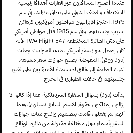
عندما أصبح المسافرون عبر القارات أهدافًا رئيسية
للاختطاف والعنف الدولي على نطاق متزايد. في عام
1979، احتجز الإيرانيون مواطنين أمريكيين كرهائن
بسبب جنسيتهم، وفي عام 1985 قُتل مواطن أمريكي
على متن الطائرة المختطفة TWA Flight 847 لأنه
كان يحمل جواز سفر أمريكي، هذه الحوادث جعلت
(دونا ووكر)، المفُوضة بصنع جوازات سفر مموهة،
تدرك الحاجة إلى وثائق لمساعدة الأميركيين على تغيير
جنسيتهم في حالات الطوارئ في الخارج.
بدأت (دونا) بسؤال السفارة السريلانكية عما إذا كانوا لا
يزالون يمتلكون حقوق الاسم السابق (سيلون)، وبما
أنهم لم يفعلوا، قامت بتصميم وإنتاج مئات جوازات
السفر بأسماء دول مختلفة مقبولة من دائرة الوثائق
الدولية. باعت (دونا) هذه الجوازات لعملائها في جميع