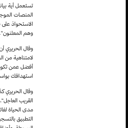
تستعمل أية بيان
المنصات الموجود
الاستحواذ على بي
وهم المعلنون“.
وقال الحريري أن 
لامتناهية من ال
أفضل عمن تكون 
استهدافك بواسط
وقال الحريري كذ
القريب العاجل“،
مدى الحياة لفائ
التطبيق بالتسجي
البسيطة، وأضاف: