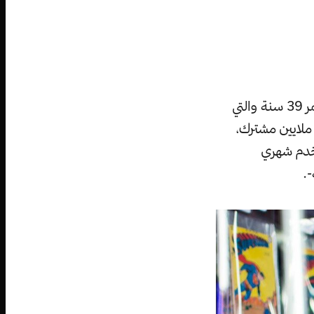
ارتفعت شعبية منصة التواصل الاجتماعي التابعة لأيمن الحريري البالغ من العمر 39 سنة والتي
لى أربعة ملايين مشترك،
طبع لا يقارن مع الـ2 مليار مستخدم شهري