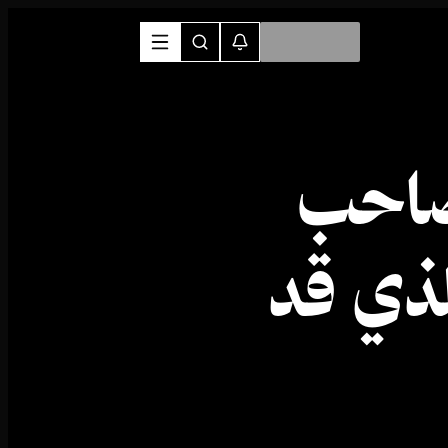
 صاحب
لذي قد