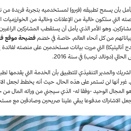
يأمل بأن يسمح تطبيقه (فيرو) لمستخدميه بتجربة فريدة من نو
 التي ستكون خالية من الإعلانات وخالية من الخوارزميات ال
شتركين، وهو الأمر الذي يأمل أن يستقطب المشتركين الراغبين
ناتهم من كل أنحاء العالم، خاصة في خضم
فضيحة موقع فا
 أناليتيكا) التي مررت بيانات مستخدمين على منصته لفائدة إ
الحالي (دونالد ترمب) في سنة 2016.
شريك والمدير التنفيذي للتطبيق بأن الخدمة التي يقدمها تطب
، غير أنها لن تستمر على هذه الحال، حيث أنه يخطط لجعل الاش
المجال الوحيد -وفقا له- الذي سيجني من ورائه المال من خ
 جعل الاشتراك مدفوعا يبقي علينا صريحين وصادقين مع مست