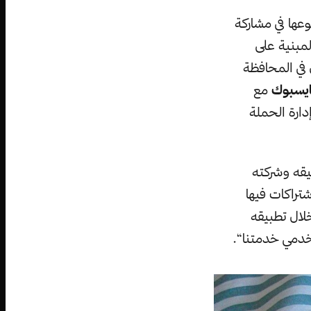
عها في مشاركة
مبنية على
 في المحافظة
يسبوك
مع
دارة الحملة
يقه وشركته
تراكات فيها
لال تطبيقه
خدمي خدمتنا“.