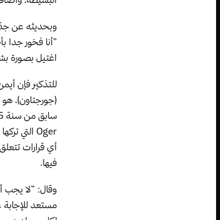
وبحديثه عن جذور 
”أنا فخور جدا بأ
اغتيل بصورة بش
للتذكير فإن أيم
(جورجتاون)، هو ن
Oger التي ت
فيها.
وقال: ”لا يجب أن
مستعد للإجابة ع