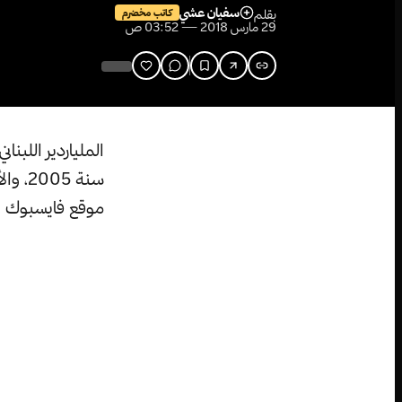
سفيان عشي
بقلم
كاتب مخضرم
29 مارس 2018 — 03:52 ص
الملياردير اللبنا
سنة 5
موقع فايسبوك عل