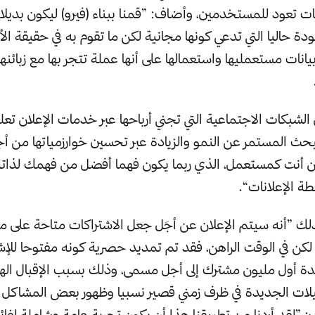
ات تعود للمستخدمين، وأضاف: ”قمنا ببناء (فيرو) ليكون بديلا
ة حاليا التي تدعي كونها مجانية لكن ما تقوم به في حقيقة الأ
انات مستعمليها واستعمالها على أنها عملة تتجر بها مع زبائنها
الشبكات الاجتماعية التي تجني أرباحها عبر خدمات الإعلان تعلق
بحث المستمر عن النمو والزيادة عبر تحسين خوارزمياتها من أ
أنت كمستعمل، الذي ربما يكون فهما أفضل من فهمك لذات
ة الإعلانات“.
لك ”أنه سيتم الإعلان عن أجَل جعل الاشتراكات متاحة على من
 لكن في الوقت الراهن، فقد تم تمديد حصرية كونه مفتوحا للإش
دة أول مليون مشترك إلى أجل مسمى، وذلك بسبب الإقبال الها
لات الجديدة في ظرف زمني قصير نسبيا وظهور بعض المشاكل ا
 ”لقد أردنا من تطبيقنا هذا أن يكون تجربة عامة وشاملة لفائ