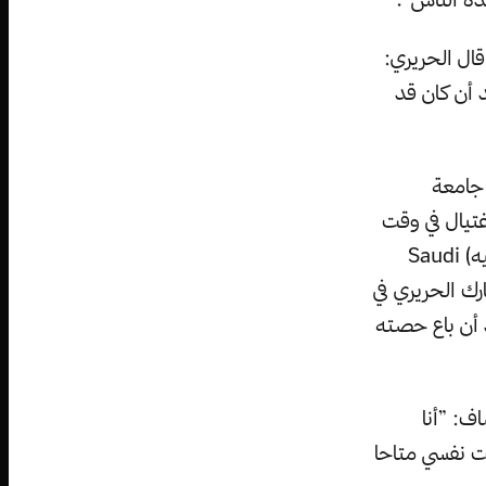
قال الحريري:
د أن كان قد
 جامعة
غتيال في وقت
سابق من سنة 2005، وكان أيمن قد ورث حصة عن شركة البناء (سعودي أوجيه) Saudi
ارك الحريري في
ة البناء الآنفة الذكر منذ كان قد غادرها في سنة 2013 بعد أن باع حصته
ف: ”أنا
ت نفسي متاحا