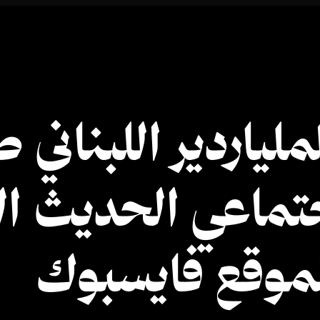
لياردير اللبناني
جتماعي الحديث ا
لموقع فايسبوك