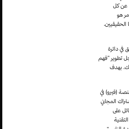
 عن كل
مر هو
 الحقيقيين،
 في دائرة
جل تطوير ”فهم
ك، بهدف
صة (فيرو) في
تراك المجاني
ئل على
لتقنية
دة الناس“.