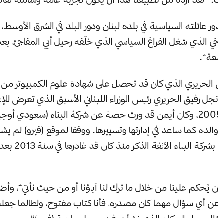
عائلته السياسية في بلده لبنان ودور البلد في الشرق الأوسط، 
خي الذي شغل الفراغ السياسي الذي خلّفه رحيل أبي المفاجئ، بع
عة“.
ن الحريري الذي كان قد تحصل على شهادة علوم الكمبيوتر من
جل رفيق الحريري رئيس الوزراء اللبناني الأسبق الذي تعرض للإ
ركها والده كما ساعد في إدارتها وتسييرها. ووفقا لموقع (فيرو) لم يش
أي قرارات تتعلق بشرك
 يُحكم علينا من خلال ما ترك لنا آباؤنا أو من حيث نأتي“، وأضا
ن أي سؤال مهما كان مصدره، فأنا كتاب مفتوح، ولطالما جعل