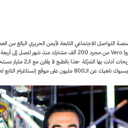
حملت اسم (فيرو) Vero من مجرد 200 ألف مشترك منذ شهر لتصل إ
وذلك وفقا لتصريحات أدلت بها الشركة -هذا بال
800 مليون على موقع إنستاغرام التابع له-.