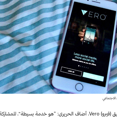
 الاجتماعي
وعن ماهية تطبيق (فيرو) Vero، أضاف الحريري: ”هو خدمة بسيطة“، للمشار