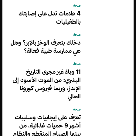
صحة
4 علامات تدل على إصابتك
بالطفيليات
صحة
دخلك بتعرف الوخز بالإبر؟ وهل
هي ممارسة طبية فعالة؟
صحة
11 وباءً غير مجرى التاريخ
البشري: من الموت الأسود إلى
الإيدز، وربما فيروس كورونا
الحالي
صحة
تعرّف على إيجابيات وسلبيات
أشهر 9 حميات غذائية، من
بينها الصيام المتقطع والنظام