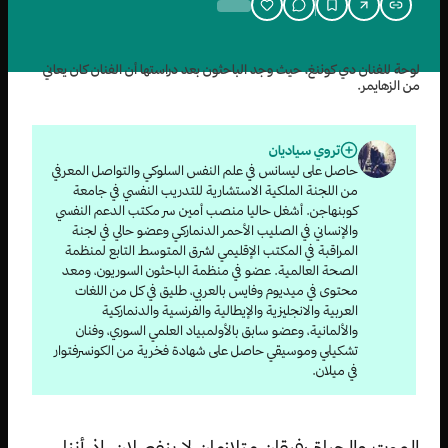
لوحة للفنان دي كوننغ، حيث وجد الباحثون بعد دراستها أن الفنان كان يعاني
من الزهايمر.
تروي سياديان
حاصل على ليسانس في علم النفس السلوكي والتواصل المعرفي
من اللجنة الملكية الاستشارية للتدريب النفسي في جامعة
كوبنهاجن. أشغل حاليا منصب أمين سر مكتب الدعم النفسي
والإنساني في الصليب الأحمر الدنماركي وعضو حالي في لجنة
المراقبة في المكتب الإقليمي لشرق المتوسط التابع لمنظمة
الصحة العالمية. عضو في منظمة الباحثون السوريون، ومعد
محتوى في ميديوم وفايس بالعربي، طليق في كل من اللغات
العربية والانجليزية والإيطالية والفرنسية والدنماركية
والألمانية، وعضو سابق بالأولمبياد العلمي السوري، وفنان
تشكيلي وموسيقي حاصل على شهادة فخرية من الكونسرفتوار
في ميلان.
الموت والحياة رفيقان متلازمان لا ينفصلان، إذ أننا