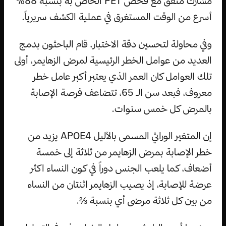
مشارك متفق مع فحص PET الخاص به بنسبة 88٪
أسرع من الوقت المستغرق في عملية الكشف سريرياً.
وفي محاولة لتحسين دقة الاختبار، قام الباحثون بدمج
العديد من عوامل الخطر الرئيسية لمرض الزهايمر، أولى
تلك العوامل كان العمر الذي يعتبر أكبر عامل خطر
معروف، فبعد سن الـ 65، تتضاعف فرصة الإصابة
بالمرض كل خمس سنوات.
إن المتغير الوراثي المسمى بالآليل APOE4 يزيد من
خطر الإصابة بمرض الزهايمر من ثلاثة إلى خمسة
أضعاف، كما يلعب الجنس دوراً في كون النساء اكثر
عرضة للإصابة، إذ يصيب الزهايمر اثنتان من النساء
من بين كل ثلاثة مرضى أي بنسبة ⅔.