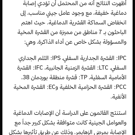
أظهرت النتائج أنه من المحتمل أن تؤدي إصابة
دماغية خفيفة، مع وجود عامل جيني مناسب، إلى
انخفاض السماكة القشرية الدماغية. حيث اهتم
الباحثون بـ 7 مناطق من مميزة من القشرة المخية
والمسؤولة بشكل خاص عن أداء الذاكرة، وهي:
IPC: القشرة الجدارية السفلي، IPS: الثلم الجداري
السفلي، LTC: القشرة الزمنية الجانبية، IFC: القشرة
الأمامية السفلية، TP: قشرة منطقة بوردمان 38،
PCC: القشرة الحزامية الخلفية وEC: القشرة المخية
الأنفية.
استنتج القائمون على الدراسة أن الإصابات الدماغية
والعوامل الجينية كانت متوافقة بشكل كبير جداً مع
الإصابة بمرض الزهايمر، وذلك عن طريق تأثيرها بشكل