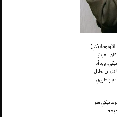
لأوتوماتيكي)
ان الفريق
يكي، وبدأه
ازيين خلال
كالاشنيكوف قام بتطوري
AK-47 أفضل رشاش أوتوماتيكي هو
ميمه.