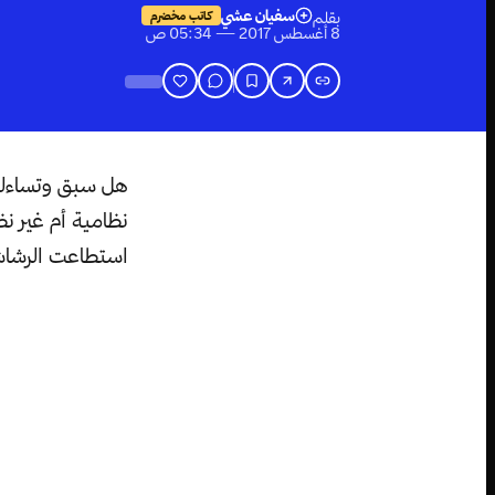
سفيان عشي
بقلم
كاتب مخضرم
8 أغسطس 2017 — 05:34 ص
هل سبق وتساءلت
نظامية أم غير نظ
استطاعت الرشاشات 