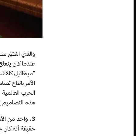
والذي اشتق منه
عندما كان يتعافى
”ميخائيل كالاشن
الأمر بانتاج تص
هذه التصاميم إلى أن تح
3.
حقيقة أنه كان ج