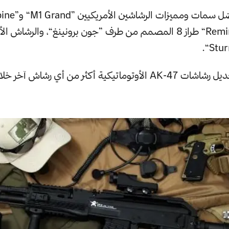
ورشاش ”Remington“ طراز 8 المصمم من طرف ”جون برونينغ“، والرشاش ال
تم تطوير وتعديل رشاشات AK-47 الأوتوماتيكية أكثر من أي رشاش