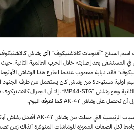
 اسم السلاح ”أفتومات كالاشنيكوف“ (أي رشاش كالاشنيكوف ا
 في المستشفى بعد إصابته خلال الحرب العالمية الثانية، حيث ك
يكوف“ قائد دبابة معطوب عندما اخترع هذا الرشاش الأوتومات
اميم أولية مستوحاة من رشاش كان يستعمل من طرف الجنود الن
الحرب العالمية الثانية وهو رشاش ”MP44-STG“، إلا أن الجنرال 
صل على رشاش AK-47 كما نعرفه اليوم.
واحد من الأسباب الرئيسية التي جعلت من رشاش 
امعا لكل الصفات المميزة للرشاشات المتوفرة آنذاك زمن تص