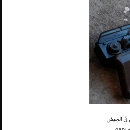
 في الجيش
ق بمعنى