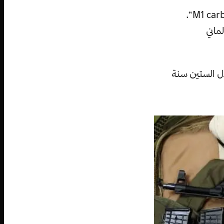
فهو يتضمن أفضل سمات ومميزات الرشاشين الأمريكيين ”M1 Grand“ و”M1 carbine“،
ألماني
 آخر خلال الستين سنة