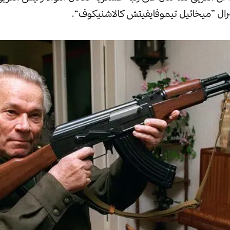
رال ”ميخائيل تيموفايفيتش كالاشنيكوف“.