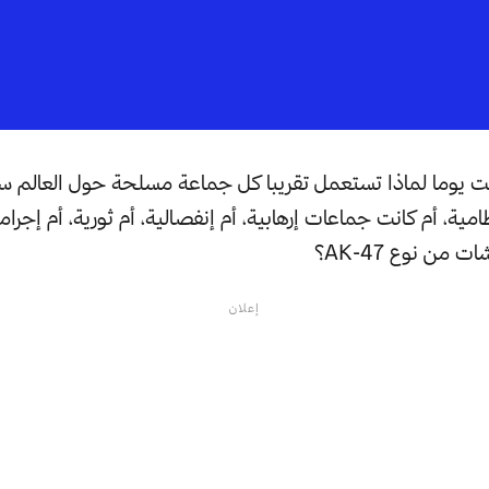
 يوما لماذا تستعمل تقريبا كل جماعة مسلحة حول العالم سو
امية، أم كانت جماعات إرهابية، أم إنفصالية، أم ثورية، أم إجرام
من نوع AK-47؟
إعلان