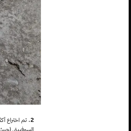
2.
تم اختراع أك
السوفييتي (حيث 