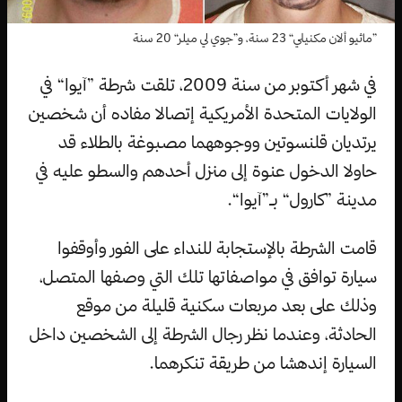
”ماثيو ألان مكنيلي“ 23 سنة، و”جوي لي ميلر“ 20 سنة
في شهر أكتوبر من سنة 2009، تلقت شرطة ”آيوا“ في
الولايات المتحدة الأمريكية إتصالا مفاده أن شخصين
يرتديان قلنسوتين ووجوههما مصبوغة بالطلاء قد
حاولا الدخول عنوة إلى منزل أحدهم والسطو عليه في
مدينة ”كارول“ بـ”آيوا“.
قامت الشرطة بالإستجابة للنداء على الفور وأوقفوا
سيارة توافق في مواصفاتها تلك التي وصفها المتصل،
وذلك على بعد مربعات سكنية قليلة من موقع
الحادثة، وعندما نظر رجال الشرطة إلى الشخصين داخل
السيارة إندهشا من طريقة تنكرهما.