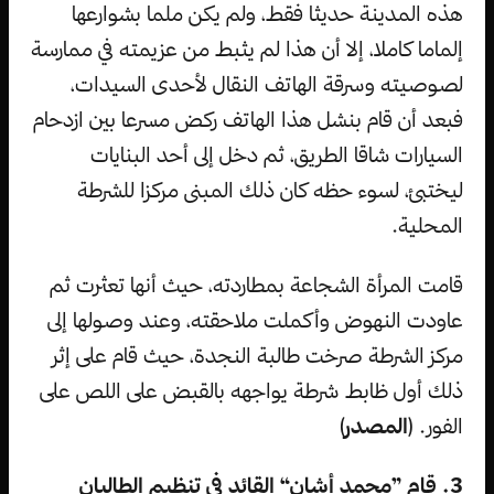
هذه المدينة حديثا فقط، ولم يكن ملما بشوارعها
إلماما كاملا، إلا أن هذا لم يثبط من عزيمته في ممارسة
لصوصيته وسرقة الهاتف النقال لأحدى السيدات،
فبعد أن قام بنشل هذا الهاتف ركض مسرعا بين ازدحام
السيارات شاقا الطريق، ثم دخل إلى أحد البنايات
ليختبئ، لسوء حظه كان ذلك المبنى مركزا للشرطة
المحلية.
قامت المرأة الشجاعة بمطاردته، حيث أنها تعثرت ثم
عاودت النهوض وأكملت ملاحقته، وعند وصولها إلى
مركز الشرطة صرخت طالبة النجدة، حيث قام على إثر
ذلك أول ظابط شرطة يواجهه بالقبض على اللص على
الفور. (
المصدر
)
3. قام ”محمد أشان“ القائد في تنظيم الطالبان