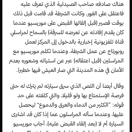
هناك صادفه صاحب الصيدلية الذي تعرف عليه
فاعتقل على الفور، وكانت الشرطة قد قامت قبل ذلك
بوقت قصير (قبل إلقائها القبض على موريسيو عندما
كان يقدم إفادته عن تعرضه للسرقة) بالسماح لمراسلي
قناة تلفزيونية إخبارية بالدخول إلى المركز لعمل
روبورتاج عن عمل الشرطة، وعندما تكلم موريسيو مع
المراسلين (قبل اعتقاله) عبر عن استيائه وشعوره بعدم
الأمان في هذه المدينة التي صار العيش فيها خطيرا.
وقال أيضا أن اللص الذي سرق سيارته لم يترك له حتى
فرصة الإستمتاع بها ولو قليلا، والتي كلفته على حد
قوله: ”الكثير من الدماء والعرق والدموع“ ليحصل
عليها، وعندما سأله المراسلون عما إذا كان قد اشترى
السيارة أم لا (بعد إلقاء القبض عليه)، أجاب موريسيو