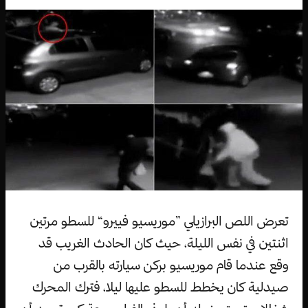
تعرض اللص البرازيلي ”موريسيو فييرو“ للسطو مرتين
اثنتين في نفس الليلة، حيث كان الحادث الغريب قد
وقع عندما قام موريسيو بركن سيارته بالقرب من
صيدلية كان يخطط للسطو عليها ليلا، فترك المحرك