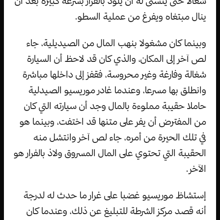
شغالا حتى يتسنى له أن يلوذ بالفرار بسرعة كبيرة بعد أن
ينال مبتغاه ويفرغ من عملية السطو.
وبينما كان مشغولا بنهب المال من الصيديلية، جاء
لص آخر إلى المكان، والذي كان قد لاحظ أن السيارة
شغالة وفارغة وغير محروسة، فقفز إلى داخلها مباشرة
وانطلق بها مسرعا، وعندما غادر موريسيو الصيدلية
حاملا حقيبة مملوءة بالمال وجد أن سيارته التي كان
من المفترض أن يفر على متنها قد اختفت، وبينما هو
في تلك الحيرة من أمره، جاء لص آخر وانتشل منه
الحقيبة التي تحتوي على المال المسروق ولاذ بالفرار هو
الآخر.
إستشاظ موريسيو غضبا على غرار ما حدث له لدرجة
أنه قصد مركز الشرطة للتبليغ عن ذلك، وعندما كان