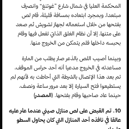
المحكمة العليا في شمال شارع ”غوتنغ“ وانصرف
مبتعدا، وبمجرد ابتعاده بمسافة قليلة، قام لص
بفتحها من خلال استعماله لجهاز تشويش ثم صعد
على متنها، إلا أن نظام الغلق الذاتي تفعل فيها وقام
بحبسه داخلها فلم يتمكن من الخروج منها.
وبينما أصيب اللص بالذعر صار يطلب من المارة
مساعدته في الخروج مدعيا أنه أحد حراس الموقف،
تم بعد هذا الإتصال بالشرطة التي أحاطت به لأنهم لم
يستطيعوا فتح السيارة إلا بعد مرور ساعة ونصف،
حينما عاد صاحبها وقام بفتحها. (
المصدر
)
10. تم القبض على لص منازل صيني عندما عثر عليه
عالقا في نافذه أحد المنازل التي كان يحاول السطو
عليها: