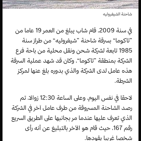
شاحنة الشيفروليه
في سنة 2009، قام شاب يبلغ من العمر 19 عاما من
”تاكوما“ بسرقة شاحنة ”شيفروليه“ من طراز سنة
1985 تابعة لشركة شحن ونقل محلية من باحة فرع
الشركة بمنطقة ”تاكوما“، وكان قد شهد عملية السرقة
هذه عامل لدى الشركة والذي بدوره بلغ عنها لمركز
الشرطة.
لاحقا في نفس اليوم، وعلى الساعة 12:30 زوالا، تم
رصد الشاحنة المسروقة من طرف عامل آخر في الشركة
الذي تعرف عليها عندما مر بجانبها على الطريق السريع
رقم 167، حيث قام هو الآخر بالتبليغ عن أنه رأى
شخصا غريبا يقودها.