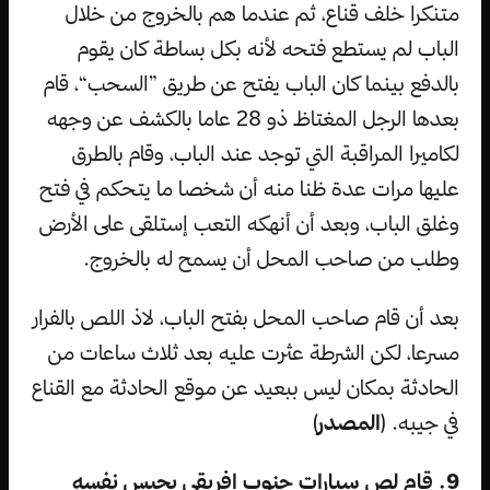
متنكرا خلف قناع، ثم عندما هم بالخروج من خلال
الباب لم يستطع فتحه لأنه بكل بساطة كان يقوم
بالدفع بينما كان الباب يفتح عن طريق ”السحب“، قام
بعدها الرجل المغتاظ ذو 28 عاما بالكشف عن وجهه
لكاميرا المراقبة التي توجد عند الباب، وقام بالطرق
عليها مرات عدة ظنا منه أن شخصا ما يتحكم في فتح
وغلق الباب، وبعد أن أنهكه التعب إستلقى على الأرض
وطلب من صاحب المحل أن يسمح له بالخروج.
بعد أن قام صاحب المحل بفتح الباب، لاذ اللص بالفرار
مسرعا، لكن الشرطة عثرت عليه بعد ثلاث ساعات من
الحادثة بمكان ليس ببعيد عن موقع الحادثة مع القناع
في جيبه. (
المصدر
)
9. قام لص سيارات جنوب إفريقي بحبس نفسه