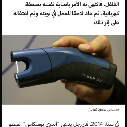
الفلفل، فانتهى به الأمر باصابة نفسه بصعقة
كهربائية، ثم عاد لاحقا للعمل في نوبته وتم اعتقاله
على إثر ذلك:
مسدس صعق كهربائي
في سنة 2014، قرر رجل يدعى ”أندري بوسكاس“ السطو