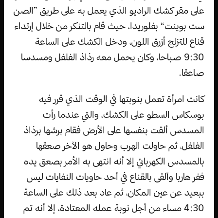
على مقر كشك الراديو الذي يعمل به على طريق ”الصن
ست بوينت“ بفلوريدا، حيث قام بالتنكر من خلال إرتداء
قناع للتزلج أزرق اللون، ودخل الكشك على الساعة
9:30 صباحا، وكان يحمل معه رذاذ الفلفل ومسدسا
صاعقا.
كانت امرأة تعمل بنوبتها في الوقت الذي قرر فيه
بوسكاس السطو على الكشك، والتي عندما رأت
المسدس ألقت بنفسها على الأرض فقام برشها برذاذ
الفلفل، ثم حاولت الهرب وحاول هو الآخر صعقها
بالمسدس الكهربائي إلا أنه انتهى به الأمر بصعق يده
ففر هاربا وألقى بالقناع في أحد حاويات النفايات ليس
ببعيد عن عين المكان، ثم عاد بعد ذلك على الساعة
4:30 مساء من أجل نوبة عمله المعتادة، إلا أنه تم