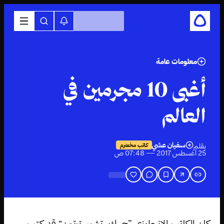
معلومات عامة
أغبى 10 مجرمين في
العالم
سفيان عشي
بقلم
كاتب مخضرم
25 أغسطس 2017 — 07:48 ص
كان الكاتب الإنجليزي ”ج. ك. تشيسترتون“ قد كتب