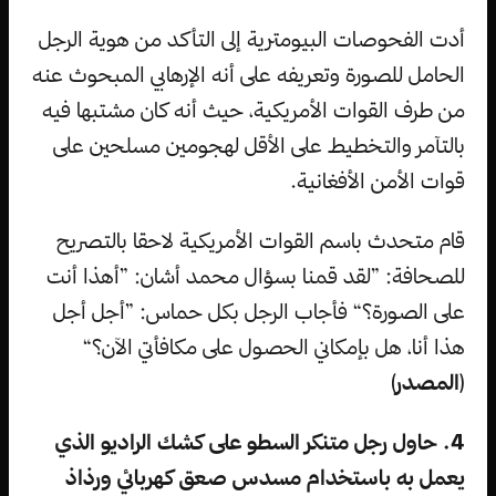
أدت الفحوصات البيومترية إلى التأكد من هوية الرجل
الحامل للصورة وتعريفه على أنه الإرهابي المبحوث عنه
من طرف القوات الأمريكية، حيث أنه كان مشتبها فيه
بالتآمر والتخطيط على الأقل لهجومين مسلحين على
قوات الأمن الأفغانية.
قام متحدث باسم القوات الأمريكية لاحقا بالتصريح
للصحافة: ”لقد قمنا بسؤال محمد أشان: ”أهذا أنت
على الصورة؟“ فأجاب الرجل بكل حماس: ”أجل أجل
هذا أنا، هل بإمكاني الحصول على مكافأتي الآن؟“
(
المصدر
)
4. حاول رجل متنكر السطو على كشك الراديو الذي
يعمل به باستخدام مسدس صعق كهربائي ورذاذ