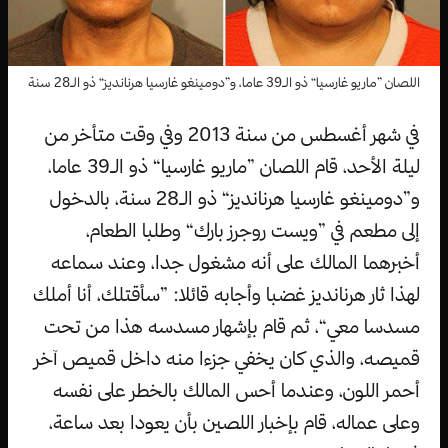
اللصان ”ماريو غارسيا“ ذو الـ39 عاما، و”دومينغو غارسيا هرنانديز“ ذو الـ28 سنة
في شهر أغسطس من سنة 2013 وفي وقت متأخر من
ليلة الأحد، قام اللصان ”ماريو غارسيا“ ذو الـ39 عاما،
و”دومينغو غارسيا هرنانديز“ ذو الـ28 سنة، بالدخول
إلى مطعم في ”ويست روجرز بارك“ وطلبا الطعام،
أخبرهما المالك على أنه مشغول جدا، وعند سماعه
لهذا ثار هرنانديز غضبا وأجابه قائلا: ”سأقتلك، أنا أملك
مسدسا معي“، ثم قام بإشهار مسدسه هذا من تحت
قميصه، والذي كان يخفي جزءا منه داخل قميص آخر
أحمر اللون، وعندما أحس المالك بالخطر على نفسه
وعلى عماله، قام بإخبار اللصين بأن يعودا بعد ساعة،