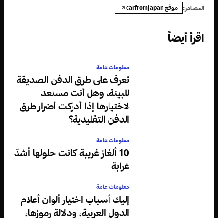
موقع carfromjapan
المصادر:
اقرأ أيضاً
معلومات عامة
تعرف على طرق الدفن الصديقة
للبيئة، وهل أنت مستعد
لاختيارها إذا أدركت أضرار طرق
الدفن التقليدية؟
معلومات عامة
10 ألغاز غريبة كانت حلولها أشدّ
غرابة
معلومات عامة
إليك أسباب اختيار ألوان أعلام
الدول العربية، ودلالة رموزها،