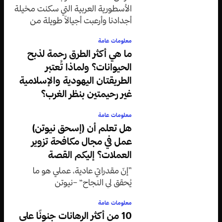
الأسطورية العربية التي سكنت مخيلة
أجدادنا وأرعبت أجيالاً طويلة من
الأطفال والكبار على حد سواء.
معلومات عامة
ما هي أكثر الطرق رحمة لذبح
الحيوانات؟ ولماذا تُعتبر
الطريقتان اليهودية والإسلامية
غير رحيمتين بنظر الغرب؟
معلومات عامة
هل تعلم أن (إسحق نيوتن)
عمل في مجال مكافحة تزوير
العملات؟ إليكم القصة
”إنّ مقدراتي عادية، عملي هو ما
يُحقق لي النجاح“ –نيوتن
معلومات عامة
10 من أكثر الرهانات جنونًا على