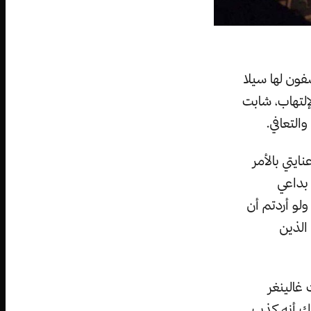
فون لها سيلا
إلتهاب، شابت
التعافي.
يتي بالأمر
بداعي
لو أردتم أن
الذين
غالينغر
لك أنه كذب