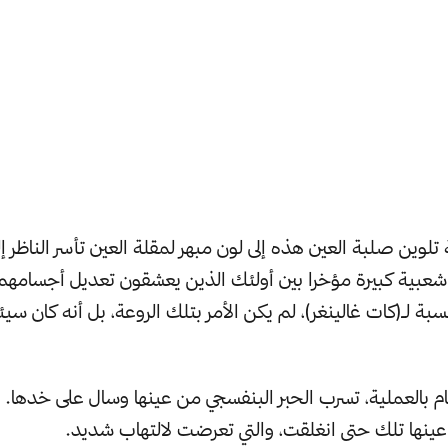
وين صلبة العين هذه إلى لون مبهر لمقلة العين تأسر الناظر إليه
بية كبيرة مؤخرا بين أولئك الذين يعشقون تعديل أجسامهم أ
سبة لـ(كات غالينغر)، لم يكن الأمر بتلك الروعة، بل أنه كان سيئ
ام بالعملية، تسرب الحبر البنفسجي من عينها وسال على خدها. و
عينها تلك حتى انغلقت، والتي تعرضت لالتهاب شديد.