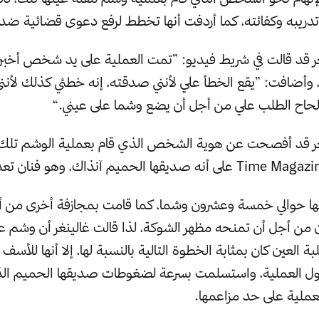
دريبه وكفائته، كما أردفت أنها تخطط لرفع دعوى قضائية ضد
غر قد قالت في شريط فيديو: ”تمت العملية على يد شخص أخبرن
ا“، وأضافت: ”يقع الخطأ علي لأنني صدقته، إنه خطئي كذلك لأ
إلحاح الطلب علي من أجل أن يضع وشما على عيني.“
غر قد أفصحت عن هوية الشخص الذي قام بعملية الوشم تلك 
 حوالي خمسة وعشرون وشما، كما قامت بمجازفة أخرى من 
ن من أجل أن تمنحه مظهر الشوكة، لذا قالت غالينغر أن وشم ع
 العين كان بمثابة الخطوة التالية بالنسبة لها، إلا أنها للأسف
حول العملية، واستسلمت بسرعة لضغوطات صديقها الحميم الذي
عملية على حد مزاعمها.