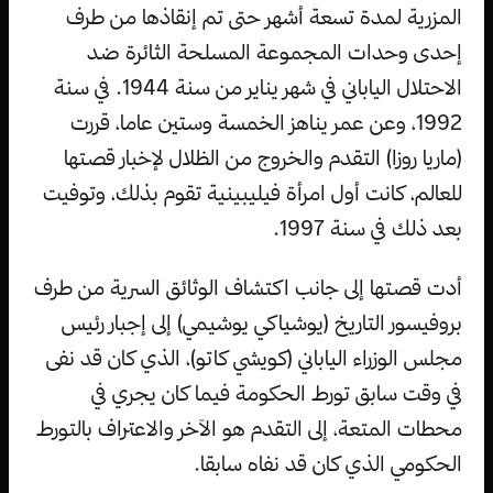
المزرية لمدة تسعة أشهر حتى تم إنقاذها من طرف
إحدى وحدات المجموعة المسلحة الثائرة ضد
الاحتلال الياباني في شهر يناير من سنة 1944. في سنة
1992، وعن عمر يناهز الخمسة وستين عاما، قررت
(ماريا روزا) التقدم والخروج من الظلال لإخبار قصتها
للعالم، كانت أول امرأة فيليبينية تقوم بذلك، وتوفيت
بعد ذلك في سنة 1997.
أدت قصتها إلى جانب اكتشاف الوثائق السرية من طرف
بروفيسور التاريخ (يوشياكي يوشيمي) إلى إجبار رئيس
مجلس الوزراء الياباني (كويشي كاتو)، الذي كان قد نفى
في وقت سابق تورط الحكومة فيما كان يجري في
محطات المتعة، إلى التقدم هو الآخر والاعتراف بالتورط
الحكومي الذي كان قد نفاه سابقا.