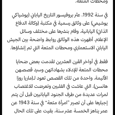
ومحطات المتعة.
في سنة 1992، عثر بروفيسور التاريخ الياباني (يوشياكي
يوشيمي) على وثائق رسمية في مكتبة (وكالة الدفاع
الذاتي) اليابانية، وقام بنشرها على مختلف وسائل
الإعلام، أظهرت هذه الوثائق روابط واضحة بين الجيش
الياباني الاستعماري ومحطات المتعة التي تم إنشاؤها.
فقط في أواخر القرن العشرين تقدمت بعض ضحايا
محطات المتعة للإدلاء بشهاداتهن وسرد قصصهن
الأليمة، واحدة من تلك القصص تعود لـ(ماريا روزا
هانسن)، التي عاشت في الفلبين وتعرضت للاغتصاب
لمرات عديدة من طرف الجنود اليابانيين قبل أن يتم
إجبارها على أن تصير ”امرأة متعة“ في سنة 1943 عن
عمر يناهز الخمسة عشر سنة، بقيت على تلك الحال