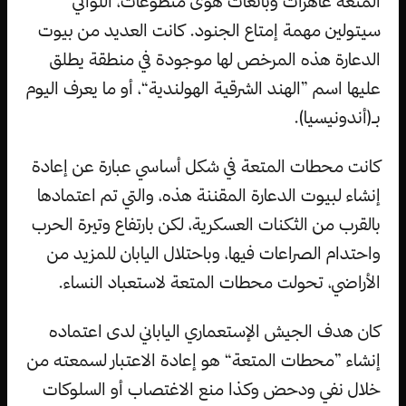
المتعة عاهرات وبائعات هوى متطوعات، اللواتي
سيتولين مهمة إمتاع الجنود. كانت العديد من بيوت
الدعارة هذه المرخص لها موجودة في منطقة يطلق
عليها اسم ”الهند الشرقية الهولندية“، أو ما يعرف اليوم
بـ(أندونيسيا).
كانت محطات المتعة في شكل أساسي عبارة عن إعادة
إنشاء لبيوت الدعارة المقننة هذه، والتي تم اعتمادها
بالقرب من الثكنات العسكرية، لكن بارتفاع وتيرة الحرب
واحتدام الصراعات فيها، وباحتلال اليابان للمزيد من
الأراضي، تحولت محطات المتعة لاستعباد النساء.
كان هدف الجيش الإستعماري الياباني لدى اعتماده
إنشاء ”محطات المتعة“ هو إعادة الاعتبار لسمعته من
خلال نفي ودحض وكذا منع الاغتصاب أو السلوكات