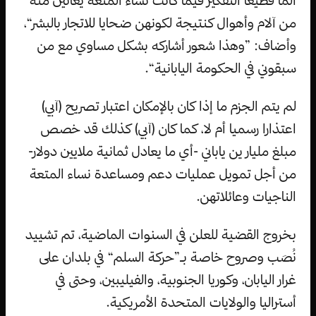
ألما فظيعا التفكير فيما كانت نساء المتعة يعانين منه
من آلام وأهوال كنتيجة لكونهن ضحايا للاتجار بالبشر“،
وأضاف: ”وهذا شعور أشاركه بشكل مساوي مع من
سبقوني في الحكومة اليابانية“.
لم يتم الجزم ما إذا كان بالإمكان اعتبار تصريح (آبي)
اعتذارا رسميا أم لا، كما كان (آبي) كذلك قد خصص
مبلغ مليار ين ياباني -أي ما يعادل ثمانية ملايين دولار-
من أجل تمويل عمليات دعم ومساعدة نساء المتعة
الناجيات وعائلاتهن.
بخروج القضية للعلن في السنوات الماضية، تم تشييد
نُصَب وصروح خاصة بـ”حركة السلم“ في بلدان على
غرار اليابان، وكوريا الجنوبية، والفيليبين، وحتى في
أستراليا والولايات المتحدة الأمريكية.