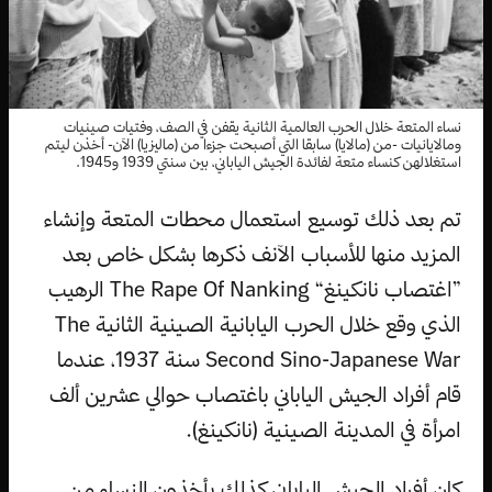
نساء المتعة خلال الحرب العالمية الثانية يقفن في الصف، وفتيات صينيات
ومالايانيات -من (مالايا) سابقا التي أصبحت جزءا من (ماليزيا) الآن- أخذن ليتم
استغلالهن كنساء متعة لفائدة الجيش الياباني، بين سنتي 1939 و1945.
تم بعد ذلك توسيع استعمال محطات المتعة وإنشاء
المزيد منها للأسباب الآنف ذكرها بشكل خاص بعد
”اغتصاب نانكينغ“ The Rape Of Nanking الرهيب
الذي وقع خلال الحرب اليابانية الصينية الثانية The
Second Sino-Japanese War سنة 1937، عندما
قام أفراد الجيش الياباني باغتصاب حوالي عشرين ألف
امرأة في المدينة الصينية (نانكينغ).
كان أفراد الجيش الياباني كذلك يأخذون النساء من