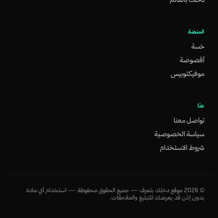
المنصّة
خسة
أقصوصة
موفيكتوبيس
عنّا
تواصل معنا
سياسة الخصوصية
شروط الاستخدام
©
2026
موقع دخلك بتعرف — جميع الحقوق محفوظة — استخدام أي مادة
بدون إذن قد يعرضك للتبليغ والملاحقات.