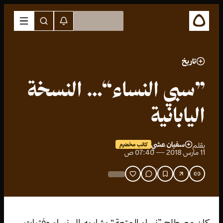
تاريخ
”سبي النساء“… النسخة
اليابانية
سفيان عشي
بقلم
كاتب مخضرم
11 مارس 2018 — 07:40 ص
كان مصطلح ”نساء المتعة“ يشار به إلى نساء وفتيات