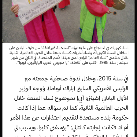
نساء كوريات في احتجاج على ما يعتبرنه ”استجابة غير لائقة“ من طرف اليابان على
اسغلال النساء الكوريات ونساء أخريات كنساء متعة خلال الحرب العالمية الثانية،
خلال منتدى ”نساء العالم“ الرابع، لدى هيئة الأمم المتحدة، في الثاني من شهر
سبتمبر سنة 1995. -كتب على اللافتة: ”يا مجرمي الحرب اليابانيون: توبوا“.
في سنة 2015، وخلال ندوة صحفية جمعته مع
الرئيس الأمريكي السابق (باراك أوباما)، وُوجه الوزير
الأول الياباني (شينزو آبي) بموضوع نساء المتعة خلال
الحرب العالمية الثانية، كما تم سؤاله عما إذا كانت
حكومة بلده مستعدة لتقديم اعتذارات عن هذا الأمر
أم لا، فكانت إجابته كالتالي: ”يؤسفني كثيرا، ويسبب لي