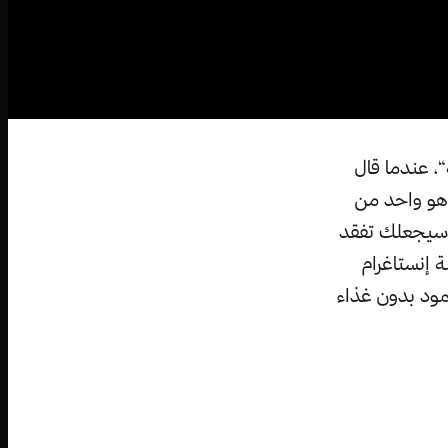
“، عندما قال
 هو واحد من
 سيجعلك تفقد
إنستاغرام
مود بدون غذاء