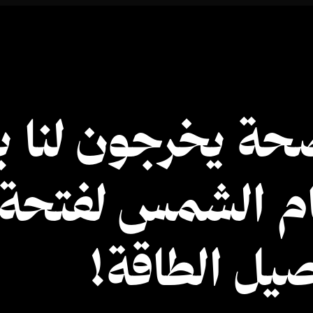
حة يخرجون لنا ب
م الشمس لفتحة 
يل الطاقة!