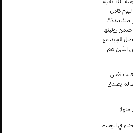
وأضافت في ذات المنشور قائلة: ”ظل الكثير منكم يسأل حول منافع هذه الممارسة: 30 ثانية
يوم كامل
 منذ مدة“،
 ضمن روتينها
واصل الجيد مع
ص الذين هم
 قالت نفس
ظ لم يصدق
منها:
ضاء في الجسم