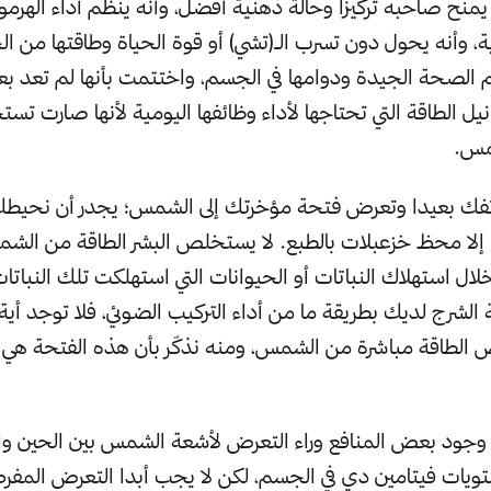
 يمنح صاحبه تركيزاً وحالة ذهنية أفضل، وأنه ينظم أداء الهرم
ية، وأنه يحول دون تسرب الـ(تشي) أو قوة الحياة وطاقتها من ا
 الصحة الجيدة ودوامها في الجسم، واختتمت بأنها لم تعد بعد
يل الطاقة التي تحتاجها لأداء وظائفها اليومية لأنها صارت تس
مس.
اتفك بعيدا وتعرض فتحة مؤخرتك إلى الشمس؛ يجدر أن نحيطك 
ا إلا محظ خزعبلات بالطبع. لا يستخلص البشر الطاقة من الشم
ال استهلاك النباتات أو الحيوانات التي استهلكت تلك النباتات
الشرج لديك بطريقة ما من أداء التركيب الضوئي، فلا توجد أي
لطاقة مباشرة من الشمس، ومنه نذكّر بأن هذه الفتحة هي 
 وجود بعض المنافع وراء التعرض لأشعة الشمس بين الحين وال
ويات فيتامين دي في الجسم، لكن لا يجب أبدا التعرض المفر