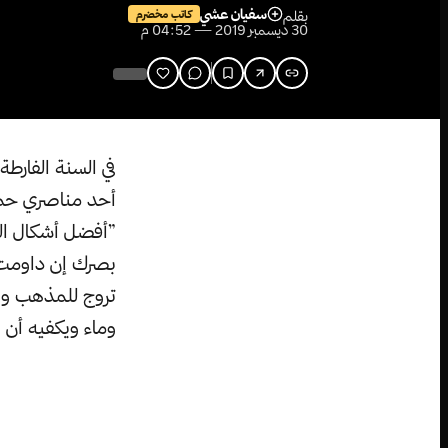
سفيان عشي
بقلم
كاتب مخضرم
30 ديسمبر 2019 — 04:52 م
في السنة الفارطة
أحد مناصري حمية
”أفضل أشكال ال
بصرك إن داومت 
تروج للمذهب وال
وماء ويكفيه أن 