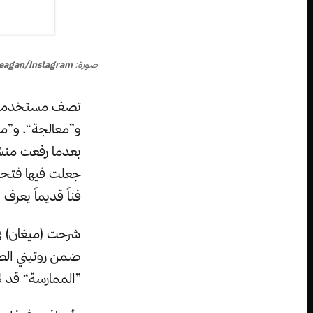
صورة:
eagan/Instagram
تصف مستخدمة ال
و”معالجة“، و”معل
بعدما رفعت منش
جعلت فيها فتحة 
فناً قديماً يعر
شرحت (ميغان) في
ضمن روتيني الصب
”الممارسة“ قد ل