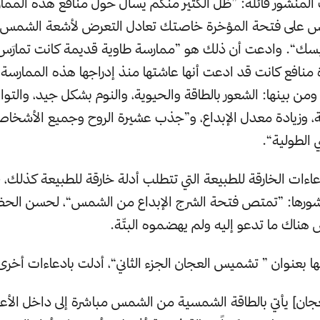
 على فتحة المؤخرة خاصتك تعادل التعرض لأشعة الشمس ل
بسك“. وادعت أن ذلك هو ”ممارسة طاوية قديمة كانت تمارَس
نافع كانت قد ادعت أنها عاشتها منذ إدراجها هذه الممارسة
 ومن بينها: الشعور بالطاقة والحيوية، والنوم بشكل جيد، والت
ة، وزيادة معدل الإبداع، و”جذب عشيرة الروح وجميع الأشخا
الطولية“.
دعاءات الخارقة للطبيعة التي تتطلب أدلة خارقة للطبيعة كذلك،
شورها: ”تمتص فتحة الشرج الإبداع من الشمس“، لحسن الح
ناك ما تدعو إليه ولم يهضموه البتّة.
ا بعنوان ” تشميس العجان الجزء الثاني“، أدلت بادعاءات أخرى 
ان] يأتي بالطاقة الشمسية من الشمس مباشرة إلى داخل الأع