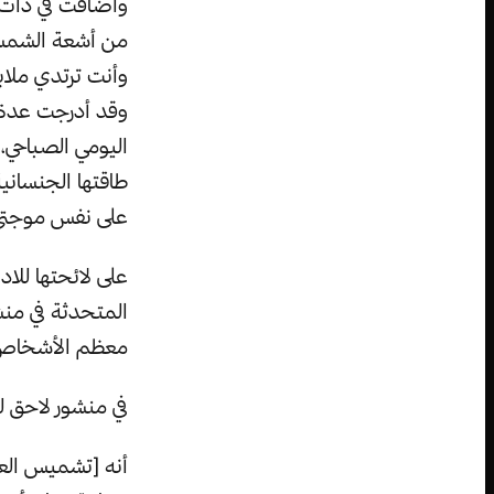
من أشعة الشمس
وأنت ترتدي ملا
وقد أدرجت عدة م
اليومي الصباحي،
طاقتها الجنساني
على نفس موجتي 
على لائحتها للا
المتحدثة في من
معظم الأشخاص ه
في منشور لاحق له
أنه [تشميس العج