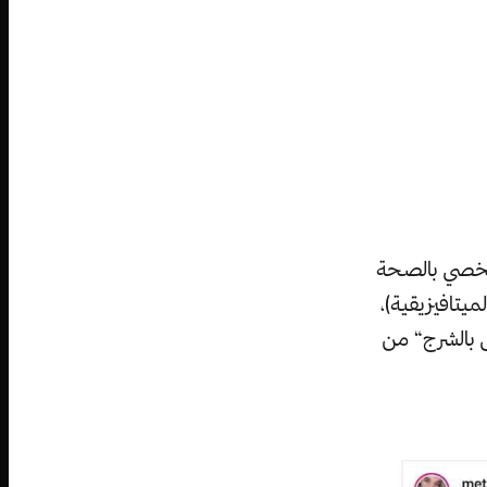
لشخصي بالصحة
تافيزيقية)،
ص بالشرج“ من