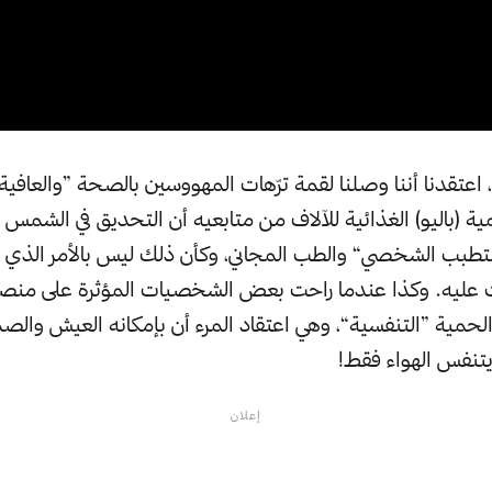
، اعتقدنا أننا وصلنا لقمة ترّهات المهووسين بالصحة ”والعافية
 (باليو) الغذائية للآلاف من متابعيه أن التحديق في الشمس
تطبب الشخصي“ والطب المجاني، وكأن ذلك ليس بالأمر الذي
عليه. وكذا عندما راحت بعض الشخصيات المؤثرة على منصة 
حمية ”التنفسية“، وهي اعتقاد المرء أن بإمكانه العيش والص
يتنفس الهواء فقط!
إعلان