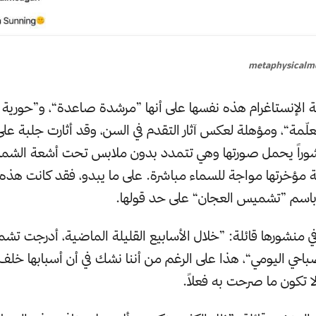
metaphysicalm
إنستاغرام هذه نفسها على أنها ”مرشدة صاعدة“، و”حورية 
ّمة“، ومؤهلة لعكس آثار التقدم في السن، وقد أثارت جلبة على 
وراً يحمل صورتها وهي تتمدد بدون ملابس تحت أشعة الشم
مؤخرتها مواجة للسماء مباشرة. على ما يبدو، فقد كانت هذه 
ف باسم ”تشميس العجان“ على حد قولها.
 منشورها قائلة: ”خلال الأسابيع القليلة الماضية، أدرجت ت
احي اليومي“، هذا على الرغم من أننا نشك في أن أسبابها خل
ا تكون ما صرحت به فعلاً.