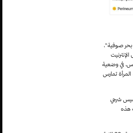
بحر صوفية“،
الإنترنيت
س، في وضعية
المرأة تمارس
شميس شرجي
ف هذه