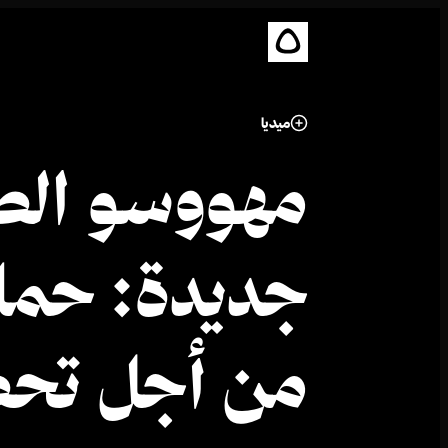
ميديا
مهووسو الص
جديدة: حما
من أجل تحص