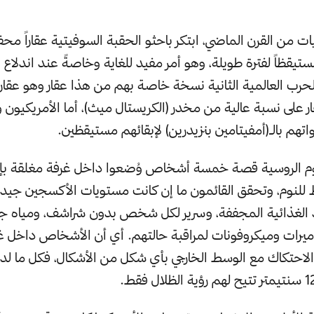
يات من القرن الماضي، ابتكر باحثو الحقبة السوفيتية عقاراً محفز
يقظاً لفترة طويلة، وهو أمر مفيد للغاية وخاصةً عند اندلاع 
لحرب العالمية الثانية نسخة خاصة بهم من هذا عقار وهو عقار ال
ر على نسبة عالية من مخدر (الكريستال ميث)، أما الأمريكيون و
اتهم بالـ(أمفيتامين بنزيدرين) لإبقائهم مستيقظين.
وم الروسية قصة خمسة أشخاص وُضعوا داخل غرفة مغلقة بإ
ط للنوم، وتحقق القائمون ما إن كانت مستويات الأكسجين جيدة
د الغذائية المجففة، وسرير لكل شخص بدون شراشف، ومياه ج
ميرات وميكروفونات لمراقبة حالتهم. أي أن الأشخاص داخل غرف
لاحتكاك مع الوسط الخارجي بأي شكل من الأشكال، فكل ما لد