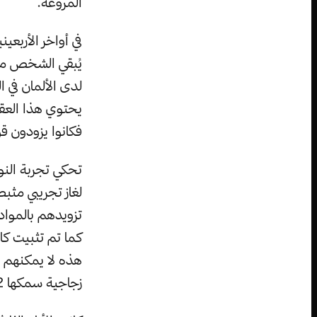
المروعة.
في أواخر الأربعين
يُبقي الشخص مست
لدى الألمان في ا
يحتوي هذا العقا
فكانوا يزودون قو
تحكي تجربة الن
لغاز تجريبي مثب
تزويدهم بالموا
كما تم تثبيت كا
هذه لا يمكنهم ا
زجاجية سمكها 12 سنتيمتر تتيح لهم رؤية الظلال فقط.