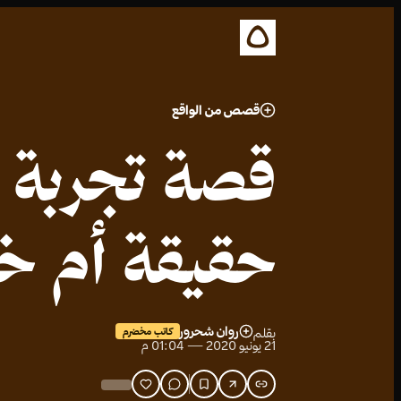
قصص من الواقع
قصة تجربة ا
حقيقة أم خي
روان شحرور
بقلم
كاتب مخضرم
21 يونيو 2020 — 01:04 م