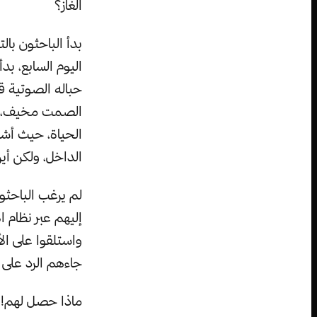
الغاز؟
بدأ الباحثون بال
اليوم السابع، بد
حباله الصوتية 
الصمت مخيف، لم 
الحياة، حيث أش
الداخل، ولكن أين
لم يرغب الباحثو
إليهم عبر نظام ا
واستلقوا على ال
جاءهم الرد على ه
ماذا حصل لهم! ه