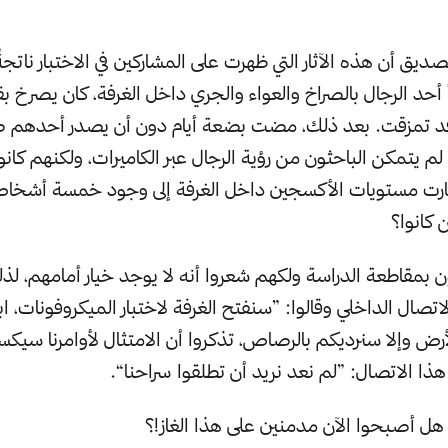
تصديق أن هذه الآثار التي ظهرت على المشاركين في الاختبار ناتجةٌ
أ أحد الرجال بالصراخ والعواء والجري داخل الغرفة، كان يصرخ ب
قد تمزقت. بعد ذلك، مضت بضعة أيام دون أن يصدر أحدهم صوت
يتمكن الباحثون من رؤية الرجال عبر الكاميرات، ولكنهم كانو
ارت مستويات الأكسجين داخل الغرفة إلى وجود خمسة أشخا
 كانوا؟
ن بمقاطعة الدراسة ولكهم شعروا أنه لا يوجد خيار أمامهم، لذ
لاتصال الداخلي وقالوا: ”سنفتح الغرفة لاختبار الميكروفونات، ا
أرض وإلا سنرديكم بالرصاص، تذكروا أن الامتثال لأوامرنا سيك
ذا الاتصال: ”لم نعد نريد أن تطلقوا سراحنا“.
ل أصبحوا الآن مدمنين على هذا الغاز!؟