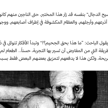
ح الدجال“ بنفسه قد زار هذا المختبر، حتى الناجين منهم كانوا
 أذرعهم وأرجلهم، والعظام المكشوفة في إطراف أصابعهم، ووج
قول الباحث: ”ما هذا بحق الجحيم؟!“ وتبدأ الأفكار تتوالى في 
قة التي من المفترض أن تسير بها التجربة، حسناً.. الطعام لم يكن
مريحة، ولكن هذا لا يدفعهم لتمزيق بعضهم البعض فقط بسبب 