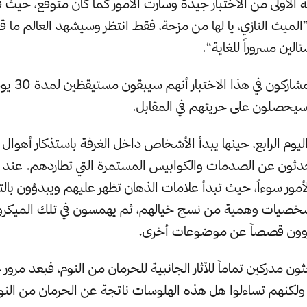
اثة الأولى من الاختبار جيدة وسارت الأمور كما كان متوقع، حيث 
”الميث النازي، يا لها من مزحة، فقط انتظر وسيشهد العالم ما ق
لين مسروراً للغاية“.
أخبر الباحثون المش
سيحصلون على حريتهم في المقابل.
اليوم الرابع، حينها يبدأ الأشخاص داخل الغرفة باستذكار أهوال 
دثون عن الصدمات والكوابيس المستمرة التي تطاردهم. عند ح
أمور سوءاً، حيث تبدأ علامات الذهان تظهر عليهم ويبدؤون با
خصيات وهمية من نسج خيالهم، ثم يهمسون في تلك الميكروف
روون قصصاً عن موضوعات أخرى.
حثون مدركين تماماً للآثار الجانبية للحرمان من النوم، فبعد مرور
 ولكنهم تساءلوا هل هذه الهلوسات ناتجة عن الحرمان من النوم