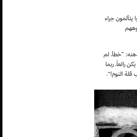
 يتألمون جراء
وههم
ذهنه: ”خطأ، لم
 رائعاً، ربما
قلة النوم!“.