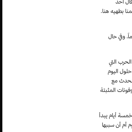
قال أحد
منا بطهيه هنا.
اركون في هذا الاختبار أنهم سيبقون مستيقظين لمدة 30 يوماً، وفي حال
الحرب التي
لول اليوم
لتحدث مع
ونات المثبتة
 خمسة أيام يبدأ
 أم أن سببها