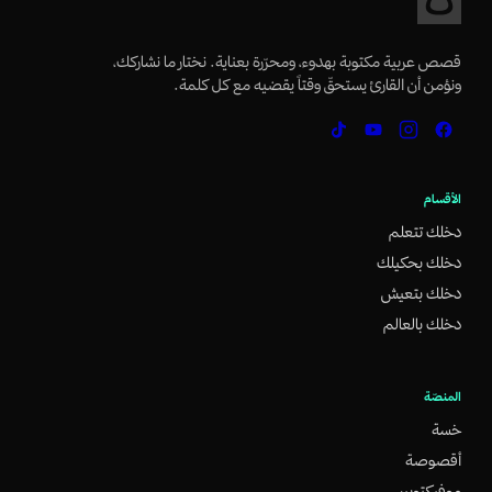
قصص عربية مكتوبة بهدوء، ومحرّرة بعناية. نختار ما نشاركك،
ونؤمن أن القارئ يستحقّ وقتاً يقضيه مع كل كلمة.
الأقسام
دخلك تتعلم
دخلك بحكيلك
دخلك بتعيش
دخلك بالعالم
المنصّة
خسة
أقصوصة
موفيكتوبيس