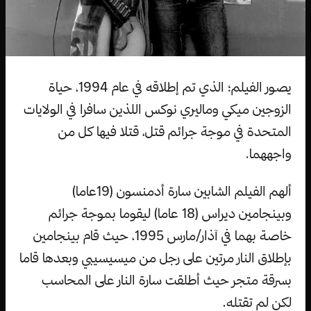
يصور الفيلم؛ الذي تم إطلاقه في عام 1994، حياة
الزوجين ميكي وماليري نوكس اللذين سافرا في الولايات
المتحدة في موجة جرائم قتل، قتلا فيها كل من
واجههما.
ألهم الفيلم الشابين سارة أدمنسون (19عاما)
وبينجامين ديراس (18 عاما) ليقوما بموجة جرائم
خاصة بهما في آذار/مارس 1995، حيث قام بينجامين
بإطلاق النار مرتين على رجل من ميسيسيبي وبعدها قاما
بسرقة متجر حيث أطلقت سارة النار على المحاسب
لكن لم تقتله.