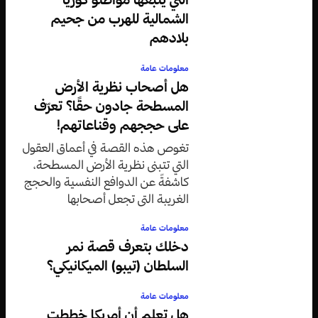
الشمالية للهرب من جحيم
بلادهم
معلومات عامة
هل أصحاب نظرية الأرض
المسطحة جادون حقًا؟ تعرّف
على حججهم وقناعاتهم!
تغوص هذه القصة في أعماق العقول
التي تتبنى نظرية الأرض المسطحة،
كاشفةً عن الدوافع النفسية والحجج
الغريبة التي تجعل أصحابها
متمسكين بقناعاتهم رغم الأدلة
معلومات عامة
العلمية الدامغة.
دخلك بتعرف قصة نمر
السلطان (تيبو) الميكانيكي؟
معلومات عامة
هل تعلم أن أمريكا خططت