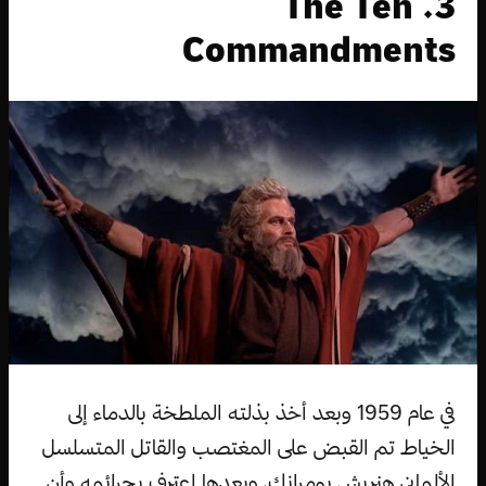
3. The Ten
Commandments
في عام 1959 وبعد أخذ بذلته الملطخة بالدماء إلى
الخياط تم القبض على المغتصب والقاتل المتسلسل
الألماني هنريش بومرانك، وبعدها اعترف بجرائمه وأن