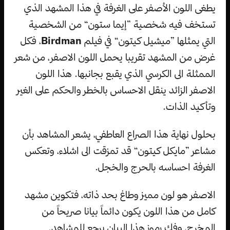
يطغى اللون الأصفر على الغرفة في هذا المشهد الذي
تستخف فيه شخصية ”إيما ستون“ من الشخصية
التي يمثلها ”ميشيل كيتون“ في فيلم
Birdman
، فكل
غرض من المشهد تقريبا يحمل اللون الاصفر، من شعر
الممثلة الى الكرسي الذي يقبع بجانبها. هذا اللون
الاصفر الزائد ينقل الاحساس بالخطر والحكم على الغير
وتأكيد الذات.
بحلول نهاية هذا الصراع العاطفي، يشعر المشاهد بأن
مشاعر ”مايكل كيتون“ قد تمزقت الى اشلاء، وتعكس
الغرفة احساسه بالحرج والخجل.
الاصفر هو لون مميز وطاغ بحد ذاته، فتكوين مشهد
كامل من هذا اللون يكون دائماً بيانا صريحاً من
المخرج، وفك رموز هذا البيان يرجع للمشاهد.