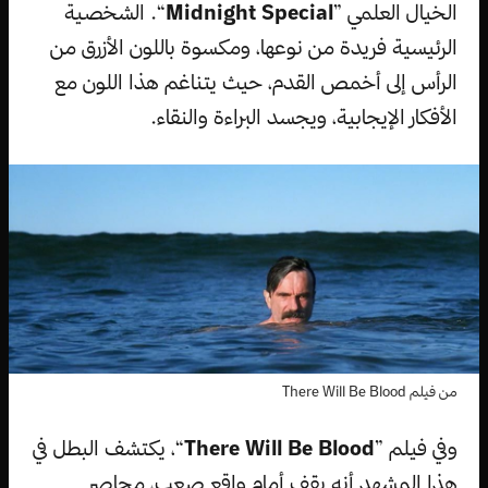
الخيال العلمي ”
Midnight Special
“. الشخصية
الرئيسية فريدة من نوعها، ومكسوة باللون الأزرق من
الرأس إلى أخمص القدم، حيث يتناغم هذا اللون مع
الأفكار الإيجابية، ويجسد البراءة والنقاء.
من فيلم There Will Be Blood
وفي فيلم ”
There Will Be Blood
“، يكتشف البطل في
هذا المشهد أنه يقف أمام واقع صعب، محاصر