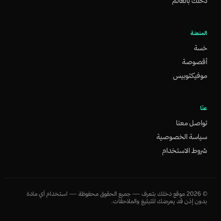
دخلك بالعالم
المنصّة
خسة
أقصوصة
موفيكتوبيس
عنّا
تواصل معنا
سياسة الخصوصية
شروط الاستخدام
©
2026
موقع دخلك بتعرف — جميع الحقوق محفوظة — استخدام أي مادة
بدون إذن قد يعرضك للتبليغ والملاحقات.