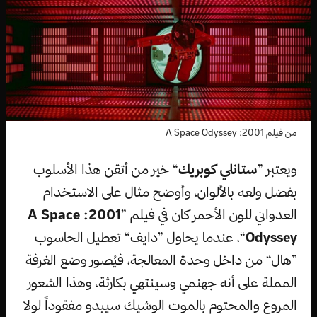
من فيلم 2001: A Space Odyssey
ويعتبر ”
ستانلي كوبريك
“ خير من أتقن هذا الأسلوب
بفضل ولعه بالألوان، وأوضح مثال على الاستخدام
العدواني للون الأحمر كان في فيلم ”
2001: A Space
Odyssey
“، عندما يحاول ”دايف“ تعطيل الحاسوب
”هال“ من داخل وحدة المعالجة، فيُصور وضع الغرفة
المملة على أنه جهنمي وسينتهي بكارثة، وهذا الشعور
المروع والمحتوم بالموت الوشيك سيبدو مفقوداً لولا