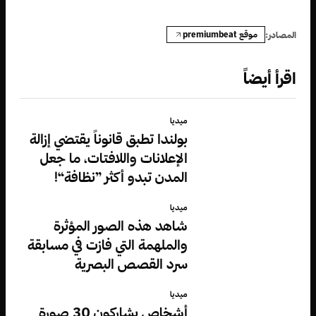
موقع premiumbeat
المصادر:
اقرأ أيضاً
ميديا
بولندا تطبق قانوناً يقتضي إزالة
الإعلانات واللافتات، ما جعل
المدن تبدو أكثر ”نظافة“!
ميديا
شاهد هذه الصور المؤثرة
والملهمة التي فازت في مسابقة
سرد القصص البصرية
ميديا
أشخاص يشاركون 30 صورة