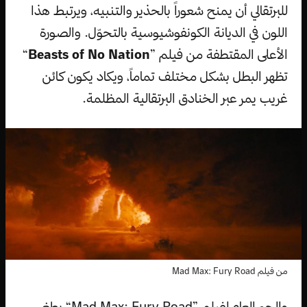
للبرتقالي أن يمنح شعوراً بالحذير والتنبيه، ويرتبط هذا
اللون في الديانة الكونفوشيوسية بالتحوّل. والصورة
الأعلى المقتطفة من فيلم ”
Beasts of No Nation
“
تظهر البطل بشكل مختلف تماماً، ويكاد يكون كائن
غريب يمر عبر الخنادق البرتقالية المظلمة.
من فيلم Mad Max: Fury Road
والجو العام لفيلم ”Mad Max: Fury Road“ يطغى