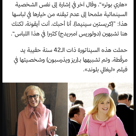
«هاري بوتر»“، وقال آخر في إشارة إلى نفس الشخصية
السينمائية ملمحا إلى عدم تيقنه من خيارها في لباسها
هذا: ”(كريستين سينيما)، أنا أحبك، أنت أيقونة، لكنك
هنا تشبهين (دولوريس آمبريدج) كثيرا في هذا اللباس“.
حملت هذه السيناتورة ذات الـ42 سنة حقيبة يد
مرقّطة، وتم تشبيهها بـ(ريز ويذرسبون) وشخصيتها في
فيلم «ليغالي بلوند».