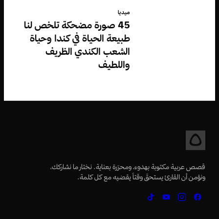
ميديا
45 صورة مضحكة تلخص لنا
طبيعة الحياة في كندا وحياة
الشعب الكندي الظريف
واللطيف
قصص عربية مكتوبة بهدوء، ومحرّرة بعناية. نختار ما نشاركك،
ونؤمن أن القارئ يستحقّ وقتاً يقضيه مع كل كلمة.