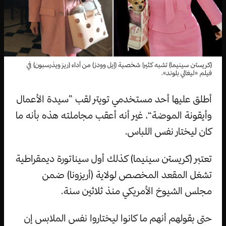
(كريستن سينيما) تشبه كثيرا شخصية (إيل وودز) من أداء (ريز ويذرسبون) في
فيلم «ليغالي بلوند».
أطلق عليها أحد مستخدمي تويتر لقب ”سيدة الأعمال
وأيقونة الموضة“، غير أنه أعقب مجاملته هذه بأنه ما
كان ليختار نفس اللباس.
تعتبر (كريستن سينيما) كذلك أول سيناتورة ديمقراطية
تشغل المقعد المخصص لولاية (أريزونا) ضمن
مجلس الشيوخ الأمريكي منذ ثلاثين سنة.
حتى بقولهم أنهم ما كانوا ليختاروا نفس الملابس إن