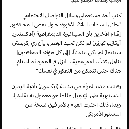
الجنسية وانتمائهم لمجتمع الميم.
كتب أحد مستعملي وسائل التواصل الاجتماعي:
”خلال الساعات الـ24 الأخيرة؛ حاول بعض المحافظين
إقناع الآخرين بأن السيناتورة الديمقراطية (ألاكسندريا
أوكازيو كورتيز) لم تكن تجيد الرقص، وأن زي (كريستن
سينيما) لم يكن منعشاً. [إلى كل هؤلاء المحافظين]
تناول رفشاً.. احفر عميقا.. انزل في الحفرة ثم استلقِ
هناك حتىى تتمكن من التفكير في نفسك“.
رفضت هذه المرأة من مدينة (تيكسون) تأدية اليمين
الدستورية على الإنجيل مثلما هو معمول به تقليديا،
وبدل ذلك اختارت القيام بالأمر فوق نسخة من
الدستور الأمريكي.