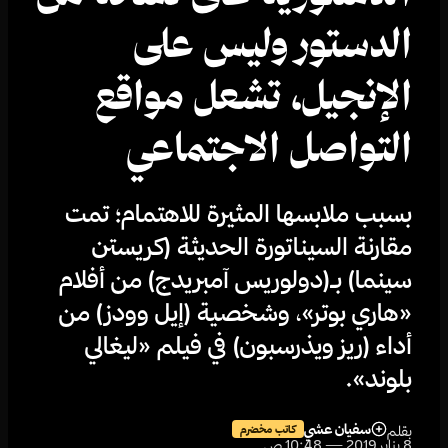
الدستور وليس على
الإنجيل، تشعل مواقع
التواصل الاجتماعي
بسبب ملابسها المثيرة للاهتمام؛ تمت
مقارنة السيناتورة الحديثة (كريستن
سينما) بـ(دولوريس آمبريدج) من أفلام
«هاري بوتر»، وشخصية (إيل وودز) من
أداء (ريز ويذرسبون) في فيلم «ليغالي
بلوند».
سفيان عشي
بقلم
كاتب مخضرم
8 يناير 2019 — 10:48 ص