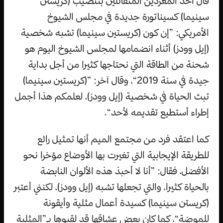
قال أحد المغردين المتفائلين بتنصيب (كريستن
سينيما) كسيناتورة جديدة في مجلس الشيوخ
الأمريكي: ”إن كون (كريستين سينيما) تشبه شخصية
(إيل وودز) أثناء انضمامها لمجلس الشيوخ اليوم هو
شحنة من الطاقة التي نحتاجها كثيرا من أجل بداية
جيدة في سنة 2019“، وقال آخر: ”(كريستين سينيما)
تبث الحياة في شخصية (إيل وودز)، لعلمكم هذا أجمل
إطراء أستطيع تقديمه لأحد“.
كما اعتقد فرد من مجتمع الميم أنها تمثيل رائع
للطريقة الإيجابية التي تغيرت بها الأوضاع مؤخرا نحو
الأفضل، فقال: ”أنا لا أحبذ هذه الألوان النابضة
بالحياة كثيرا، والتي تجعلها تشبه (إيل وودز)، لكنني أعتبر
(كريستن سينيما) كسيدة أعمال مثلية وأيقونة
للموضة“، كما كان بعض عشاقها قد لقبوها بـ”المثلية