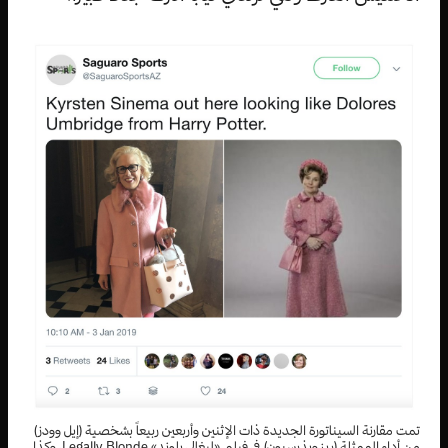
تمت مقارنة السيناتورة الجديدة ذات الإثنين وأربعين ربيعاً بشخصية (إيل وودز)
من أداء الممثلة (ريز ويذرسبون) في فيلم «ليغالي بلوند» Legally Blonde، وكذا