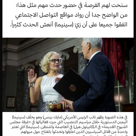
سنحت لهم الفرصة في حضور حدث مهم مثل هذا؛
من الواضح جدا أن رواد مواقع التواصل الاجتماعي
اتفقوا جميعا على أن زيّ (سينيما) أنعش الحدث كثيراً.
في هذه الصورة يظهر نائب الرئيس الأمريكي (مايك بينس) وهو يحلّف (سينيما)
اليمين الدستورية خلال مراسيم التنصيب التي جرت فعالياتها في «غرفة مجلس
الشيوخ القديمة» في الـ(كابيتول هيل) في العاصمة واشنطن، (سينيما) التي تعتبر
واحدة من قلائل السياسيين الذين اعترفوا وتحدثوا بانفتاح حول ميولهم