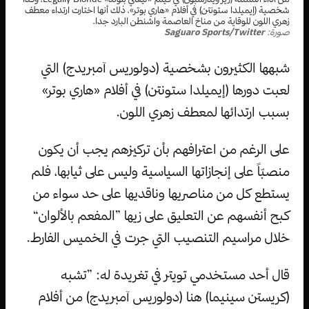
شخصية (إيميلدا ستونتن) في أفلام «هاري بوتر»، ذلك أنها اختارت ارتداء معطف
زهري اللون للوقاية من مناخ العاصمة واشنطن البارد جدا.
صورة:
Saguaro Sports/Twitter
شبهها الكثيرون بشخصية (دولوريس آمبريدج) التي
لعبت دورها (إيميلدا ستونتن) في أفلام «هاري بوتر»
بسبب ارتدائها لمعطف زهري اللون.
على الرغم من اعترافهم بأن تركيزهم يجب أن يكون
منصبّاً على إنجازاتها السياسية وليس على ثيابها، فلم
يستطع كل من مناصريها وناقديها على حد سواء من
كبح أنفسهم عن التعليق على زيها ”المفعم بالألوان“
خلال مراسيم التنصيب التي جرت في الخميس الفارط.
قال أحد مستخدمي تويتر في تغريدة له: ”تشبه
(كريستن سينيما) هنا (دولوريس آمبريدج) من أفلام