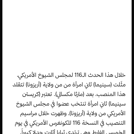
خلال هذا الحدث الـ116 لمجلس الشيوخ الأمريكي،
مثّلت (سينيما) ثاني امرأة من من ولاية (أريزونا) تتقلد
هذا المنصب، بعد (مارثا مكسالي). تعتبر (كريستن
سينيما) ثاني امرأة تنتخب عضوا في مجلس الشيوخ
الأمريكي من ولاية (أريزونا)، وظهرت خلال مراسيم
التنصيب في النسخة 116 للكونغرس الأمريكي في يوم
الخميس الفارط وهي ترتدي ثيابا أثارت جدلا كبيراً.