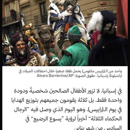
واحد من الـ(راييس ماغوس) يحمل طفلا صغيرا خلال احتفالات الميلاد في
(بامبلونا) بإسبانيا. حقوق الصورة: Alvaro Barrientos/AP
في إسبانيا، لا تزور الأطفالَ الصالحينَ شخصيةٌ ودودة
واحدة فقط، بل ثلاثة يقومون جميعهم بتوزيع الهدايا
في يوم الـ(راييس)، وهو اليوم الذي وصل فيه ”الرجال
الحكماء الثلاثة“ أخيراً لرؤية ”يسوع الرضيع“ في
السادس من شهر يناير.