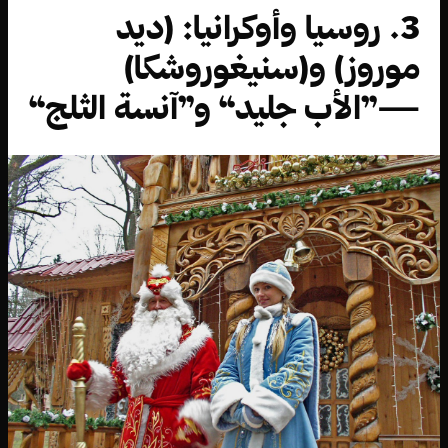
3. روسيا وأوكرانيا: (ديد
موروز) و(سنيغوروشكا)
—”الأب جليد“ و”آنسة الثلج“