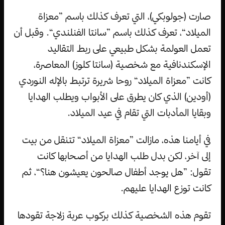
صارت (جولوبكي)، التي تعرف كذلك باسم ”معزاة
الميلاد“، تعرف كذلك باسم ”سانتا الفنلندي“. وقبل أن
تعمل العولمة بشكل طبيعي على ربط التقاليد
الإسكندنافية مع شخصية (سانتا كلوز) المعاصرة،
كانت ”معزاة الميلاد“ روحا شريرة ترتبط بالإله النوردي
(أودين) الذي كان يطرق على الأبواب ويطلب الهدايا
وبقايا المأدبات التي تقام في عيد الميلاد.
في أيامنا هذه، مازالت ”معزاة الميلاد“ تتنقل من بيت
إلى آخر، لكن بدل طلب الهدايا من أصحابها كانت
تقول: ”هل يوجد أطفال صالحون يعيشون هنا؟“، ثم
كانت توزع الهدايا عليهم.
تقوم هذه الشخصية كذلك بركوب عربة زلاجة تقودها