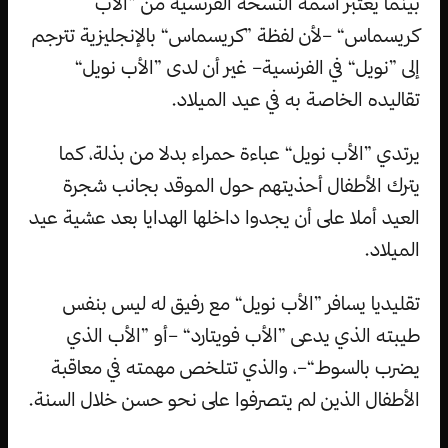
بينما يعتبر اسمه النسخة الفرنسية من ”الأب
كريسماس“ –لأن لفظة ”كريسماس“ بالإنجليزية تترجم
إلى ”نويل“ في الفرنسية– غير أن لدى ”الأب نويل“
تقاليده الخاصة به في عيد الميلاد.
يرتدي ”الأب نويل“ عباءة حمراء بدلا من بذلة، كما
يترك الأطفال أحذيتهم حول الموقد بجانب شجرة
العيد أملا على أن يجدوا داخلها الهدايا بعد عشية عيد
الميلاد.
تقليديا يسافر ”الأب نويل“ مع رفيق له ليس بنفس
طيبته الذي يدعى ”الأب فويتارد“ –أو ”الأب الذي
يضرب بالسوط“–، والذي تتلخص مهمته في معاقبة
الأطفال الذين لم يتصرفوا على نحو حسن خلال السنة.