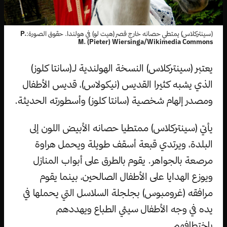
(سينتركلاس) يمتطي حصانه خارج قصر (هيت لو) في هولندا. حقوق الصورة:
P.
M. (Pieter) Wiersinga/Wikimedia Commons
يعتبر (سينتركلاس) النسخة الهولندية لـ(سانتا كلوز)
الذي يشبه كثيرا القديس (نيكولاس)، قديس الأطفال
ومصدر إلهام شخصية (سانتا كلوز) وأسطورته الحديثة.
يأتي (سينتركلاس) ممتطيا حصانه الأبيض اللون إلى
البلدة، ويرتدي قبعة أسقف طويلة ويحمل هراوة
مرصعة بالجواهر. يقوم بالطرق على أبواب المنازل
ويوزع الهدايا على الأطفال الصالحين، بينما يقوم
مرافقه (غرومبوس) بجلجلة السلاسل التي يحملها في
يده في وجه الأطفال سيئي الطباع ويهددهم
باختطافهم.