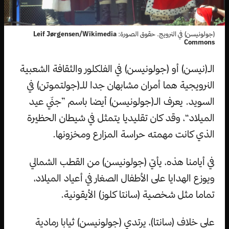
(جولونيسن) في النرويج. حقوق الصورة:
Leif Jørgensen/Wikimedia
Commons
الـ(نيسن) أو (جولونيسن) في الفلكلور والثقافة الشعبية
النرويجية هما أمران مشابهان جدا للـ(جولتموتن) في
السويد. يعرف الـ(جولونيسن) أيضا باسم ”جنّي عيد
الميلاد“، وقد كان تقليديا يتمثل في شيطان الحظيرة
الذي كانت مهمته حراسة المزارع ومخزونها.
في أيامنا هذه، يأتي (جولونيسن) من القطب الشمالي
ويوزع الهدايا على الأطفال الصغار في أعياد الميلاد،
تماما مثل شخصية (سانتا كلوز) الأيقونية.
على خلاف (سانتا)، يرتدي (جولونيسن) ثيابا رمادية