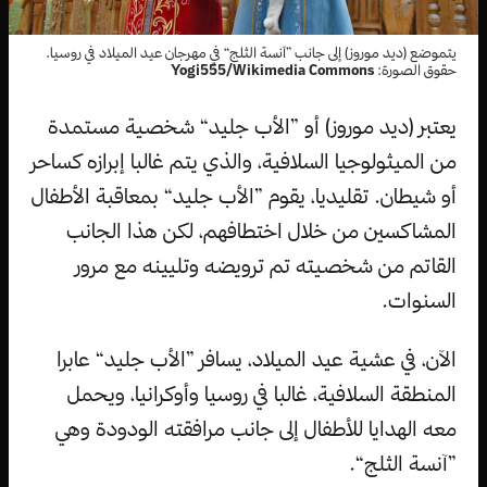
يتموضع (ديد موروز) إلى جانب ”آنسة الثلج“ في مهرجان عيد الميلاد في روسيا.
حقوق الصورة:
Yogi555/Wikimedia Commons
يعتبر (ديد موروز) أو ”الأب جليد“ شخصية مستمدة
من الميثولوجيا السلافية، والذي يتم غالبا إبرازه كساحر
أو شيطان. تقليديا، يقوم ”الأب جليد“ بمعاقبة الأطفال
المشاكسين من خلال اختطافهم، لكن هذا الجانب
القاتم من شخصيته تم ترويضه وتليينه مع مرور
السنوات.
الآن، في عشية عيد الميلاد، يسافر ”الأب جليد“ عابرا
المنطقة السلافية، غالبا في روسيا وأوكرانيا، ويحمل
معه الهدايا للأطفال إلى جانب مرافقته الودودة وهي
”آنسة الثلج“.