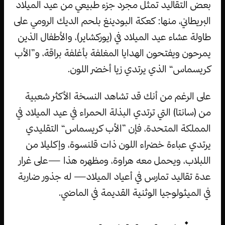
بعض التقاليد تمثل مجرد جزء طبيعي من عيد الميلاد
البريطاني، منها: كعكة البودينغ بلحم الديك الرومي على
طاولة عشاء عيد الميلاد في (يوركشاير)، والأطفال الذين
يمرحون ويفتحون الهدايا المغلفة بأغلفة براقة، و”الأب
كريسماس“ الذي يرتدي زيا أخضر اللون.
على الرغم من أنك قد تشاهد النسخة الأكثر شعبية
من (سانتا) التي ترتدي البذلة الحمراء في عيد الميلاد في
المملكة المتحدة، فإن ”الأب كريسماس“ التقليدي
يرتدي عباءة خضراء اللون ذات قلنسوة، وإكليلا من
اللبلاب، ويحمل معه هراوة، ومظهره هذا —على غرار
عدة تقاليد تمارس في أعياد الميلاد— له جذور ضاربة
في الميثولوجيا الوثنية القديمة في الماضي.