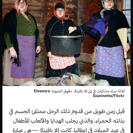
ثلاثة نساء متنكرات في زي (لا بافينا). حقوق الصورة:
Eleonora
Gianinetto/Flickr
قبل زمن طويل من قدوم ذلك الرجل ممتلئ الجسم في
بذلته الحمراء، والذي يجلب الهدايا والألعاب للأطفال
في عيد الميلاد في إيطاليا، كانت (لا بافينا) —هي عبارة