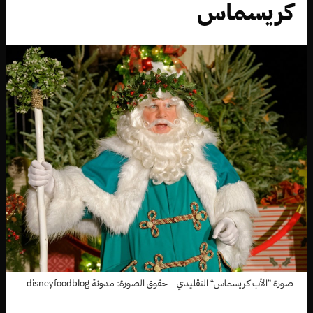
كريسماس
صورة ”الأب كريسماس“ التقليدي – حقوق الصورة: مدونة disneyfoodblog