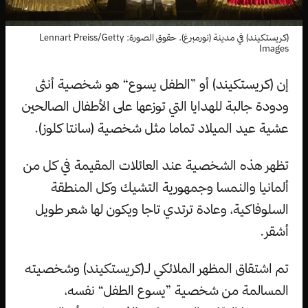
(كريستكيند) في مدينة (نورمبرغ). حقوق الصورة: Lennart Preiss/Getty
Images
إن (كريستكيند) أو ”الطفل يسوع“ هو شخصية أنثى
ودودة جالبة للهدايا التي توزعها على الأطفال الصالحين
عشية عيد الميلاد تماما مثل شخصية (سانتا كلوز).
تظهر هذه الشخصية عند العائلات المقيمة في كل من
ألمانيا والنمسا وجمهورية التشيك وكل المنطقة
السلوفاكية، وعادة ترتدي تاجا ويكون لها شعر طويل
أشقر.
تم اشتقاق المظهر الملائكي لـ(كريستكيند) وشخصيته
المسالمة من شخصية ”يسوع الطفل“ نفسه،