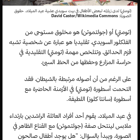
(تومتي) لدى زيارته لبعض الأطفال في بيت سويدي عشية عيد الميلاد. حقوق
الصورة:
David Castor/Wikimedia Commons
(تومتي) أو (جولتموتن) هو مخلوق مستوحى من
الفلكلور السويدي، تقليديا هو عبارة عن شخصية تشبه
قزم الحدائق، وتتلخص مهمة (تومتي) التقليدية في
حراسة المزارع وحفظها من الحظ السيئ.
على الرغم من أن أصوله مرتبطة بالشيطان، فقد
التحمت أسطورة (تومتي) في الأزمنة الحاضرة مع
أسطورة (سانتا كلوز) اللطيفة.
في عيد الميلاد، يقوم أحد أفراد العائلة الراشدين بارتداء
ملابس لينتحل صفة (جولتموتن) مع القناع الظاهر في
الصورة، ويبدأ بالسؤال: ”هل يوجد أطفال صالحون