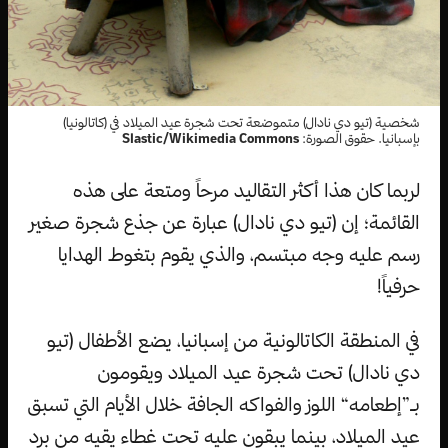
شخصية (تيو دي نادال) متموضعة تحت شجرة عيد الميلاد في (كاتالونيا)
بإسبانيا. حقوق الصورة:
Slastic/Wikimedia Commons
لربما كان هذا أكثر التقاليد مرحاً ومتعة على هذه
القائمة؛ إن (تيو دي نادال) عبارة عن جذع شجرة صغير
رسم عليه وجه مبتسم، والذي يقوم بتغوط الهدايا
حرفياً!
في المنطقة الكاتالونية من إسبانيا، يضع الأطفال (تيو
دي نادال) تحت شجرة عيد الميلاد ويقومون
بـ”إطعامه“ اللوز والفواكه الجافة خلال الأيام التي تسبق
عيد الميلاد، بينما يبقون عليه تحت غطاء يقيه من برد