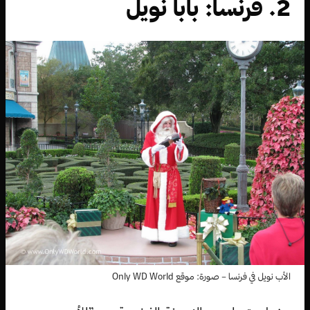
2. فرنسا: بابا نويل
الأب نويل في فرنسا – صورة: موقع Only WD World