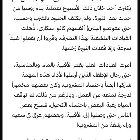
يكترث أحد خلال ذلك الأسبوع بعملية بناء روسيا من
جديد بعد الثورة. ولم يكتف الجنود بالشرب وحسب،
حتى مفوضو (لينين) أنفسهم كانوا سكارى. ذُهلت
القيادات البلشفية بهذا التصرف، وقرروا أن يفعلوا شيئاً
بسرعة وإلا فقدت الثورة زخمها.
أمرت القيادات العليا بغمر الأقبية بالماء، وبالمناسبة،
حتى رجال الإطفاء الذين أرسلوا لأداء هذه المهمة
شاركوا أيضاً باحتساء المشروب، وكان بعضهم مخموراً
لدرجة تمنعه من العمل. وبالرغم من ذلك، لم توقف
المياه رغبة البعض باحتساء الكحول، فسبح بعض
الناس حتى وصلوا إلى الأقبية، وبعضهم غرق في سعيه
وراء رشفة من المشروب!