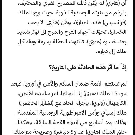
أن (هنري) لم يكن ذلك المصارع القوي والمحترف،
بالرغم من بنيته الجسدية القوية، حيث ربح الملك
(فرانسيس) هذه المبارزة. ولأن (هنري) لا يحب
الخسارة، تحوّلت أجواء الفرح والمرح إلى توتر شديد
بعد خسارة (هنري)، فانتهت الحفلة بسرعة وعاد كل
ملك إلى دياره.
إذاً ما أثر هذه الحادثة على التاريخ؟
لم تستطع القمة ضمان السلام والأمن في أوروبا، فبعد
عودة الملك (هنري) إلى انجلترا، أمر ساعده الأيمن،
الكاردينال (ولزي)، بإجراء اتحاد مع (تشارلز الخامس)
ملك إسباني ورأس الامبراطورية الرومانية المقدسة،
وذلك بعد أسابيع من انتهاء القمة السابقة. وهكذا،
خلق الملك (هنري) عداوة مباشرة وصريحة مع ملك