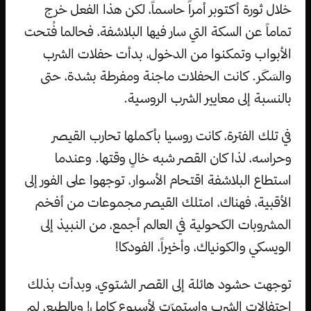
خلال ثورة أكتوبر أمراً حاسماً، لكن هذا الفعل خرج
تماماً عن السكة التي سار فيها البلاشفة، فحالما فُتحت
الأبواب وتمكنوا من الدخول، بدأت حفلات الشرب
والسَكَر. كانت الحفلات ماجنة ومفرطة بشدة، حتى
بالنسبة إلى معايير الشرب الروسية.
في تلك الفترة، كانت روسيا بأكملها تحارب القيصر
وحراسه، لذا كان القصر شبه خالٍ وقتها. وعندما
استطاع البلاشفة اقتحام الأسوار، توجهوا على الفور إلى
الأقبية، فهناك، امتلك القيصر مجموعات من أفخم
المشروبات الكحولية في العالم أجمع، من النبيذ إلى
الويسكي والكونياك، وأخيراً، الفودكا!
توجهت حشود هائلة إلى القصر الشتوي، وبدأت بذلك
احتفالات الشرب واستمرّت لأسبوع كاملٍ! وبالطبع، لم