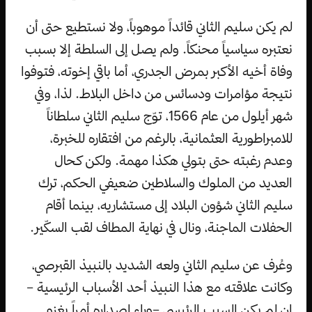
لم يكن سليم الثاني قائداً موهوباً، ولا نستطيع حتى أن
نعتبره سياسياً محنكاً. ولم يصل إلى السلطة إلا بسبب
وفاة أخيه الأكبر بمرض الجدري، أما باقي إخوته، فتوفوا
نتيجة مؤامرات ودسائس من داخل البلاط. لذا، وفي
شهر أيلول من عام 1566، توّج سليم الثاني سلطاناً
للامبراطورية العثمانية، بالرغم من افتقاره للخبرة،
وعدم رغبته حتى بتولي هكذا مهمة. ولكن كحال
العديد من الملوك والسلاطين ضعيفي الحكم، ترك
سليم الثاني شؤون البلاد إلى مستشاريه، بينما أقام
الحفلات الماجنة، ونال في نهاية المطاف لقب السكّير.
وعُرف عن سليم الثاني ولعه الشديد بالنبيذ القبرصي،
وكانت علاقته مع هذا النبيذ أحد الأسباب الرئيسية –
إن لم يكن السبب الرئيسي –وراء إصداره أمراً بغزو