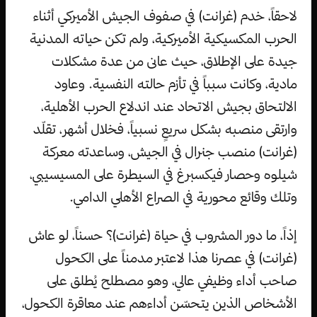
لاحقاً، خدم (غرانت) في صفوف الجيش الأميركي أثناء
الحرب المكسيكية الأميركية، ولم تكن حياته المدنية
جيدة على الإطلاق، حيث عانى من عدة مشكلات
مادية، وكانت سبباً في تأزم حالته النفسية. وعاود
الالتحاق بجيش الاتحاد عند اندلاع الحرب الأهلية،
وارتقى منصبه بشكل سريعٍ نسبياً، فخلال أشهر، تقلّد
(غرانت) منصب جنرال في الجيش، وساعدته معركة
شيلوه وحصار فيكسبرغ في السيطرة على المسيسيبي،
وتلك وقائع محورية في الصراع الأهلي الدامي.
إذاً، ما دور المشروب في حياة (غرانت)؟ حسناً، لو عاش
(غرانت) في عصرنا هذا لاعتبر مدمناً على الكحول
صاحب أداء وظيفي عالي، وهو مصطلح يُطلق على
الأشخاص الذين يتحسّن أداءهم عند معاقرة الكحول،