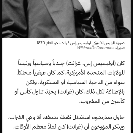
صورة للرئيس الأميركي أوليسيس إس غرانت نحو العام 1870.
صورة: Wikimedia Commons
كان (أوليسيس إس. غرانت) جندياً وسياسياً ورئيساً
للولايات المتحدة الأميركية، كما كان عبقرياً محنكاً،
سواء من الناحية السياسية أو العسكرية، ولكن
بالإضافة لكل ذلك، كان (غرانت) يحبّذ تناول كأس أو
كأسين من المشروب.
حاول معارضوه استغلال نقطة ضعفه، ألا وهي الشراب،
ويذكر المؤرخون أن (غرانت) كان ثملاً معظم الأوقات،