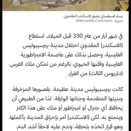
رسمٌ فسيفسائي يصوّر الاسكندر المقدوني.
صورة: Wikimedia Commons
في شهر أيار من عام 330 قبل الميلاد، استطاع
(الاسكندر) المقدوني احتلال مدينة بيرسيبوليس
الفارسية، وحصل بذلك على عاصمة الامبراطورية
الفارسية وقلبها الحيوي، بالرغم من تمكن ملك الفرس
(داريوس الثالث) من الفرار.
كانت بيرسيبوليس مدينة عظيمة، بقصورها المزخرفة
وبنيتها المتقدمة وجنانها الوارفة. لذا من الطبيعي أن
يحافظ أي جنرال أو امبراطور أو ملك على هذا الكنز
ويتمتع به، لكن (الاسكندر) أمر بإحراق المدينة بأكملها،
وهو قرار اتخذه بلحظة، وندم عليه لاحقاً أشد الدم.