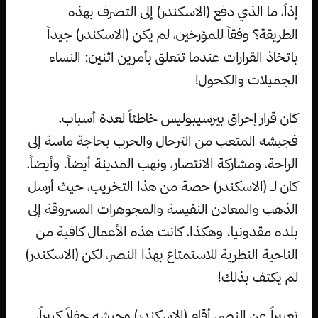
إذاً، ما الذي دفع (الاسكندر) إلى التصرف بهذه
الطريقة؟ وفقاً للمؤرخين، لم يكن (الاسكندر) جيداً
باتخاذ القرارات عندما تتعلق بأمرين اثنين: النساء
الجميلات والكحول!
كان قرار إحراق بيرسيبوليس خاطئاً لعدة أسباب،
فجيشه المتعب من الترحال والحرب بحاجة ماسة إلى
الراحة، ومشاركة الانتصار، ونهب المدينة أيضاً. وأيضاً،
كان لـ (الاسكندر) حصة من هذا التخريب، حيث أرسل
الذهب والمعادن النفيسة والمجوهرات المسروقة إلى
بلده مقدونيا. وهكذا، كانت هذه الأعمال كافية من
الناحية النظرية للاستمتاع بهذا النصر، لكن (الاسكندر)
لم يكتف بذلك!
تعبيراً عن النصر، أقام (الاسكندر) وجيشه حفلاً كبيراً،