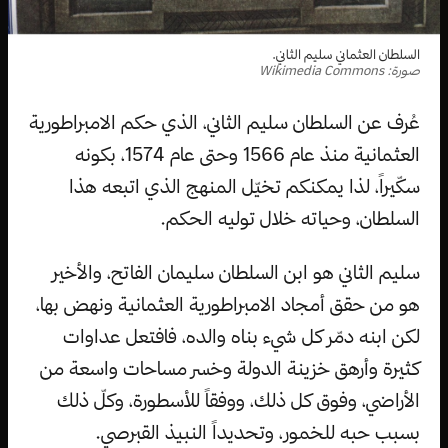
السلطان العثماني سليم الثاني.
صورة: Wikimedia Commons
عُرف عن السلطان سليم الثاني، الذي حكم الامبراطورية
العثمانية منذ عام 1566 وحتى عام 1574، بكونه
سكّيراً، لذا يمكنكم تخيّل المنهج الذي اتبعه هذا
السلطان، وحياته خلال توليه الحكم.
سليم الثاني هو ابن السلطان سليمان الفاتح، والأخير
هو من حقق أمجاد الامبراطورية العثمانية ونهض بها،
لكن ابنه دمّر كل شيء بناه والده، فافتعل عداوات
كثيرة وأرهق خزينة الدولة وخسر مساحات واسعة من
الأراضي، وفوق كل ذلك، ووفقاً للأسطورة، وكلّ ذلك
بسبب حبه للخمور، وتحديداً النبيذ القبرصي.