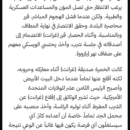
يرغب الانتظار حتى تصل المؤن والمساعدات العسكرية
والطبية. ولكن عندما فشل الهجوم المباشر، قرر
محاصرة البلدة، وحقق الانتصار في نهاية المطاف.
وبالمناسبة، وأثناء الحصار، قرر (غرانت) الانضمام إلى
أصدقائه في جلسة شرب، وأخذ يحتسي الويسكي معهم
على ضفاف نهر (يازوو).
كانت الخمرة صديقة (غرانت) أثناء معاركه وحروبه،
لكنه أقلع عنها تماماً عندما دخل البيت الأبيض
وأصبح الرئيس الثامن عشر للولايات المتحدة
الأميركية. حيث تشير الوثائق إلى إقلاع (غرانت) عن
الشرب المفرط أثناء توليه الرئاسة، وأخذ منصبه على
محمل الجد تماماً، خاصة أن أعداءه كثرٌ، أي
سيستغلّون أي فرصة يكون فيها غائباً عن الوعي نتيجة