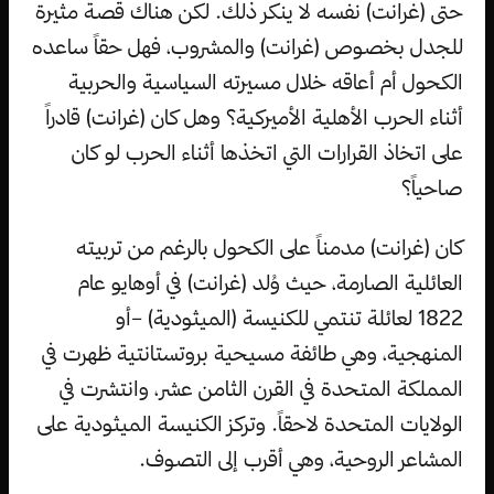
حتى (غرانت) نفسه لا ينكر ذلك. لكن هناك قصة مثيرة
للجدل بخصوص (غرانت) والمشروب، فهل حقاً ساعده
الكحول أم أعاقه خلال مسيرته السياسية والحربية
أثناء الحرب الأهلية الأميركية؟ وهل كان (غرانت) قادراً
على اتخاذ القرارات التي اتخذها أثناء الحرب لو كان
صاحياً؟
كان (غرانت) مدمناً على الكحول بالرغم من تربيته
العائلية الصارمة، حيث وُلد (غرانت) في أوهايو عام
1822 لعائلة تنتمي للكنيسة (الميثودية) –أو
المنهجية، وهي طائفة مسيحية بروتستانتية ظهرت في
المملكة المتحدة في القرن الثامن عشر، وانتشرت في
الولايات المتحدة لاحقاً. وتركز الكنيسة الميثودية على
المشاعر الروحية، وهي أقرب إلى التصوف.