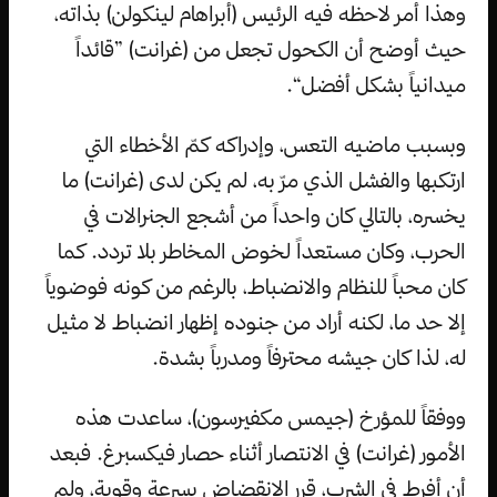
وهذا أمر لاحظه فيه الرئيس (أبراهام لينكولن) بذاته،
حيث أوضح أن الكحول تجعل من (غرانت) ”قائداً
ميدانياً بشكل أفضل“.
وبسبب ماضيه التعس، وإدراكه كمّ الأخطاء التي
ارتكبها والفشل الذي مرّ به، لم يكن لدى (غرانت) ما
يخسره، بالتالي كان واحداً من أشجع الجنرالات في
الحرب، وكان مستعداً لخوض المخاطر بلا تردد. كما
كان محباً للنظام والانضباط، بالرغم من كونه فوضوياً
إلا حد ما، لكنه أراد من جنوده إظهار انضباط لا مثيل
له، لذا كان جيشه محترفاً ومدرباً بشدة.
ووفقاً للمؤرخ (جيمس مكفيرسون)، ساعدت هذه
الأمور (غرانت) في الانتصار أثناء حصار فيكسبرغ. فبعد
أن أفرط في الشرب، قرر الانقضاض بسرعة وقوية، ولم