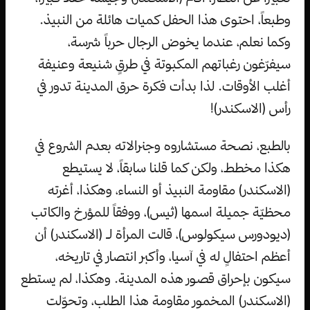
وطبعاً، احتوى هذا الحفل كميات هائلة من النبيذ.
وكما نعلم، عندما يخوض الرجال حرباً شرسة،
سيفرّغون رغباتهم المكبوتة في طرقٍ شنيعة وعنيفة
أغلب الأوقات. لذا بدأت فكرة حرق المدينة تدور في
رأس (الاسكندر)!
بالطبع، نصحة مستشاروه وجنرالاته بعدم الشروع في
هكذا مخطط، ولكن كما قلنا سابقاً، لا يستيطع
(الاسكندر) مقاومة النبيذ أو النساء، وهكذا، أغرته
محظيّة جميلة اسمها (ثيس)، ووفقاً للمؤرخ والكاتب
(ديودورس سيكولوس)، قالت المرأة لـ (الاسكندر) أن
أعظم احتفالٍ له في آسيا، وأكبر انتصار في تاريخه،
سيكون بإحراق قصور هذه المدينة. وهكذا، لم يستطع
(الاسكندر) المخمور مقاومة هذا الطلب، وتحوّلت