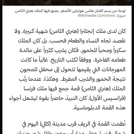
لوحة من رسم الفنان هانس هولباين الأصغر، يصوّر فيها الملك هنري الثامن.
صورة: Wikimedia Commons
كان لدى ملك إنجلترا (هنري الثامن) شهية كبيرة، ولا
نقصد تجاه النساء والطعام فحسب، بل كان الملك
سكيراً ومحباً للخمور، فكان يشرب كثيراً على مائدة
طعامه الفاخرة. ووفقاً لكتب التاريخ، غالباً ما كانت
المهرجانات التي يقيمها تتحول إلى محفلٍ للمجون
نتيجة الخمور والشرب المفرط. وهكذا، عندما رتّب
الملك (هنري الثامن) قمة جمع فيها ملك فرنسا
(فرانسيس الأول)، كان النبيذ حاضراً بقوة ليشعل أجواء
هذه القمة الدبلوماسية.
نُظمت القمة في الريف قرب مدينة (كالي) اليوم في
شمال فرنسا، وعلى مدار أسبوعين خلال شهر حزيران