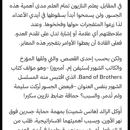
في المقابل، يعلم النازيون تمام العلم مدى أهمية هذه
الجسور، ولن يسمحوا أبداً بسقوطها في أيدي الأعداء،
لذا زرعوا المتفجرات حولها وفخخوها. وعند
ملاحظتهم أي علامة أو إشارة تدل على تقدم العدو،
فعلى القادة أن يعطوا الأوامر بتفجير هذه المعابر.
ولكن بحسب إحدى القصص، والتي وثقها المؤرخ
والكاتب الشهير (ستيفن إم. أمبروز) –وهو مؤلف كتاب
Band of Brothers، الذي اقتبس منه المسلسل
الشهير بنفس العنوان –فبعض الجسور تُركت سليمة
ولم تُدمر، والسبب؟ حماقة ضابط نازيين سكير!
أُوكل الرائد (هانس شميت) بمهمة حماية جسرين فوق
نهر الأورن، وبسبب أهميتهما الاستراتيجية، طُلب من
الرائد فعل أي شيء يمنع سقوطهما في أيدي العدو،