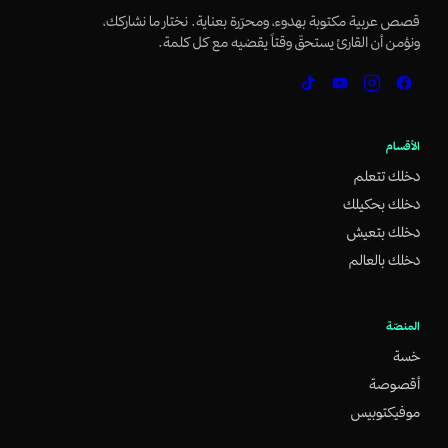
قصص عربية مكتوبة بهدوء، ومحرّرة بعناية. نختار ما نشاركك،
ونؤمن أن القارئ يستحقّ وقتاً يقضيه مع كل كلمة.
الأقسام
دخلك تتعلم
دخلك بحكيلك
دخلك بتعيش
دخلك بالعالم
المنصّة
خسة
أقصوصة
موفيكتوبيس