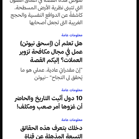
التي تتبنى نظرية الأرض المسطحة،
كاشفةً عن الدوافع النفسية والحجج
الغريبة التي تجعل أصحابها
متمسكين بقناعاتهم رغم الأدلة
معلومات عامة
العلمية الدامغة.
هل تعلم أن (إسحق نيوتن)
عمل في مجال مكافحة تزوير
العملات؟ إليكم القصة
”إنّ مقدراتي عادية، عملي هو ما
يُحقق لي النجاح“ –نيوتن
معلومات عامة
10 دول أثبت التاريخ والحاضر
أن غزوها أمر صعب ومكلف!
معلومات عامة
دخلك بتعرف هذه الحقائق
التسعة المذهلة عن قناة