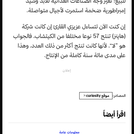
للبيع؛ تغير وجه الصناعات الغذائية للأبد وشيّد
إمبراطورية ضخمة استمرت لأجيال متواصلة.
إن كنت الآن تتساءل عزيزي القارئ إن كانت شركة
(هاينز) تنتج 57 نوعا مختلفا من الكيتشاب، فالجواب
هو ”لا“، لأنها كانت تنتج أكثر من ذلك العدد، وهذا
على مدى مائة سنة كاملة من الإنتاج.
إعلان
موقع curiosity
المصادر:
اقرأ أيضاً
معلومات عامة