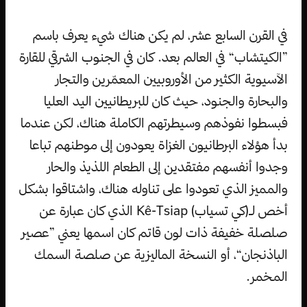
في القرن السابع عشر، لم يكن هناك شيء يعرف باسم
”الكيتشاب“ في العالم بعد. كان في الجنوب الشرقي للقارة
الآسيوية الكثير من الأوروبيين المعمّرين والتجار
والبحارة والجنود، حيث كان للبريطانيين اليد العليا
فبسطوا نفوذهم وسيطرتهم الكاملة هناك، لكن عندما
بدأ هؤلاء البرطانيون الغزاة يعودون إلى موطنهم تباعا
وجدوا أنفسهم مفتقدين إلى الطعام اللذيذ والحار
والمميز الذي تعودوا على تناوله هناك، واشتاقوا بشكل
أخص لـ(كي تسياب) Kê-Tsiap الذي كان عبارة عن
صلصلة خفيفة ذات لون قاتم كان اسمها يعني ”عصير
الباذنجان“، أو النسخة الماليزية عن صلصة السمك
المخمر.