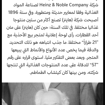
شركة Heinz & Noble Company لصناعة المواد
الغذائية وفقا لمعايير حديثة ومتطورة، وفي سنة 1896
أصبحت شركة (هاينز) تصنع أكثر من ستين منتوجا
غذائيا مختلفا، في تلك السنة؛ حين كان (هاينز) على متن
أحد القطارات، رأى لوحة إعلانية لمتجر بيع الأحذية مع
”21 طرازاً“ مختلفا، ما جذب انتباهه هو ذلك التحديد
والدقة فيما يخص عدد الأنواع والأنماط التي يبيعها
المتجر، وبعد بعض التفكير مليا، استوى قراره على رقم
”57“ للدلالة على عدد المنتوجات الغذائية التي تنتجها
شركته، ومن بينها كان كيتشاب الطماطم.