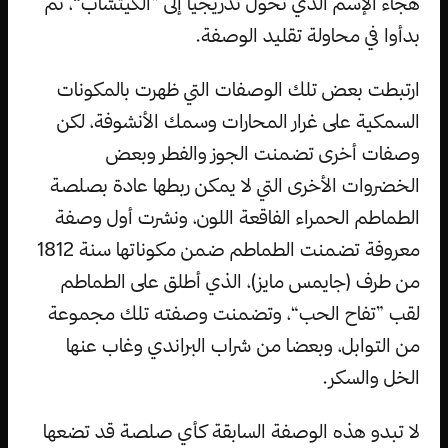
هجاء الإسم الذي تحول تدريجيا إلى ”الكيتشاب“، ثم
بدأوا في محاولة تقليد الوصفة.
ارتبطت بعض تلك الوصفات التي ظهرت بالمكونات
السمكية على غرار المحارات وسمك الأنشوفة، لكن
وصفات أخرى تضمنت الجوز والفطر وبعض
الخضروات الأخرى التي لا يمكن ربطها عادة بصلصة
الطماطم الحمراء الفاقعة اللون، ونشرت أول وصفة
معروفة تضمنت الطماطم ضمن مكوناتها سنة 1812
من طرف (جايمس مايز)، الذي أطلق على الطماطم
لقب ”تفاح الحب“، وتضمنت وصفته تلك مجموعة
من التوابل، وبعضا من شراب البراندي وغاب عنها
الخل والسكر.
لا تبدو هذه الوصفة السابقة كأي صلصة قد تضعها