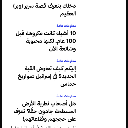
دخلك بتعرف قصة سرير (وير)
العظيم
معلومات عامة
10 أشياء كانت مكروهة قبل
100 عام، لكنها محبوبة
وشائعة الآن
معلومات عامة
إليكم كيف تعترض القبة
الحديدة في إسرائيل صواريخ
حماس
معلومات عامة
هل أصحاب نظرية الأرض
المسطحة جادون حقًا؟ تعرّف
على حججهم وقناعاتهم!
تغوص هذه القصة في أعماق العقول