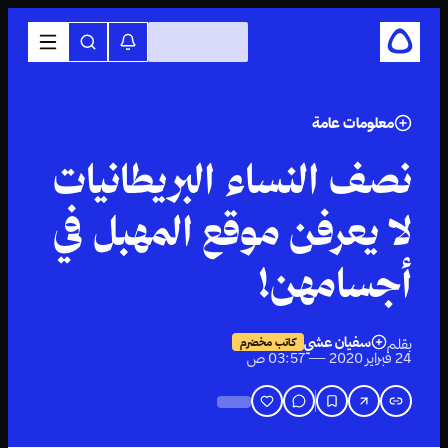
معلومات عامة
نصف النساء البريطانيات
لا يعرفن موقع المهبل في
أجسامهن!
سفيان عشي
بقلم
كاتب مخضرم
24 فبراير 2020 — 03:57 ص