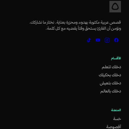
قصص عربية مكتوبة بهدوء، ومحرّرة بعناية. نختار ما نشاركك،
ونؤمن أن القارئ يستحقّ وقتاً يقضيه مع كل كلمة.
الأقسام
دخلك تتعلم
دخلك بحكيلك
دخلك بتعيش
دخلك بالعالم
المنصّة
خسة
أقصوصة