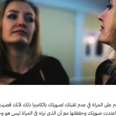
وم على المرآة في عدم تقبلك لصورتك بالكاميرا ذلك لأنك قض
 فاعتدت صورتك وحفظتها مع أن الذي نراه في المرآة ليس هو 