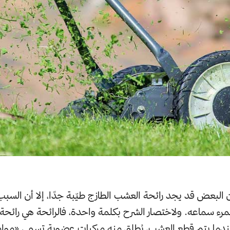
البعض قد يجد رائحة العشب الطازج طيّبة جدًا، إلا أن السبب و
لمرء سماعه. ولاختصار الشرح بكلمة واحدة، فالرائحة هي رائح
ندما يتم قطع العشب، يُطلق منه مركبات عضوية تسمى «مواد 