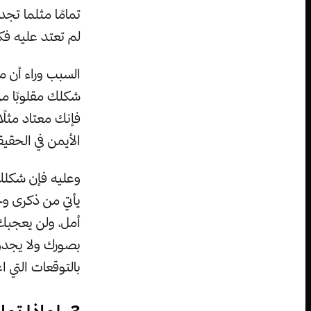
تمامًا مثلما تج
لم تعتد عليه فك
السبب وراء أن ما 
شكلك مقلوبًا من 
فإنك معتاد مثلً
الأيمن في الحقي
وعليه فإن شكلك
يأتي من ذكرى وجه
أمل، ولن يعجبك
بصورك ولا يجدون
بالتوقعات التي اع
3. لماذا ت