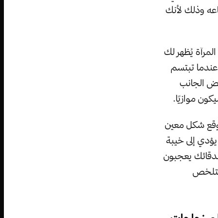
اعه وذلك لأنك
المرآة يُظهر لك
 عندما تبتسم
خفض الجانب
ون موازيًا.
توقع شكل معين
 يؤدي إلى خيبة
صدقائك يعجبون
 يتلخص
ظم زجاجات