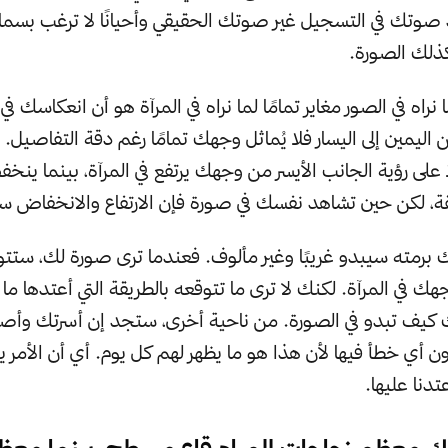
د صوتك في التسجيل غير صوتك الحقيقي وأحيانًا لا ترغب بسم
ذلك الصورة.
نراه في الصور مغاير تمامًا لما نراه في المرآة هو أن انعكاسك في 
اليمين إلى اليسار فلا يُماثل وجهك تمامًا رغم دقة التفاصيل.
ا على رؤية الجانب الأيسر من وجهك يرتفع في المرآة، بينما ين
قة، لكن حين تشاهد نفسك في صورة فإن الارتفاع والانخفاض سيك
 برمته سيبدو غريبًا وغير مألوف. فعندما ترى صورة لك، ست
ك في المرآة. لكنك لا ترى ما تتوقعه بالطريقة التي أعتدها ما
 كيف تبدو في الصورة. من ناحية أخرى، ستجد إن أسرتك وأ
 أي خطأ فيها لأن هذا هو ما يظهر لهم كل يوم. أي أن الأمر
تدنا عليها.
ملك معظم زجاجات المياه قاع مسطح، بينما مع