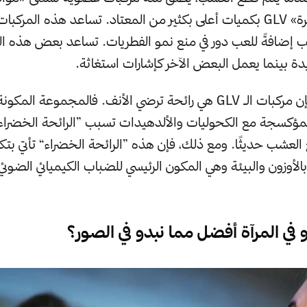
الخضراء المتطايرة» GLV بكميات أعلى بكثير من المعتاد. تساعد هذه الم
 إضافةً للعب دور في منع نمو الفطريات. تساعد بعض هذه ال
دة بينما يعمل البعض الآخر كإشارات استغاثة.
بالنسبة للبشر، فإن مركبات الـ GLV هي رائحة ترضي الأنف. فالمجموعة الم
مؤكسجة مع الكحوليات والألدهيدات تسبب ”الرائحة الخضراء“
 العشب حديثًا. ومع ذلك، فإن هذه ”الرائحة الخضراء“ تأتي بت
ركبات الـ GLV بالأوزون والبيئة وهي المكون الرئيسي للضباب الكيميائي الضوئ