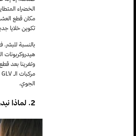
مكان قطع العشب
تكوين خلايا جدي
هيدروكربونات ال
وتغرينا بعد قطع
م
الجوي.
2. لماذا نبدو في المرآة أفضل مما نبدو في الصور؟