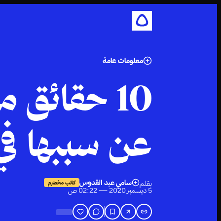
معلومات عامة
10 حقائق 
عن سببها ف
سامي عبد القدوس
بقلم
كاتب مخضرم
5 ديسمبر 2020 — 02:22 ص