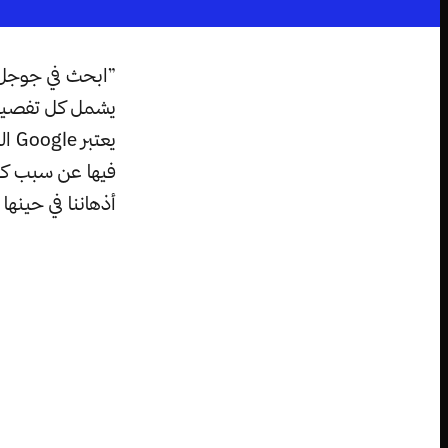
”ابحث في جوجل!“ 
يشمل كل تفصيل ب
يعت
فيها عن سبب كون
أذهاننا في حينها 