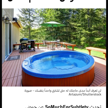
لن تعرف أبداً مدى حاجتك له حتى تشتري واحداً بنفسك – صورة:
Artazum/Shutterstock
تحدث
SoMuchForSubtlety
عن حوض