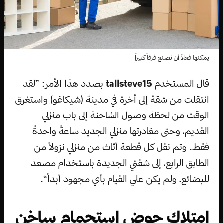
يمكنها فعلاً أن تصنع فرقاً كبيراً
قال المستخدم
tallsteve15
بصدد هذا الأمر: ”لقد
انتقلت من شقة إلى أخرة في مدينة (شيكاغو) واستغرق
الوقت من لحظة وصول الشاحنة إلى باب منزلي
القديم، وحتى مغادرتها منزلي الجديد ساعةً واحدةً
فقط. وتم نقل كل قطعة أثاث من منزلي نزولاً من
الطابق الرابع، إلى شقتي الجديدة باستخدام مصعد
للبضائع، ولم يكن علي القيام بأي مجهود أبداً“.
امتلاك حوض استحمام ساخن