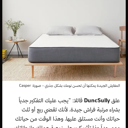
المفارش الجيدة يمكنها أن تحسن نومك بشكل جذري – صورة: Casper
علق
DuncSully
قائلا: ”يجب عليك التفكير جدياً
بشراء مرتبة فراش جيدة، لأنك تقضي ربع أو ثلث
حياتك وأنت مستلق عليها، وهذا الوقت من حياتك
مهم جداً وذا تأثير كبير على نوعية عملك وانجازاتك