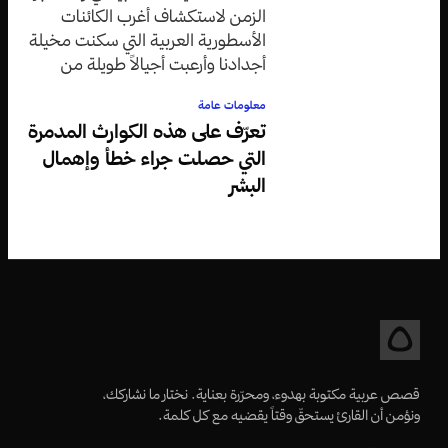
الزمن لاستكشاف أغرب الكائنات
الأسطورية العربية التي سكنت مخيلة
أجدادنا وأرعبت أجيالاً طويلة من
الأطفال والكبار على حد سواء.
معلومات عامة
تعرّف على هذه الكوارث المدمرة
التي حصلت جراء خطأ وإهمال
البشر
قصص عربية مكتوبة بهدوء، ومحرّرة بعناية. نختار ما نشاركك،
ونؤمن أن القارئ يستحقّ وقتاً يقضيه مع كل كلمة.