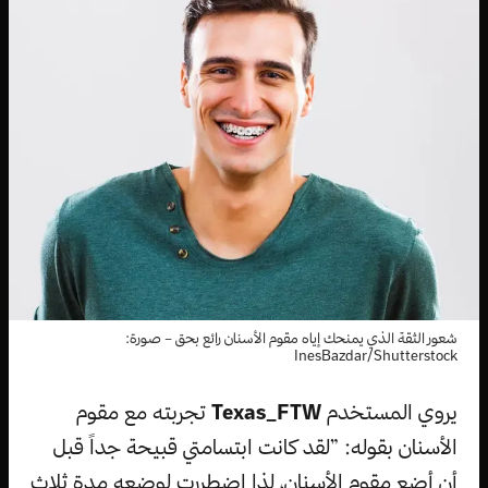
شعور الثقة الذي يمنحك إياه مقوم الأسنان رائع بحق – صورة:
InesBazdar/Shutterstock
يروي المستخدم
Texas_FTW
تجربته مع مقوم
الأسنان بقوله: ”لقد كانت ابتسامتي قبيحة جداً قبل
أن أضع مقوم الأسنان، لذا اضطررت لوضعه مدة ثلاث