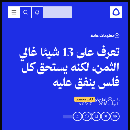
معلومات عامة
تعرف على 13 شيئا غالي
الثمن، لكنه يستحق كل
فلس ينفق عليه
رامز جابر
بقلم
كاتب مخضرم
11 يوليو 2018 — 05:17 م