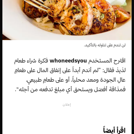
لن تندم على تناوله بالتأكيد.
اقترح المستخدم
whoneedsyou
فكرة شراء طعام
لذيذ فقال: ”لم أندم أبداً على إنفاق المال على طعامٍ
عالِ الجودة ومعد محلياً، أو على طعامٍ طبيعي،
فمذاقة أفضل ويستحق أي مبلغ تدفعه من أجله“.
إعلان
اقرأ أيضاً