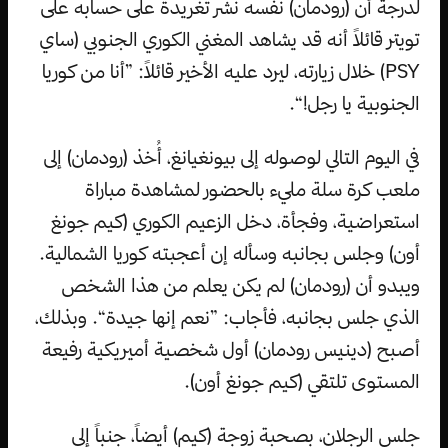
لدرجة أن (رودمان) نفسه نشر تغريدة على حسابه على
تويتر قائلاً أنه قد يشاهد المغني الكوري الجنوبي (ساي
PSY) خلال زيارته، ليرد عليه الأخير قائلاً: ”أنا من كوريا
الجنوبية يا رجل!“.
في اليوم التالي لوصوله إلى بيونغيانغ، أُخذ (رودمان) إلى
ملعب كرة سلة مليء بالحضور لمشاهدة مباراة
استعراضية، وفجأة، دخل الزعيم الكوري (كيم جونغ
أون) وجلس بجانبه وسأله إن أعجبته كوريا الشمالية.
ويبدو أن (رودمان) لم يكن يعلم من هذا الشخص
الذي جلس بجانبه، فأجاب: ”نعم إنها جيدة“. وبذلك،
أصبح (دينيس رودمان) أول شخصية أميريكية رفيعة
المستوى تلتقي (كيم جونغ أون).
جلس الرجلان، بصحبة زوجة (كيم) أيضاً، جنباً إلى