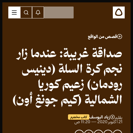
قصص من الواقع
صداقة غريبة: عندما زار
نجم كرة السلة (دينيس
رودمان) زعيم كوريا
الشمالية (كيم جونغ أون)
زياد اليوسف
بقلم
كاتب مخضرم
21 أكتوبر 2020 — 11:20 ص