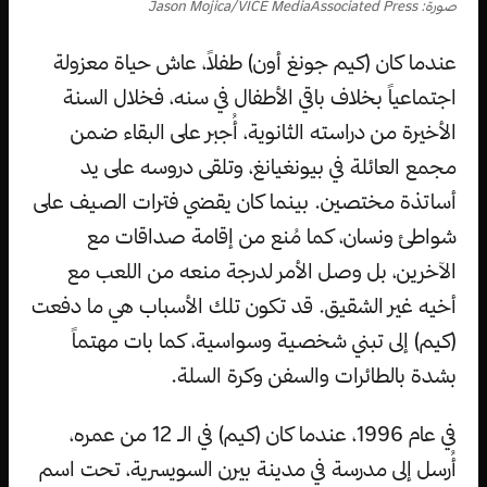
صورة: Jason Mojica/VICE MediaAssociated Press
عندما كان (كيم جونغ أون) طفلاً، عاش حياة معزولة
اجتماعياً بخلاف باقي الأطفال في سنه، فخلال السنة
الأخيرة من دراسته الثانوية، أُجبر على البقاء ضمن
مجمع العائلة في بيونغيانغ، وتلقى دروسه على يد
أساتذة مختصين. بينما كان يقضي فترات الصيف على
شواطئ ونسان، كما مُنع من إقامة صداقات مع
الآخرين، بل وصل الأمر لدرجة منعه من اللعب مع
أخيه غير الشقيق. قد تكون تلك الأسباب هي ما دفعت
(كيم) إلى تبني شخصية وسواسية، كما بات مهتماً
بشدة بالطائرات والسفن وكرة السلة.
في عام 1996، عندما كان (كيم) في الـ 12 من عمره،
أُرسل إلى مدرسة في مدينة بيرن السويسرية، تحت اسم