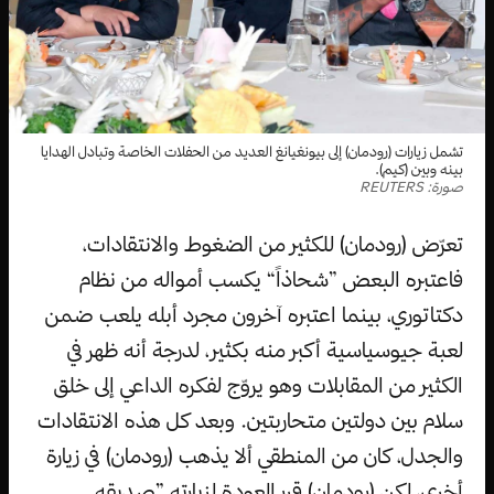
تشمل زيارات (رودمان) إلى بيونغيانغ العديد من الحفلات الخاصة وتبادل الهدايا
بينه وبين (كيم).
صورة: REUTERS
تعرّض (رودمان) للكثير من الضغوط والانتقادات،
فاعتبره البعض ”شحاذاً“ يكسب أمواله من نظام
دكتاتوري، بينما اعتبره آخرون مجرد أبله يلعب ضمن
لعبة جيوسياسية أكبر منه بكثير، لدرجة أنه ظهر في
الكثير من المقابلات وهو يروّج لفكره الداعي إلى خلق
سلام بين دولتين متحاربتين. وبعد كل هذه الانتقادات
والجدل، كان من المنطقي ألا يذهب (رودمان) في زيارة
أخرى، لكن (رودمان) قرر العودة لزيارته ”صديقه