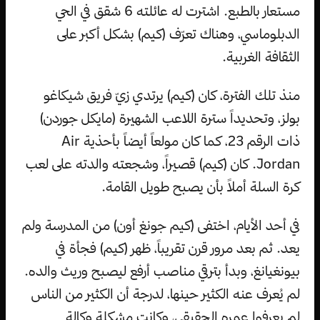
مستعار بالطبع. اشترت له عائلته 6 شقق في الحي
الدبلوماسي، وهناك تعرّف (كيم) بشكل أكبر على
الثقافة الغربية.
منذ تلك الفترة، كان (كيم) يرتدي زيّ فريق شيكاغو
بولز، وتحديداً سترة اللاعب الشهيرة (مايكل جوردن)
ذات الرقم 23، كما كان مولعاً أيضاً بأحذية Air
Jordan. كان (كيم) قصيراً، وشجعته والدته على لعب
كرة السلة أملاً بأن يصبح طويل القامة.
في أحد الأيام، اختفى (كيم جونغ أون) من المدرسة ولم
يعد. ثم بعد مرور قرن تقريباً، ظهر (كيم) فجأة في
بيونغيانغ، وبدأ بترقي مناصب أرفع ليصبح وريث والده.
لم يُعرف عنه الكثير حينها، لدرجة أن الكثير من الناس
لم يعرفوا عمره الحقيقي، وكانت مشكلة وكالة