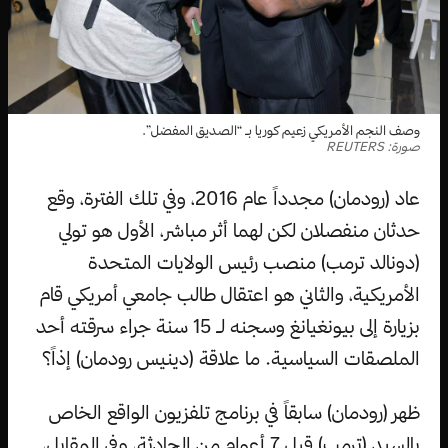
وصف النجم الأمريكي زعيم كوريا بـ “الصديق المفضل”.
صورة: REUTERS
عاد (رودمان) مجدداً عام 2016، وفي تلك الفترة، وقع
حدثان منفصلان لكن لهما أثر مباشر، الأول هو تولي
(دونالد ترمب) منصب رئيس الولايات المتحدة
الأمريكية، والثاني هو اعتقال طالب جامعي أمريكي قام
بزيارة إلى بيونغيانغ وسجنه لـ 15 سنة جراء سرقته أحد
الملصقات السياسية. ما علاقة (دينيس رودمان) إذاً؟
ظهر (رودمان) سابقاً في برنامج تلفزيون الواقع الخاص
بالسيد (ترمب) قبل 7 أعوام من الحادثة، وفي المقابل،