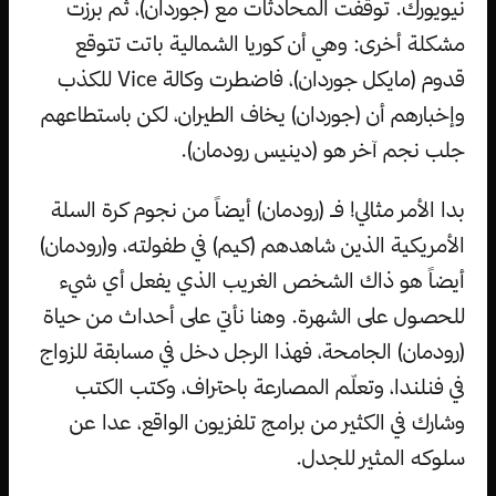
نيويورك. توقفت المحادثات مع (جوردان)، ثم برزت
مشكلة أخرى: وهي أن كوريا الشمالية باتت تتوقع
قدوم (مايكل جوردان)، فاضطرت وكالة Vice للكذب
وإخبارهم أن (جوردان) يخاف الطيران، لكن باستطاعهم
جلب نجم آخر هو (دينيس رودمان).
بدا الأمر مثالي! فـ (رودمان) أيضاً من نجوم كرة السلة
الأمريكية الذين شاهدهم (كيم) في طفولته، و(رودمان)
أيضاً هو ذاك الشخص الغريب الذي يفعل أي شيء
للحصول على الشهرة. وهنا نأتي على أحداث من حياة
(رودمان) الجامحة، فهذا الرجل دخل في مسابقة للزواج
في فنلندا، وتعلّم المصارعة باحتراف، وكتب الكتب
وشارك في الكثير من برامج تلفزيون الواقع، عدا عن
سلوكه المثير للجدل.