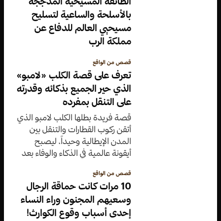
الطائفة المسيحية المدججة
بالأسلحة والساعية لتسليح
مسيحيي العالم للدفاع عن
مملكة الرب
قصص من الواقع
تعرف على قصة الكلب «لامبو»
الذي حير الجميع بذكائه وقدرته
على التنقل بمفرده
قصة فريدة بطلها الكلب لامبو الذي
أتقن ركوب القطارات والتنقل بين
المدن الإيطالية وحيداً، ليصبح
أيقونة عالمية في الذكاء والوفاء بعد
رحلاته المذهلة التي حيرت الجميع.
قصص من الواقع
10 مرات كانت حماقة الرجال
وسعيهم المجنون وراء النساء
إحدى أسباب وقوع الكوارث!