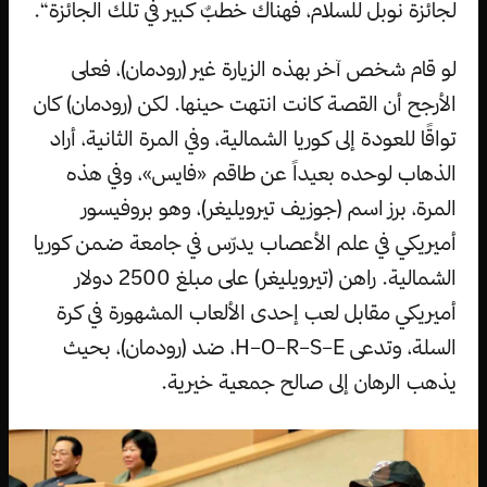
لجائزة نوبل للسلام، فهناك خطبٌ كبير في تلك الجائزة“.
لو قام شخص آخر بهذه الزيارة غير (رودمان)، فعلى
الأرجح أن القصة كانت انتهت حينها. لكن (رودمان) كان
تواقًا للعودة إلى كوريا الشمالية، وفي المرة الثانية، أراد
الذهاب لوحده بعيداً عن طاقم «فايس»، وفي هذه
المرة، برز اسم (جوزيف تيرويليغر)، وهو بروفيسور
أميريكي في علم الأعصاب يدرّس في جامعة ضمن كوريا
الشمالية. راهن (تيرويليغر) على مبلغ 2500 دولار
أميريكي مقابل لعب إحدى الألعاب المشهورة في كرة
السلة، وتدعى H–O–R–S–E، ضد (رودمان)، بحيث
يذهب الرهان إلى صالح جمعية خيرية.