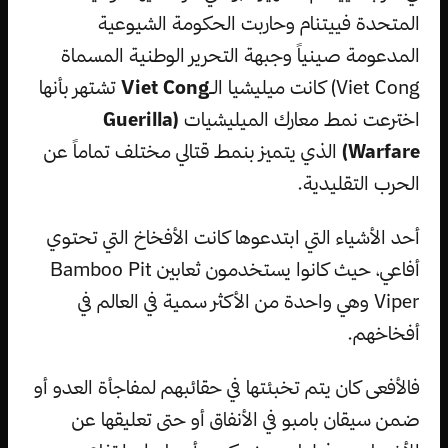
المتحدة فييتنام وحاربت الحكومة الشيوعية
المدعومة صينياً وجبهة التحرير الوطنية المسماة
Viet Cong) كانت ميليشيا الـ
Viet Cong
تشتهر بأنها
اخترعت نمط معارك الميليشيات
(Guerilla
Warfare)
الذي يتميز بنمط قتالي مختلف تماماً عن
الحرب التقليدية.
أحد الأشياء التي ابتدعوها كانت الأفخاخ التي تحتوي
أفاعي، حيث كانوا يستخدمون ثعابين Bamboo Pit
Viper وهي واحدة من الأكثر سمية في العالم في
أفخاخهم.
فالأفعى كان يتم تخبئتها في حقائبهم لمفاجأة العدو أو
ضمن سيقان بامبو في الأنفاق أو حتى تعليقها عن