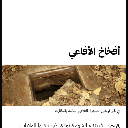
أفخاخ الأفاعي
في نفق أو على الشجرة، الأفاعي اسامة بانتظارك
في حرب فييتنام الشهيرة (والتي غزت فيها الولايات