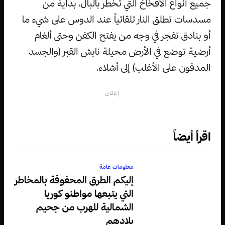
جميع أنواع الأفخاخ التي تخطر بالبال، بداية من
مسدسات تطلق النار تلقائياً عند الدوس على شيء ما
أو بنادق تفجر في وجه من يفتح الكفن وحتى ألغام
أرضية توضع في الأرض محيلة نابش القبر (والجسد
المدفون على الأغلب) إلى أشلاء.
إعلان
اقرأ أيضاً
معلومات عامة
إليكم الطرق المحفوفة بالمخاطر
التي يتبعها مواطنو كوريا
الشمالية للهرب من جحيم
بلادهم