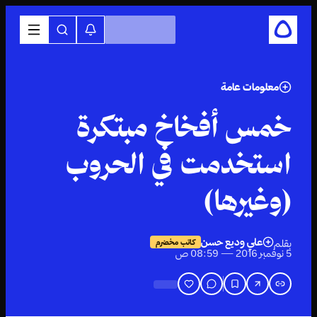
معلومات عامة
خمس أفخاخ مبتكرة
استخدمت في الحروب
(وغيرها)
علي وديع حسن
بقلم
كاتب مخضرم
5 نوفمبر 2016 — 08:59 ص