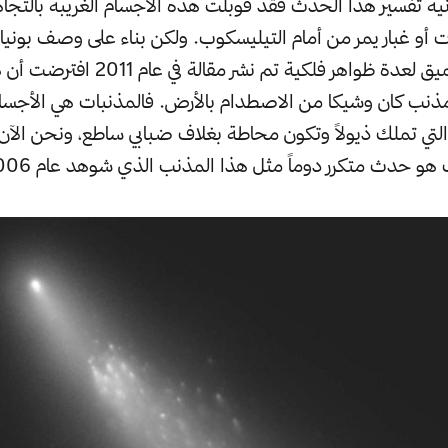
انية تفسير هذا الحدث فقد قوبلت هذه الأجسام الغريبة بالتجا
 أو غبار يمر من أمام التيليسكوب. ولكن بناء على وصف بونيا 
جانب الفهم العميق لعدة ظواهر فلكية تم نشر
ذنب كان وشيكا من الاصطدام بالأرض. فالمذنبات هي الأجسام
لتي تملك ذيولاً وتكون محاطة بغلاف ضبابي ساطع، ونحن الآن
 هو حدث متكرر دوماً مثل هذا المذنب الذي شوهد عام 2006: