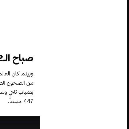
صباح الـ12 من آب عام 1883:
بضباب تاجي وساح
447 جسماً.