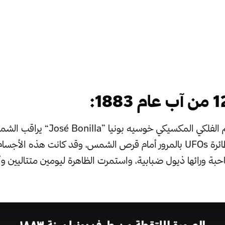
وبينما كان العالم الفلكي المكسيكي خوسيه بون
من الصحون الطائرة UFOs بالمرور أمام قرص الشمس، وقد كانت هذه الأ
بة ورائها ذيول ضبابية، واستمرت الظاهرة ليومين متتاليين و