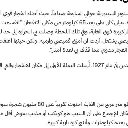
نوبر السيبيرية حوالي السابعة صباحاً، حيث أضاء انفجار قوي ا
هذه أقوال شاهد عيان كان على بعد 65 كيلومتر من مكان الانفجار: ”ا
 كبيرة فوق الغابة، وفي تلك اللحظة وصلت بي الحرارة إلى حد 
صي يشتعل، أردت أن أمزق قميصي وأرميه، ولكن حينها أغلقت
ار مدوي مما قذف بي لعدة أمتار“.
بعد الحادثة بعقدين في عام 1927، أُرسلت البعثة الأولى إلى مكان الانفجا
حوالي 2000 كيلو متر مربع من الغابة احتوت تقريباً ع
بعدة كيلومترات وأنتج كرة نارية كبيرة.