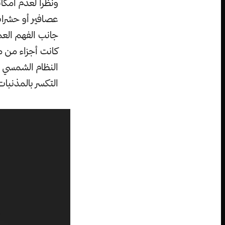
ونظراً لعدم امك
عصافير أو حشرات
كانت أجزاء من م
النظام الشمسي ا
التكسر بالمذنبات