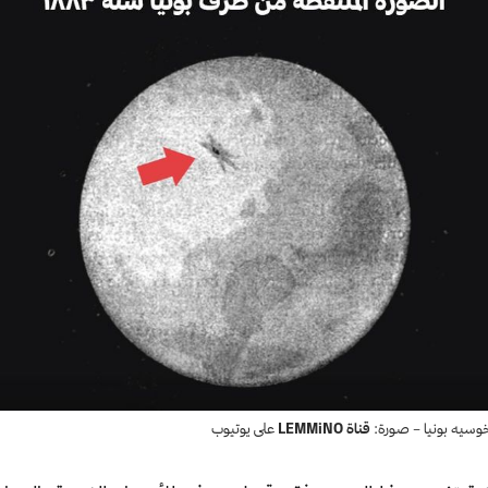
وسيه بونيا – صورة:
قناة LEMMiNO
على يوتيوب