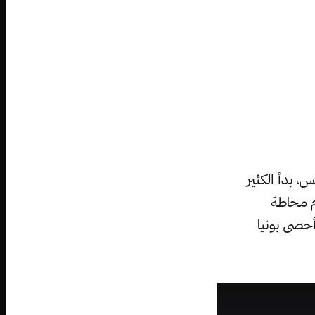
يا ”José Bonilla“ يراقب الشمس، بدأ الكثير
جسام محاطة
أحصى بونيا