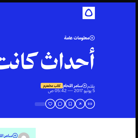
معلومات عامة
أحداث كانت 
سامر اللحام
بقلم
كاتب مخضرم
5 يونيو 2017 — 05:42 ص
سامر الل