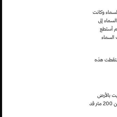
لسماء وكانت
نقسمت السماء إلى
لم أستطع
 السماء
ر والتي التقطت هذه
لى 80 مليون شجرة سويت بالأرض
نتيجة للحدث، وكان الإجماع على أن السبب هو كويكب أو مذنب بعرض أقل من 200 متر قد