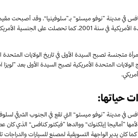
افس قي مدينة ”نوفو ميستو“ بـ”سلوفينيا“، وقد أصبحت مقيم
بالولايات المتحدة الأمريكية في سنة 2001، كما تحصلت على الجنسية
مرأة متجنسة تصبح السيدة الأولى في تاريخ الولايات المتحدة الأ
الولايات المتحدة الأمريكية تصبح السيدة الأولى بعد ”لويزا آد
مريكي.
ت حياتها:
 سنة 1970، لأمها ”أماليجا إيلكنوك“ ووالدها ”فيكتور كنافس“ الذي كان
ما كان يدير الواجهة التسويقية لمصنع للسيارات والدراجات تاب