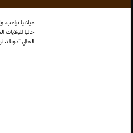
حاليا للولايات ا
الحالي ”دونالد ترامب“، وبحلول س