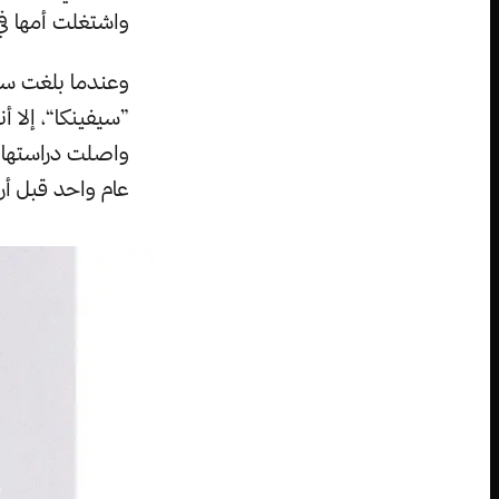
واشتغلت أمها في
وعندما بلغت سن 
”سيفينكا“، إلا أ
واصلت دراستها إ
عام واحد قبل أن