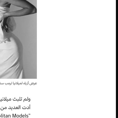
عرض أزياء لميلانيا ترمب سنة 1987 – صور: ne Jerko
ولم تلبث ميلاني
أدت العديد من ع