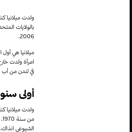
ولدت ميلانيا كن
2006.
ميلانيا هي أول ا
امرأة ولدت خارج 
في لندن من أب أ
أولى سنوا
من
الشيوعي آنذاك، ك