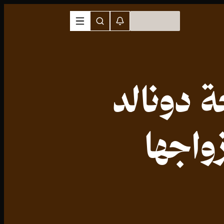
 دونالد
زواجها