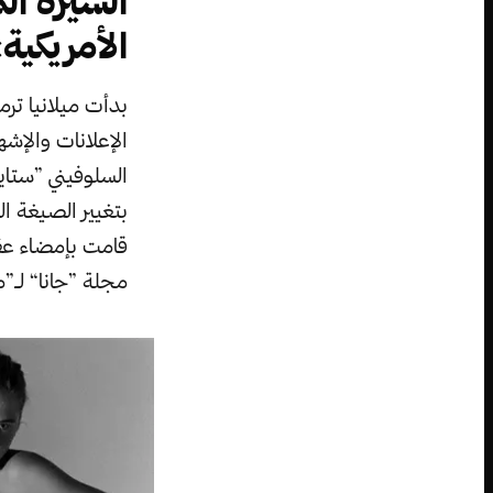
السيرة ال
الأمريكية:
بدأت ميلانيا تر
السلوفيني ”ستاي
قامت بإمضاء عقد 
مجلة ”جانا“ لـ”م