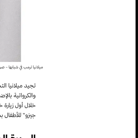
ميلانيا ترمب في شبابها – صورة:  Jerko
تجيد ميلانيا الت
والكرواتية بالإض
خلال أول زيارة 
جيزو“ للأطفال بم