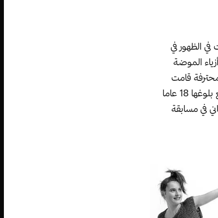
في الظهور في
دسات مصور أزياء الموضة
 محترفة قامت
بتغيير الصيغة السلوفينية لإسمها ”كنافس“ إلى الصيغة الألمانية ”كنوس“، ومع بلوغها 18 عاما
ني في مسابقة