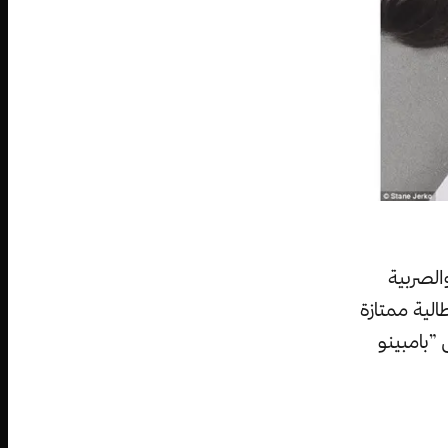
الصربية
طالية ممتازة
”بامبينو