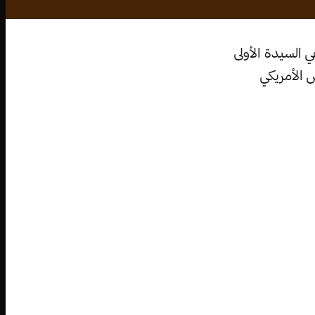
ب، وإسم ولادتها ”ميلانيا كنافس“، ولدت في 26 أبريل سنة 1970، هي السيدة الأولى
س الأمريكي