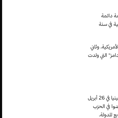
ة دائمة
 الأمريكية في سنة
مريكية، وثاني
امز“ التي ولدت
ولدت ميلانيا كنافس في مدينة ”نوفو ميستو“ التي تقع في الجنوب الشرقي لسلوفينيا في 26 أبريل
 عضوا في الحزب
ع للدولة،