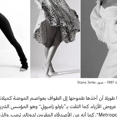
Sta
ا طويلا أن أخذها طموحها إلى الطواف بعواصم الموضة كميلا
روض الأزياء، كما التقت بـ”باولو زامبولي“ وهو المؤسس الشر
”Metropolitan Models“، كما أنه من الأصدقاء المقربين لدونالد ترمب، 