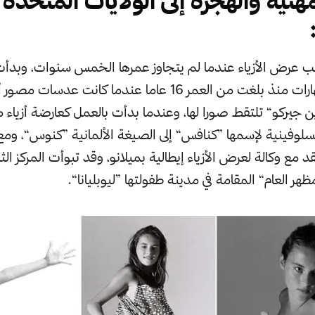
مهنية والهجرة إلى الولايات المتحدة
مب عرض الأزياء عندما لم يتجاوز عمرها الخمس سنوات، وبدأت 
الإعلانات والإشهارات منذ بلغت من العمر 16 عاما عندما كانت ع
ن جيركو“ تلتقط صورا لها، وعندما بدأت بالعمل كعارضة أزياء
مع وكالة لعرض الأزياء إيطالية بميلانو، وقد تبوأت المركز الثا
ظهر العام“ المقامة في مدينة طفولتها ”ليوبليانا“.