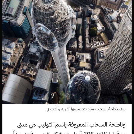
تمتاز ناطحة السحاب هذه بتصميمها الفريد والعصري.
وناطحة السحاب المعروفة باسم التوليب هي مبنى
مراقبة ارتفاعه 305 أمتار، ذو شكل غريب وفريد جداً