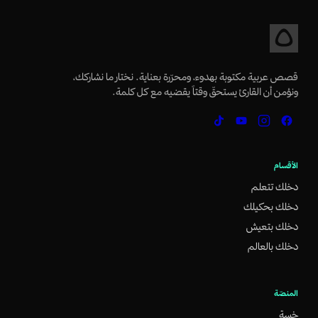
قصص عربية مكتوبة بهدوء، ومحرّرة بعناية. نختار ما نشاركك،
ونؤمن أن القارئ يستحقّ وقتاً يقضيه مع كل كلمة.
الأقسام
دخلك تتعلم
دخلك بحكيلك
دخلك بتعيش
دخلك بالعالم
المنصّة
خسة