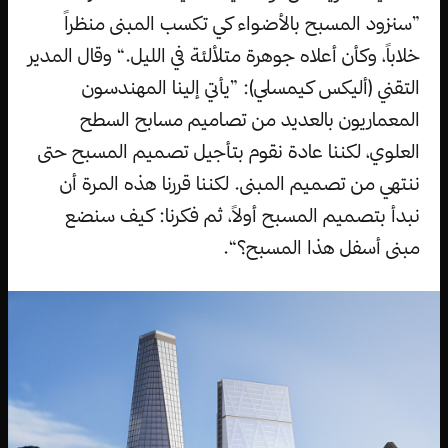
”سنزود المسبح بالأضواء كي تكسب المبنى منظراً
خلاباً، وكأن أعلاه جوهرة متلألئة في الليل.“ وقال المدير
التقني (أليكس كيمسلي): ”يأتي إلينا المهندسون
المعماريون بالعديد من تصاميم مسابح السطح
العلوي، لكننا عادة نقوم بتأجيل تصميم المسبح حتى
ننتهي من تصميم المبنى. لكننا قررنا هذه المرة أن
نبدأ بتصميم المسبح أولاً، ثم فكرنا: كيف سنضع
مبنى أسفل هذا المسبح؟“.