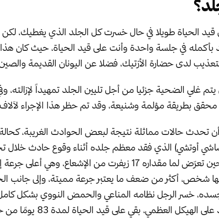
لد؟
 قيد الحياة طويلا في حال خسرت كل الجلد الذي يغطيك، لكن 
د بأكمله في جلسة واحدة وأنت على قيد الحياة، حيث كان هذا سا
لتعذيب لدى حضارة الأزتيك، فضلا عن اليونان القديمة والصين و
تم غلي الضحية جزئيا من أجل تليين الجلد تمهيداً لإزالته، وف
حقق بطريقة مؤلمة وشنيعة، وقد تم حظر هذا الإجراء لآلاف 
أن تحدث حالات مماثلة نتيجة لبعض الحوادث الغريبة، كحالة
يساشي أوتشي) الذي فقد معظم جلده أثناء وقوع حادث خلال 
كان يعمل فيه، حين تعرّض لما مقداره 17 زيفرت من الإشعاع، وهي أعلى
 شخص، أكثر من ضعف ما يعتبر جرعة مميتة، وإلى جانب الح
جسده، خسر الرجل نظامه المناعي والحمض النووي بشكل كا
مجرداُ من الجلد على الهيكل العظمي، بقي على 