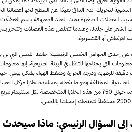
دد العرقية العرق أيضًا الذي يساعد على تبريدك، كما يمكن أن 
لدموية لتحريك الدم الدافئ بعيدًا عن السطح نحو أعضائنا الحيو
بب العضلات الصغيرة تحت الجلد المعروفة باسم العَضَلَات المُقِف
 الشعر على جلدنا، وعندما تتقلص هذه العضلات وتتحرر بس
الارتعاش أو القشعريرة.
عن إحدى الحواس الخمس الرئيسية: حاسّة اللمس التي لن يت
لومات التي يحتاجها للتنقل في البيئة الطبيعية، إنها معلوما
ت دقيقة للرطوبة ودرجة الحرارة وضغط الهواء بشكل يومي، حي
الجسدية المختلفة وهو ما تفعله بمساعدة خلايا مركل الحس
يحوي إصبع واحد حوالي 750 من هذه الخلايا المتخصصة لكل سنتيمتر 
.
 إلى السؤال الرئيسي: ماذا سيحدث ل