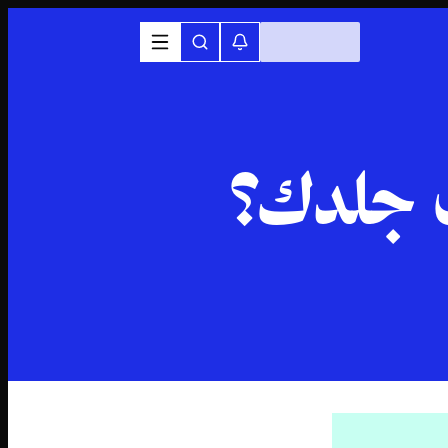
 جلدك؟