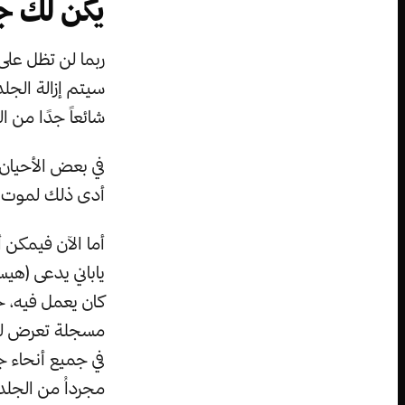
يكن لك ج
ربما لن تظل على
سيتم إزالة الجل
شائعاً جدًا من ا
في بعض الأحيان ي
أدى ذلك لموت م
أما الآن فيمكن 
ياباني يدعى (ه
مسجلة تعرض لها
في جميع أنحاء 