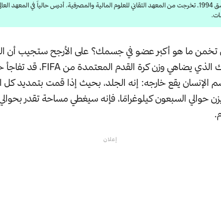
مواليد دمشق 1994، تخرجت من المعهد التقاني للعلوم المالية والمصرفية. أدرس حالياً في المعهد ال
ات.
ن تخمن ما هو أكبر عضو في جسمك؟ على الأرجح ستجيب أن ال
جدًا أو ربما كبدك الذي يضاهي وزن كرة القد
 الإنسان يقع خارجه: إنه الجلد، بحيث إذا قمت بتمديد كل ا
 يزن حوالي السبعون كيلوغرامًا​​، فإنه سيغطي مساحة تقدر بحوالي
إعلان