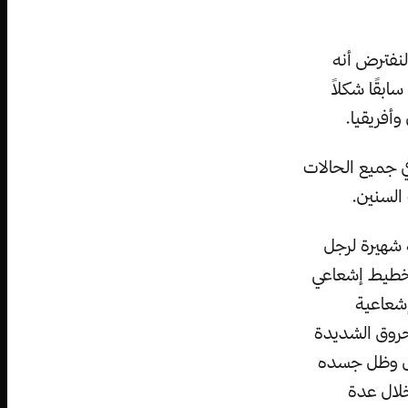
لنفترض أنه
بقًا شكلاً
أفريقيا.
ي جميع الحالات
السنين.
 شهيرة لرجل
تخطيط إشعاعي
 جرعة إشعاعية
روق الشديدة
مل وظل جسده
قيد الحياة لمدة 83 يومًا من خلال عدة