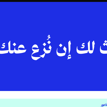
 لك إن نُزع عنك
اعور