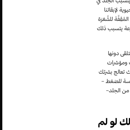
يتسبب الجلد في
ية لإبقائنا
َّة للشَّعْرَة
رعة يتسبب ذلك
لقى دونها
ت ومؤشرات
ث تعالج بشرتك
اسة للضغط –
مربع من الجلد–
ك لو لم