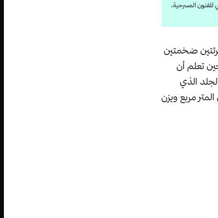
عالي للفنون المسرحية،
رئتين ضخمتين
م المعتمدة من FIFA، قد تفاجأ حين تعلم أن
لجلد الذي
 المتر مربع ويزن