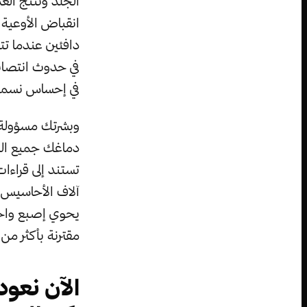
الجلد وتنتج الغ
انقباض الأوعية ا
دافئين عندما تتس
في حدوث انتصاب
في إحساس نسميه 
وبشرتك مسؤولة 
دماغك جميع المع
تستند إلى قراءا
آلاف الأحاسيس 
مقترنة بأكثر من 2500 مستقبلاً لتمنحك إحساسًا باللمس
الآن نعود