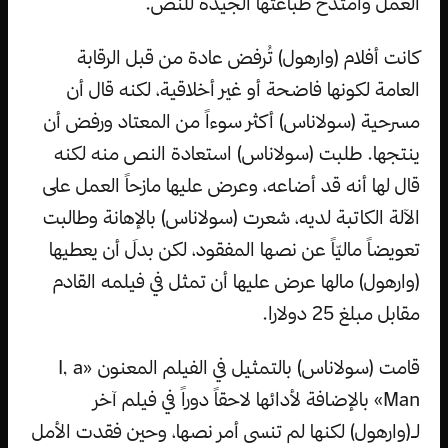
العمل وامتدح طباعتها الجيدة للنص.
كانت أفلام (وارهول) تُرفض عادة من قبل الرقابة
العامة لكونها فاضحة أو غير أخلاقية، لكنه قال أن
مسرحية (سولاناس) أكثر سوءاً من المعتاد ورفض أن
ينتجها. طلبت (سولاناس) استعادة النص منه لكنه
قال لها أنه قد أضاعه، وعرض عليها مازحاً العمل على
الآلة الكاتبة لديه، شعرت (سولاناس) بالإهانة وطالبت
تعويضاً ماليّاً عن نصها المفقود، لكن بدلَ أن يعطيها
(وارهول) مالها عرض عليها أن تمثل في فيلمه القادم
مقابل مبلغ 25 دولارا.
قامت (سولاناس) بالتمثيل في الفيلم المعنون «I, a
Man» بالإضافة لأدائها لاحقاً دوراً في فيلم آخر
لـ(وارهول) لكنها لم تنسى أمر نصها، وحين فقدت الأمل