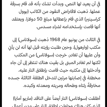
في أن يعيد لها النص، وبدأت تشك بأنه قد قام بسرقة
عملها، ذهبت لاقتراض النقود من الكاتب (بوول
كراسينير) الذي قام بإعطائها مبلغ 50 دولارا، ويعتقد
أنها قامت بإستخدامه لشراء مسدس.
في الثالث من يونيو عام 1968 ذهبت (سولاناس) إلى
مكتب (وارهول)، وحين طلبت رؤيته قيل لها أنه لن يأتي
وأن عليها أن تغادر، خرجت (سولاناس) من المكتب
لكنها لم تغادر المبنى بل بقيت هناك تنتظر إلى أن جاء
وأدخلها إلى مكتبه حيث قامت بإطلاق النار عليه،
مخطئة في إصابتها مرتين لتدخل الطلقة الثالثة جسده
مخترقةً رئتاه وطحاله ومريئه ومعدته وكبده.
أطلقت (سولاناس) النار أيضاً على الناقد (ماريو أمايا)
الذي كان هناك وحاولت إطلاق النار على مدير أعمال