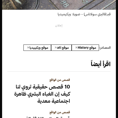
قبر (فاليري سولاناس) – صورة: ويكيميديا
إعلان
موقع History
موقع ati
موقع ويكيبيديا
المصادر:
اقرأ أيضاً
قصص من الواقع
10 قصص حقيقية تروي لنا
كيف إن الغباء البشري ظاهرة
اجتماعية معدية
قصص من الواقع