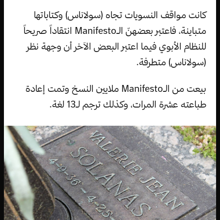
كانت مواقف النسويات تجاه (سولاناس) وكتاباتها
متباينة، فاعتبر بعضهنّ الـManifesto انتقاداً صريحاً
للنظام الأبوي فيما اعتبر البعض الآخر أن وجهة نظر
(سولاناس) متطرفة.
بيعت من الـManifesto ملايين النسخ وتمت إعادة
طباعته عشرة المرات، وكذلك ترجم لـ13 لغة.