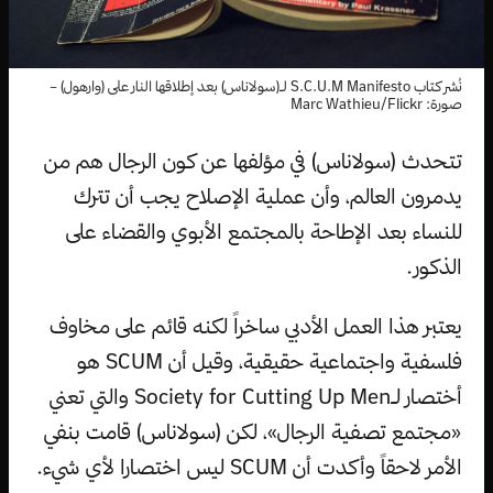
نُشر كتاب S.C.U.M Manifesto لـ(سولاناس) بعد إطلاقها النار على (وارهول) –
صورة: Marc Wathieu/Flickr
تتحدث (سولاناس) في مؤلفها عن كون الرجال هم من
يدمرون العالم، وأن عملية الإصلاح يجب أن تترك
للنساء بعد الإطاحة بالمجتمع الأبوي والقضاء على
الذكور.
يعتبر هذا العمل الأدبي ساخراً لكنه قائم على مخاوف
فلسفية واجتماعية حقيقية، وقيل أن SCUM هو
أختصار لـSociety for Cutting Up Men والتي تعني
«مجتمع تصفية الرجال»، لكن (سولاناس) قامت بنفي
الأمر لاحقاً وأكدت أن SCUM ليس اختصارا لأي شيء.