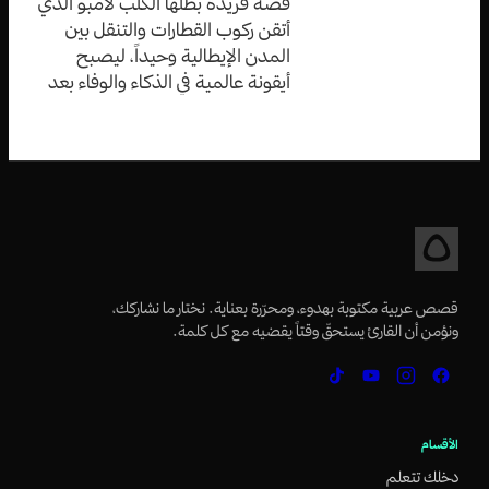
قصة فريدة بطلها الكلب لامبو الذي
أتقن ركوب القطارات والتنقل بين
المدن الإيطالية وحيداً، ليصبح
أيقونة عالمية في الذكاء والوفاء بعد
رحلاته المذهلة التي حيرت الجميع.
قصص عربية مكتوبة بهدوء، ومحرّرة بعناية. نختار ما نشاركك،
ونؤمن أن القارئ يستحقّ وقتاً يقضيه مع كل كلمة.
الأقسام
دخلك تتعلم