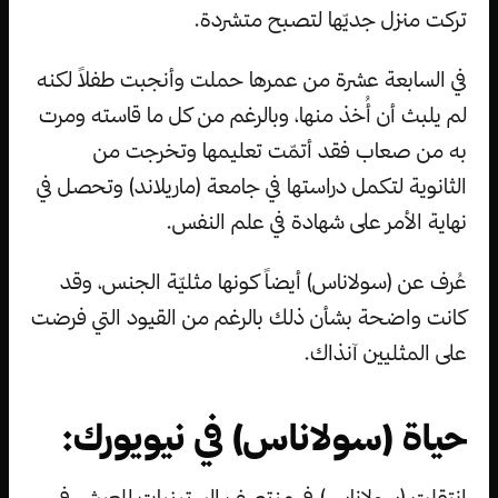
تركت منزل جديّها لتصبح متشردة.
في السابعة عشرة من عمرها حملت وأنجبت طفلاً لكنه
لم يلبث أن أُخذ منها، وبالرغم من كل ما قاسته ومرت
به من صعاب فقد أتمّت تعليمها وتخرجت من
الثانوية لتكمل دراستها في جامعة (ماريلاند) وتحصل في
نهاية الأمر على شهادة في علم النفس.
عُرف عن (سولاناس) أيضاً كونها مثليّة الجنس، وقد
كانت واضحة بشأن ذلك بالرغم من القيود التي فرضت
على المثليين آنذاك.
حياة (سولاناس) في نيويورك:
انتقلت (سولاناس) في منتصف الستينيات للعيش في