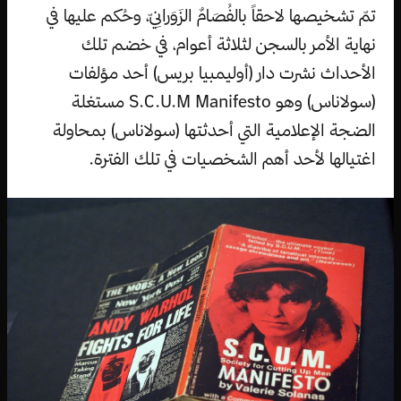
تمّ تشخيصها لاحقاً بالفُصَامٌ الزَوَرانِيّ، وحُكم عليها في
نهاية الأمر بالسجن لثلاثة أعوام، في خضم تلك
الأحداث نشرت دار (أوليمبيا بريس) أحد مؤلفات
(سولاناس) وهو S.C.U.M Manifesto مستغلة
الضجة الإعلامية التي أحدثتها (سولاناس) بمحاولة
اغتيالها لأحد أهم الشخصيات في تلك الفترة.