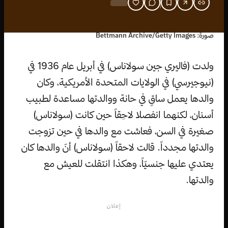
صورة: Bettmann Archive/Getty Images
ولدت (فاليري جين سولاناس) في أبريل عام 1936 في
(نيوجيرسي) في الولايات المتحدة الأمريكية، وكان
والدها يعمل ساقٍ في حانة ووالدتها مساعدة لطبيب
أسنان، لكنهما انفصلا لاحِقاً حين كانت (سولاناس)
صغيرة في السن، فعاشت مع والدها في حين تزوجت
والدتها مجدداً. قالت لاحقاً (سولاناس) أنّ والدها كان
يعتدي عليها جنسيّاً، وهكذا انتقلت للعيش مع
والدتها.
إعلان