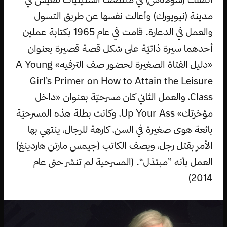
مدينة (نيويورك) وأعالت نفسها عن طريق التسول
والعمل في الدعارة. قامت في عام 1965 بكتابة عملين
أحدهما سيرة ذاتيّة على شكل قصة قصيرة بعنوان
«دليل الفتاة الصغيرة لحضور صف الترفيه» A Young
Girl’s Primer on How to Attain the Leisure
Class، والعمل الثاني كان مسرحيّة بعنوان «داخل
مؤخرتك» Up Your Ass، وكانت بطلة هذه المسرحيّة
بائعة هوى صغيرة في السن، كارهة للرجال، ينتهي بها
الأمر بقتل رجل، ويصف الكاتب (جيمس مارتن هاردينغ)
العمل بأنه ”مبتذل“. (المسرحية لم تنشر حتى عام
2014)