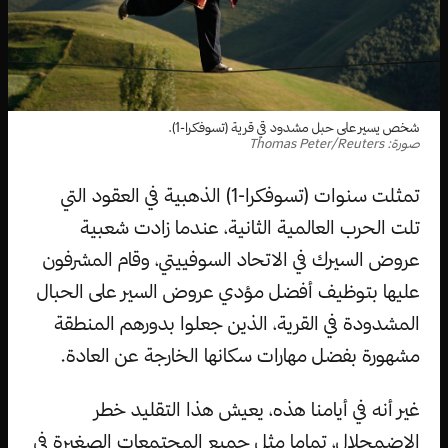
شخص يسير على حبل مشدود قي قرية (تسوفكرا-1).
صورة: Thomas Peter/Reuters
تمثلت سنوات (تسوفكرا-1) الذهبية في العقود التي
تلت الحرب العالمية الثانية، عندما زادت شعبية
عروض السيرك في الاتحاد السوفييتي، وقام المشرفون
عليها بتوظيف أفضل مؤدي عروض السير على الحبال
المشدودة في القرية، الذين جعلوا بدورهم المنطقة
مشهورة بفضل مهارات سكانها الخارجة عن العادة.
غير أنه في أيامنا هذه، يعيش هذا التقليد خطر
الاضمحلال، تماما مثل جميع المجتمعات الصغيرة في