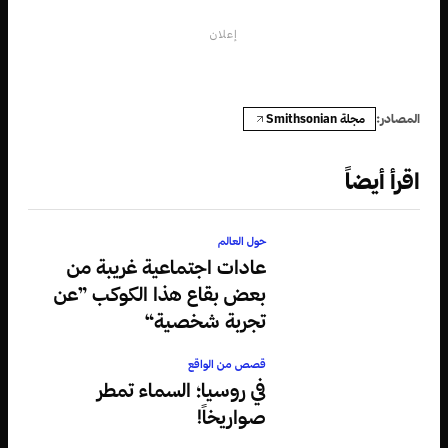
إعلان
مجلة Smithsonian
المصادر:
اقرأ أيضاً
حول العالم
عادات اجتماعية غريبة من
بعض بقاع هذا الكوكب ”عن
تجربة شخصية“
قصص من الواقع
في روسيا؛ السماء تمطر
صواريخاً!