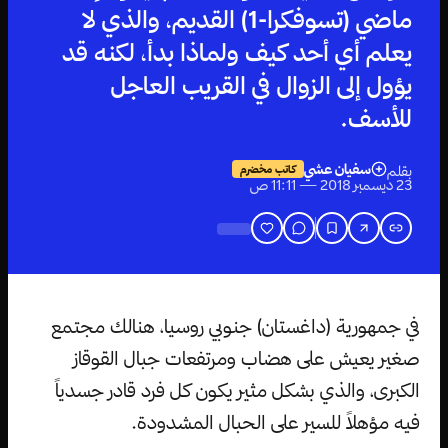
ماضي (تسوفكرا-1) القديم، والذي لا
يعلم أي أحد كيف ولماذا بدأ، لكنه قد
يؤول إلى الزوال في القريب العاجل
للأسف.
سفيان عشي
بقلم
كاتب مخضرم
23 ديسمبر 2018 — 11:11 ص
في جمهورية (داغستان) جنوبي روسيا، هنالك مجتمع
صغير يعيش على هضاب ومرتفعات جبال القوقاز
الكبرى، والذي بشكل مثير يكون كل فرد قادر جسدياً
فيه مؤهلاً للسير على الحبال المشدودة.