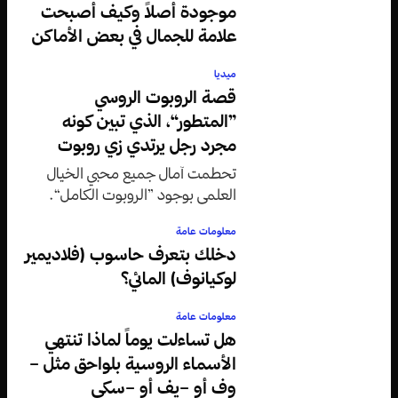
موجودة أصلاً وكيف أصبحت
علامة للجمال في بعض الأماكن
ميديا
قصة الروبوت الروسي
”المتطور“، الذي تبين كونه
مجرد رجل يرتدي زي روبوت
تحطمت آمال جميع محبي الخيال
العلمي بوجود ”الروبوت الكامل“.
معلومات عامة
دخلك بتعرف حاسوب (فلاديمير
لوكيانوف) المائي؟
معلومات عامة
هل تساءلت يوماً لماذا تنتهي
الأسماء الروسية بلواحق مثل –
وف أو –يف أو –سكي