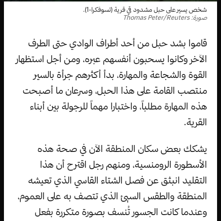
شخص يسير على حبل مشدود قي قرية (تسوفكرا-1).
صورة: Thomas Peter/Reuters
قاموا بشد حبل من أحد أطراف الوادي حتى الطرف
الآخر وكانوا يسحبون أنفسهم عبره، ومن أجل استظهار
القوة والشجاعة والمهارة، بدأ أكثرهم جرأة بالسير
منتصب القامة على هذا الحبل، وسرعان ما أصبحت
هذه المهارة مطلباً، واختبارا مهماً للرجولة بين أبناء
القرية.
يشكك بعض سكان المنطقة الآن في صحة هذه
الأسطورة الرومنسية، ومنهم رجل اقترح أن هذا
التقليد انبثق عن فصل الشتاء القاسي الذي تعيشه
المنطقة والطقس السيئ الذي تتصف به على العموم،
وعندما كانت الجسور تُنسف بصورة متكررة بفعل