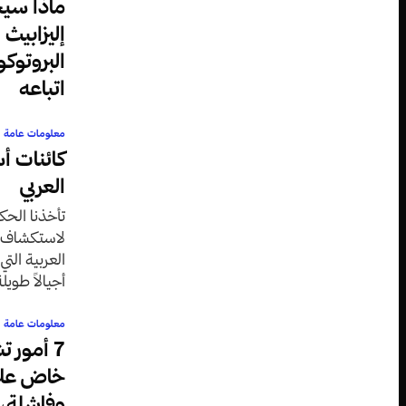
ماذا سيح
إليزابيث 
البروتوك
اتباعه
معلومات عامة
كائنات أ
العربي
تأخذنا الحك
لاستكشاف أ
العربية الت
أجيالاً طويل
سواء.
معلومات عامة
7 أمور 
خاض علا
وفاشلة، 