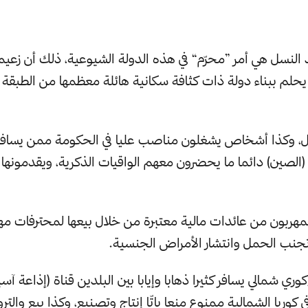
النسل هي أمر ”محرّم“ في هذه الدولة الشيوعية، ذلك أن زعيمها
يحلم ببناء دولة ذات كثافة سكانية هائلة معظمها من الطبقة ا
ال، وكذا أشخاص يشغلون مناصب عليا في الحكومة ممن يسافرو
ة (الصين) دائما ما يحضرون معهم الواقيات الذكرية، ويقدمونها 
هربون من عائدات مالية معتبرة من خلال بيعها لمحترفات مهن
تجنب الحمل وانتشار الأمراض الجنسية.
Fre أنه في كوريا الشمالية ممنوع منعا باتّا إنتاج وتصنيع، وكذا بيع والت