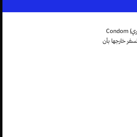
حسنا، لقد تم الكشف عن أكثر غرض مطلوب في كوريا الشمالية، إنه (الواقي الذكري) Condom
سفر خارجها بأن