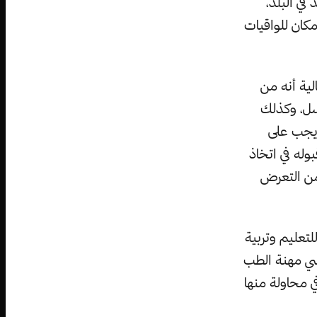
في البلد،
كان للواقيات
لية أنه من
سل، وكذلك
”يجب على
وله في اتخاذ
 من التعرض
لتعليم وتربية
سي مهنة الطب
 محاولة منها