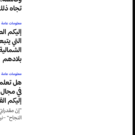
تجاه ذل
معلومات عامة
إليكم ال
التي يتبع
الشمالية
بلادهم
معلومات عامة
هل تعلم 
في مجال 
إليكم ال
”إنّ مقدرات
النجاح“ –ني