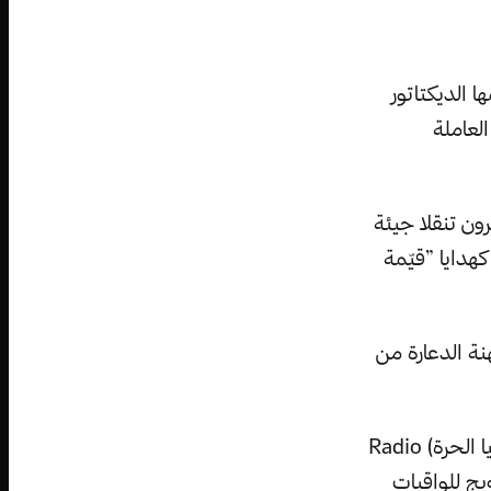
 الديكتاتور
لعاملة
ن تنقلا جيئة
كهدايا ”قيّمة
ة الدعارة من
أخبر تاجر صيني/كوري شمالي يسافر كثيرا ذهابا وإيابا بين البلدين قناة (إذاعة آسيا الحرة) Radio
رويج للواقيات