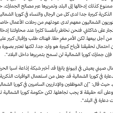
 ممنوع كذلك إدخالها إلى البلد وتمريرها عبر مصالح الجمارك، 
لذكرية كبيرة جدا لدى كل من الرجال والنساء في كوريا الشمالي
كوريون الشماليون معهم لدى عودتهم من رحلات الأعمال خاصت
ار على شاكلتي، فنحن نخاطر بأنفسنا كثيرا عند محاولتنا إدخال
 من أجل بيعها، لكن الأمر مغرٍ حقا، فهناك طلب وإقبال كبير عليها
ن احتمال تحقيقنا لأرباح كبيرة هو وارد جدا، لكنها تعتبر بصورة
ا فإن جمارك كوريا الشمالية لن تسمح بتمريرها داخل البلاد“.
ال صيني يعيش في (بيونغ يانغ) قد أخبر شبكة إذاعة آسيا الحر
للدعارة في كوريا الشمالية قد جعل من استعمال الواقيات الذكرية 
حيث قال: ”إن الموظفين والإداريين الساميين في كوريا الشمالي
 وعلى أنه حقيقة لا يجب تجاهلها، لكن حكومة كوريا الشمالية تص
دعارة في البلد“.