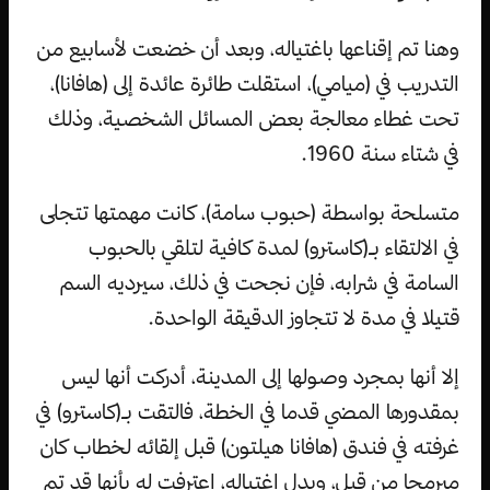
وهنا تم إقناعها باغتياله، وبعد أن خضعت لأسابيع من
التدريب في (ميامي)، استقلت طائرة عائدة إلى (هافانا)،
تحت غطاء معالجة بعض المسائل الشخصية، وذلك
في شتاء سنة 1960.
متسلحة بواسطة (حبوب سامة)، كانت مهمتها تتجلى
في الالتقاء بـ(كاسترو) لمدة كافية لتلقي بالحبوب
السامة في شرابه، فإن نجحت في ذلك، سيرديه السم
قتيلا في مدة لا تتجاوز الدقيقة الواحدة.
إلا أنها بمجرد وصولها إلى المدينة، أدركت أنها ليس
بمقدورها المضي قدما في الخطة، فالتقت بـ(كاسترو) في
غرفته في فندق (هافانا هيلتون) قبل إلقائه لخطاب كان
مبرمجا من قبل، وبدل اغتياله، اعترفت له بأنها قد تم