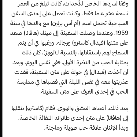
وفقا لسردها الخاص للأحداث، كانت تبلغ من العمر
تسعة عشر عاما فقط، وكانت تعمل على إحدى السفن
السياحية تحمل اسم (أم أس برلين) مع والدها في سنة
1959، وعندما وصلت السفينة إلى ميناء (هافانا) صعد
على متنها (فيدال كاسترو) ورجاله، ورغبوا في أن يتم
السماح لهم باستقلالها، بالنسبة لـ(لورنز)، كان ذلك
بمثابة الحب من النظرة الأولى، ففي نفس اليوم، وبعد
أن أخذت (فيدال) في جولة على متن السفينة، فقدت
عذريتها معه في نفس الليلة التي قضياها في ممارسة
الحب في إحدى الغرف على متن السفينة.
بعد ذلك، أعماها العشق والهوى، فقام (كاسترو) بنقلها
إلى (هافانا) على متن إحدى طائراته النفاثة الخاصة،
وبدأ الإثنان علاقة حب طويلة وماجنة.