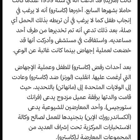
كانت (ماريتا) قد ادعت أنه في سنة 1959 عندما كانت
حاملا بشهرها السابع، أخبرها (كاسترو) أنه لا يرغب في
إنجاب طفل كما لا يرغب في أن تربطه بذلك الحمل أي
صلة، بعد ذلك تدعي أنه تم تخديرها من طرف أحد
مساعديه، واستفاقت في مستشفى وأدركت أنها قد
خضعت لعملية إجهاض بينما كانت غائبة عن الوعي.
بعد أحداث رفض (كاسترو) للطفل وعملية الإجهاض
التي أرغمت عليها، انقلبت (لورنز) ضد (كاسترو) وعادت
إلى الولايات المتحدة إلى (مانهاتن) بالتحديد، حيث
قامت والدتها برفقة عميل مزدوج يدعى (فرانك
ستورجيس)، وأحد المعارضين للشيوعية يدعى
(ألكساندر رورك الإبن) بتجنيدها للعمل لصالح وكالة
الاستخبارات المركزية تحت إشراف العديد من
المجموعات المعارضة لـ(كاسترو).