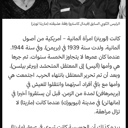
الرئيس الكوبي السابق (فيدال كاسترو) رفقة عشيقته (ماريتا لورنز)
كانت (لورينز) امرأة ألمانية – أمريكية من أصول
ألمانية، ولدت سنة 1939 في (بريمن)، وفي سنة 1944،
عندما كان عمرها لا يتجاوز الخمسة سنوات، تم جرها
هي وأمها (أليس) إلى المعتقل المتحشد (بيرغر بيلسن)،
وبعد أن تم تحرير المعتقل بانتهاء الحرب، اجتمعت هي
وأمها مع باقي أفراد أسرتهما وانتقلوا للعيش في
(بريمرهافن) لمدة من الزمن، قبل أن يستقروا أخيرا في
(مانهاتن) في مدينة (نيويورك) عندما كانت (ماريتا) لا
تزال مراهقة.
يبدو كذلك أن الجوسسة كانت تسري في عروق (ماريتا)،