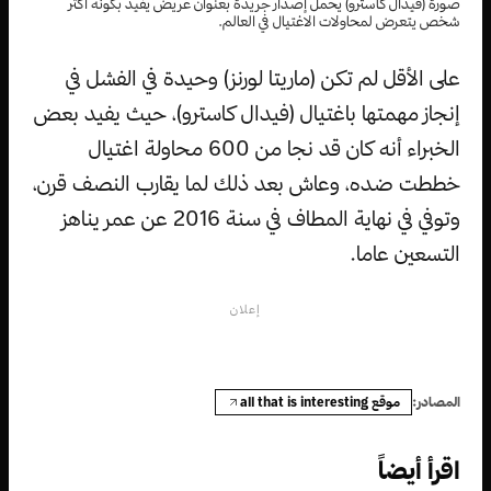
صورة (فيدال كاسترو) يحمل إصدار جريدة بعنوان عريض يفيد بكونه أكثر
شخص يتعرض لمحاولات الاغتيال في العالم.
على الأقل لم تكن (ماريتا لورنز) وحيدة في الفشل في
إنجاز مهمتها باغتيال (فيدال كاسترو)، حيث يفيد بعض
الخبراء أنه كان قد نجا من 600 محاولة اغتيال
خططت ضده، وعاش بعد ذلك لما يقارب النصف قرن،
وتوفي في نهاية المطاف في سنة 2016 عن عمر يناهز
التسعين عاما.
إعلان
موقع all that is interesting
المصادر:
اقرأ أيضاً