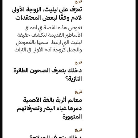
تاريخ
تعرّف على ليليث، الزوجة الأولى
لآدم وفقًا لبعض المعتقدات
تغوص هذه القصة في أعماق
الأساطير القديمة لتكشف حقيقة
ليليث التي ارتبط اسمها بالغموض
والجدل كزوجة آدم الأولى في التراث
اليهودي وموروثات بلاد ما بين
تاريخ
النهرين.
دخلك بتعرف الصحون الطائرة
النازية؟
تاريخ
معالم أثرية بالغة الأهمية
دمرها غباء البشر وتصرفاتهم
المتهورة
تاريخ
دخلك بتعرف الجولاج؟