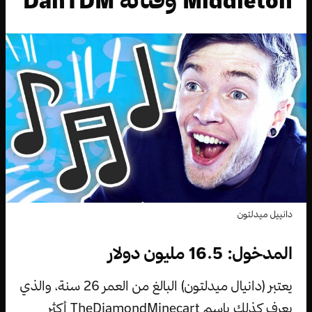
Middleton وقناته DanTDM
دانييل ميدلتون
المدخول: 16.5 مليون دولار
يعتبر (دانيال ميدلتون) البالغ من العمر 26 سنة، والذي
يعرف كذلك باسم TheDiamondMinecart أكثر