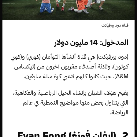
قناة دود بيرفيكت
المدخول: 14 مليون دولار
(دود بيرفيكت) هي قناة أنشأها التوأمان (كوري) و(كوبي
كوتون)، وثلاثة أصدقاء مقربون آخرون من (تيكساس
A&M)، حيث كانوا كلهم لاعبي كرة سلة سابقين.
يقوم هؤلاء الشبان بإنشاء الحيل الرياضية والفكاهية،
التي يتناول بعض منها مواضيع النمطية في عالم
الرياضة.
2. (إيفان فونغ) Evan Fong