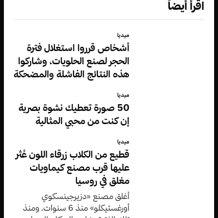
اقرأ أيضاً
ميديا
أشخاص قرروا استغلال فترة
الحجر لصنع الحلويات، وشاركوا
هذه النتائج الفاشلة والمضحكة
ميديا
50 صورة تعطيك نشوة بصرية
إن كنت من محبي المثالية
ميديا
قطيع من الكلاب زرقاء اللون عُثر
عليها قرب مصنع كيماويات
مغلق في روسيا
أُغلق مصنع «دزيرجينسكوي
أورغستيكلو» منذ 6 سنوات، ومنذ