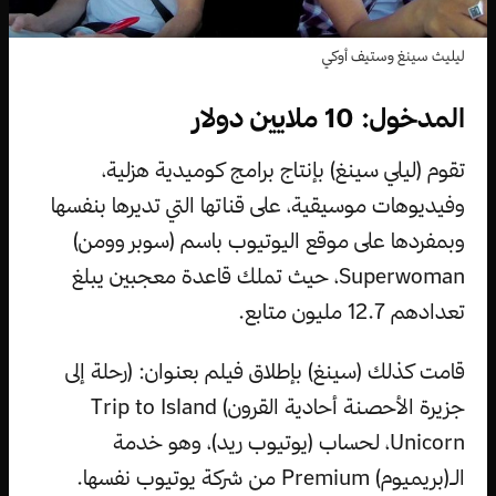
ليليث سينغ وستيف أوكي
المدخول: 10 ملايين دولار
تقوم (ليلي سينغ) بإنتاج برامج كوميدية هزلية،
وفيديوهات موسيقية، على قناتها التي تديرها بنفسها
وبمفردها على موقع اليوتيوب باسم (سوبر وومن)
Superwoman، حيث تملك قاعدة معجبين يبلغ
تعدادهم 12.7 مليون متابع.
قامت كذلك (سينغ) بإطلاق فيلم بعنوان: (رحلة إلى
جزيرة الأحصنة أحادية القرون) Trip to Island
Unicorn، لحساب (يوتيوب ريد)، وهو خدمة
الـ(بريميوم) Premium من شركة يوتيوب نفسها.