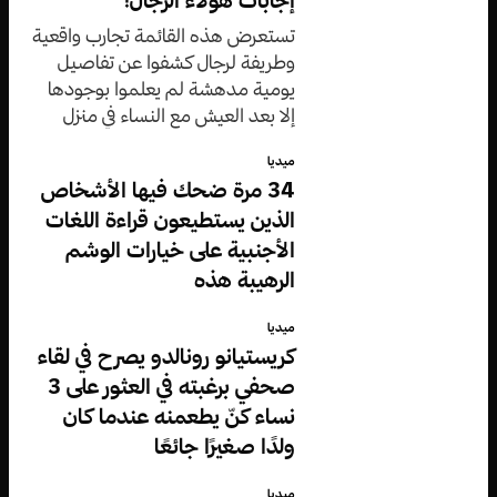
إجابات هؤلاء الرجال!
تستعرض هذه القائمة تجارب واقعية
وطريفة لرجال كشفوا عن تفاصيل
يومية مدهشة لم يعلموا بوجودها
إلا بعد العيش مع النساء في منزل
واحد.
ميديا
34 مرة ضحك فيها الأشخاص
الذين يستطيعون قراءة اللغات
الأجنبية على خيارات الوشم
الرهيبة هذه
ميديا
كريستيانو رونالدو يصرح في لقاء
صحفي برغبته في العثور على 3
نساء كنّ يطعمنه عندما كان
ولدًا صغيرًا جائعًا
ميديا