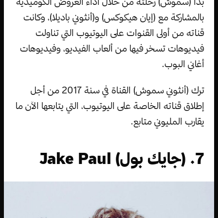
بدأ (سموش) رحلته من خلال أداء العروض الكوميدية
بالمشاركة مع (إيان هيكوكس) و(أنثوني باديلا)، وكانت
قناته من أولى القنوات على اليوتيوب التي تناولت
فيديوهات تسخر فيها من ألعاب الفيديو، وفيديوهات
أغاني البوب.
ترك (أنثوني سموش) القناة في سنة 2017 من أجل
إطلاق قناته الخاصة على اليوتيوب، التي يتابعها الآن ما
يقارب المليوني متابع.
7. (جايك بول) Jake Paul