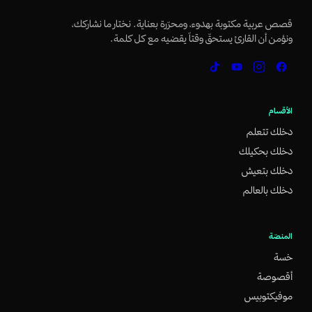
قصص عربية مكتوبة بهدوء، ومحرّرة بعناية. نختار ما نشاركك،
ونؤمن أن القارئ يستحقّ وقتاً يقضيه مع كل كلمة.
الأقسام
دخلك تتعلم
دخلك بحكيلك
دخلك بتعيش
دخلك بالعالم
المنصّة
خسة
أقصوصة
موفيكتوبيس