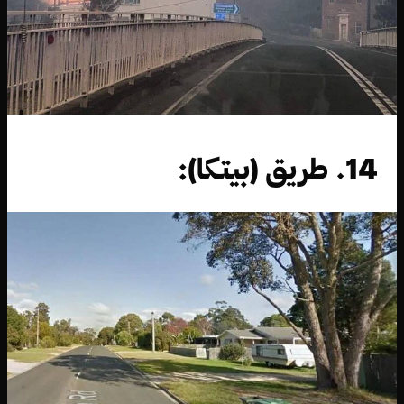
14. طريق (بيتكا):