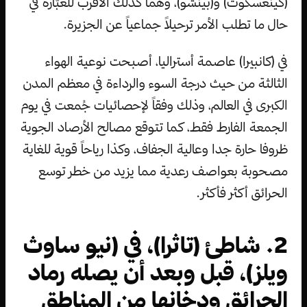
(كينغسكوت) و(بينشو)، وهما كذلك الأقرب للعبّارة في
حال ما تطلب الأمر ترحيلاً جماعياً عن الجزيرة.
في (كانبيرا) عاصمة أستراليا، أصبحت نوعية الهواء
الثالثة من حيث درجة السوء والرداءة في معظم المدن
الكبرى في العالم، وذلك وفقاً لإحصائيات جُمعت في يوم
الجمعة الفارط فقط، كما تتوقع مصالح الأرصاد الجوية
ظروفا حارة جدا وعالية الجفاف، وكذا رياحاً قوية للغاية
مصحوبة بعواصف رعدية مما يزيد من خطر توسع
الحرائق أكثر فأكثر.
2. شاطئ (تاثرا)، في (نيو ساوث
ويلز)، قبل وبعد أن يصله رماد
الحرائق ودخانها من المناطق