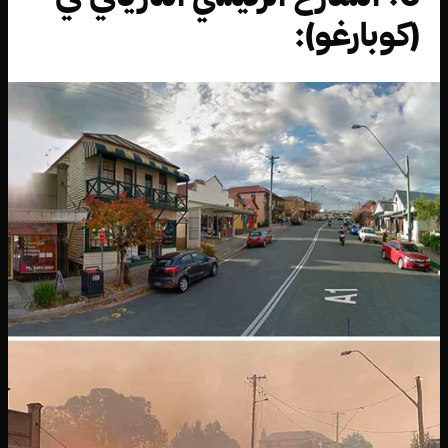
(كوبارغو):