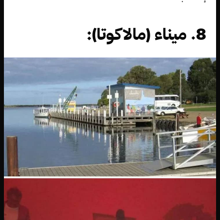
8. ميناء (مالاكوتا):