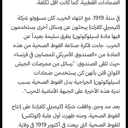
الضمادات القطنية، كما كانت أقل تكلفة.
في سنة 1919، مع انتهاء الحرب، كان مسؤولو شركة
(كيمبرلي كلارك) يبحثون عن وسائل أخرى يستخدمون
فيها مادة (سيلوكوتون) بطرق سليمة بعيداً عن
الحرب. جاءت فكرة صناعة الفوط الصحية من هذه
المادة من «الصندوق الأمريكي للمصابين في فرنسا»،
حيث تلقى الصندوق: ”رسائل من ممرضات الجيش
اللواتي قلن بأنهن كن يستخدمن ضمادات
(سيلوكوتون) الجراحية بدل الفوط الصحية بسبب
ندرة هذه الأخيرة على الجبهة الأمامية للحرب“.
بعد مد وجزر، وافقت شركة (كيمبرلي كلارك) على إنتاج
الفوط الصحية، ومنه ظهرت أول علبة (كوتكس)
للفوط الصحية التي بيعت في أكتوبر 1919 في ولاية