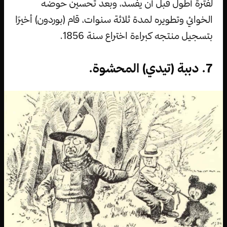
لفترة أطول قبل أن يفسد، وبعد تحسين حوضه
الخوائي وتطويره لمدة ثلاثة سنوات، قام (بوردون) أخيرًا
بتسجيل منتجه كبراءة اختراع سنة 1856.
7. دببة (تيدي) المحشوة.