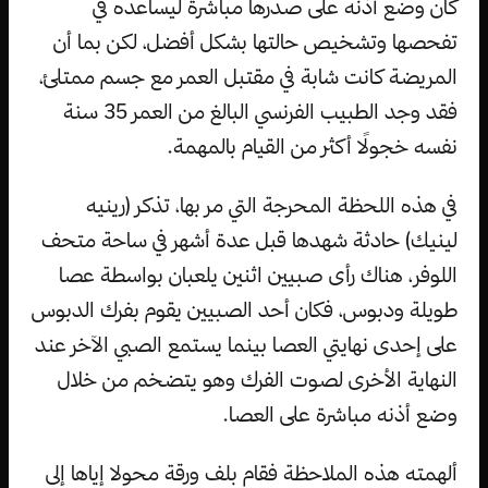
كان وضع أذنه على صدرها مباشرة ليساعده في
تفحصها وتشخيص حالتها بشكل أفضل، لكن بما أن
المريضة كانت شابة في مقتبل العمر مع جسم ممتلئ،
فقد وجد الطبيب الفرنسي البالغ من العمر 35 سنة
نفسه خجولًا أكثر من القيام بالمهمة.
في هذه اللحظة المحرجة التي مر بها، تذكر (رينيه
لينيك) حادثة شهدها قبل عدة أشهر في ساحة متحف
اللوفر، هناك رأى صبيين اثنين يلعبان بواسطة عصا
طويلة ودبوس، فكان أحد الصبيين يقوم بفرك الدبوس
على إحدى نهايتي العصا بينما يستمع الصبي الآخر عند
النهاية الأخرى لصوت الفرك وهو يتضخم من خلال
وضع أذنه مباشرة على العصا.
ألهمته هذه الملاحظة فقام بلف ورقة محولا إياها إلى