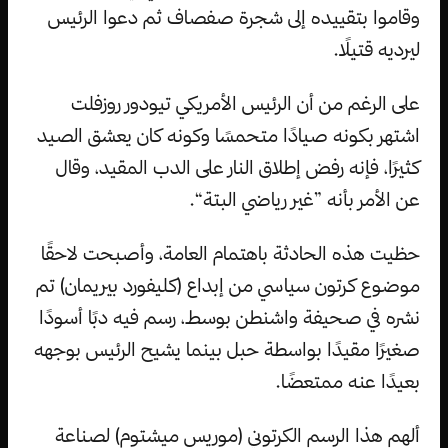
وقاموا بتقييده إلى شجرة صفصاف ثم دعوا الرئيس
ليرديه قتيلًا.
على الرغم من أن الرئيس الأمريكي تيودور روزفلت
اشتهر بكونه صيادًا متحمسًا وكونه كان يعشق الصيد
كثيرًا، فإنه رفض إطلاق النار على الدب المقيد، وقال
عن الأمر بأنه ”غير رياضي البتة“.
حظيت هذه الحادثة باهتمام العامة، وأصبحت لاحقًا
موضوع كرتون سياسي من إبداع (كليفورد بيريمان) تم
نشره في صحيفة واشنطن بوسط، رسم فيه دبًا أسودًا
صغيرًا مقيدًا بواسطة حبل بينما يشيح الرئيس بوجهه
بعيدًا عنه ممتعضًا.
ألهم هذا الرسم الكرتوني (موريس ميشتوم) لصناعة