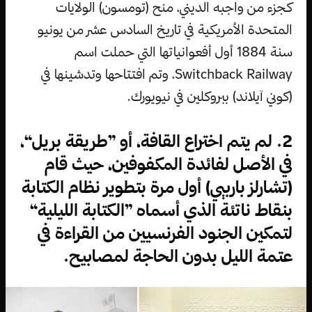
كجزء من واجبه الديني، منح (تومسون) الولايات
المتحدة الأمريكية في تاريخ السادس عشر من يونيو
سنة 1884 أول أفعوانياتها التي حملت اسم
Switchback Railway، وتم افتتاحها وتدشينها في
(كوني آيلاند) ببروكلين في نيويورك.
2. لم يتم اختراع القافة، أو ”طريقة بريل“،
في الأصل لفائدة المكفوفين، حيث قام
(تشارلز باربيي) أول مرة بتطوير نظام الكتابة
بنقاط ناتئة الذي أسماه ”الكتابة الليلية“
لتمكين الجنود الفرنسيين من القراءة في
عتمة الليل بدون الحاجة لمصابيح.