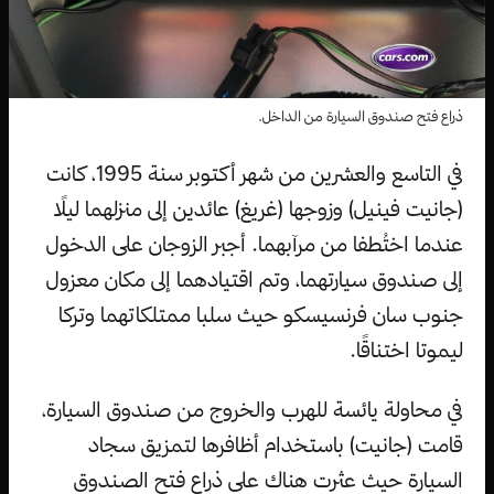
ذراع فتح صندوق السيارة من الداخل.
في التاسع والعشرين من شهر أكتوبر سنة 1995، كانت
(جانيت فينيل) وزوجها (غريغ) عائدين إلى منزلهما ليلًا
عندما اختُطفا من مرآبهما. أجبر الزوجان على الدخول
إلى صندوق سيارتهما، وتم اقتيادهما إلى مكان معزول
جنوب سان فرنسيسكو حيث سلبا ممتلكاتهما وتركا
ليموتا اختناقًا.
في محاولة يائسة للهرب والخروج من صندوق السيارة،
قامت (جانيت) باستخدام أظافرها لتمزيق سجاد
السيارة حيث عثرت هناك على ذراع فتح الصندوق