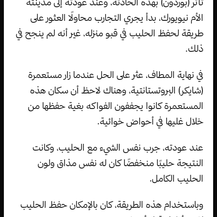
تأثر (بوردون) بهذه الحادثة، وعند عودته إلى مدينته
الأم نيويورك، بدأ يجري التجارب محاولًا العثور على
طريقة لحفظ الحليب في قبو منزله، غير أنه لم ينجح في
ذلك.
في نهاية المطاف، عثر على الحل عندما زار مستعمرة
(شايكر) البروتستانتية، وهناك لاحظ أن سكان هذه
المستعمرة كانوا يجففون الفواكه بغية حفظها من
خلال غليها في أحواض خوائية.
عند عودته، جرب نفس الشيء مع الحليب، وكانت
النتيجة حليبًا منخفضًا كان له نفس مذاق ولون
الحليب الكامل.
وباستخدام هذه الطريقة، كان بالإمكان حفظ الحليب